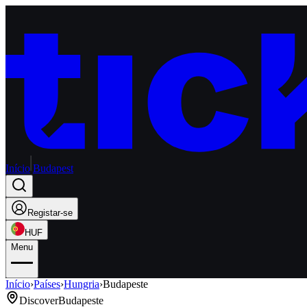
Início
Budapest
Registar-se
HUF
Menu
Início
›
Países
›
Hungria
›
Budapeste
Discover
Budapeste