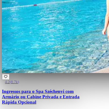
4.2
(
8.7k
)
Ingressos para o Spa Széchenyi com
Armário ou Cabine Privada e Entrada
Rápida Opcional