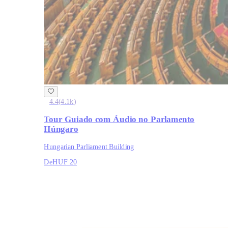
4.4
(
4.1k
)
Tour Guiado com Áudio no Parlamento
Húngaro
Hungarian Parliament Building
De
HUF 20