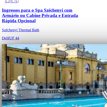
4.2
(
8.7k
)
Ingressos para o Spa Széchenyi com
Armário ou Cabine Privada e Entrada
Rápida Opcional
Széchenyi Thermal Bath
De
HUF 44