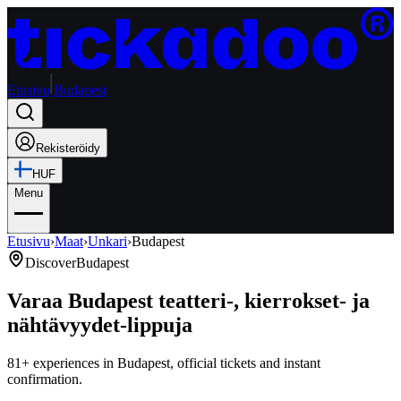
Etusivu
Budapest
Rekisteröidy
HUF
Menu
Etusivu
›
Maat
›
Unkari
›
Budapest
Discover
Budapest
Varaa Budapest teatteri-, kierrokset- ja
nähtävyydet-lippuja
81+ experiences in Budapest, official tickets and instant
confirmation.