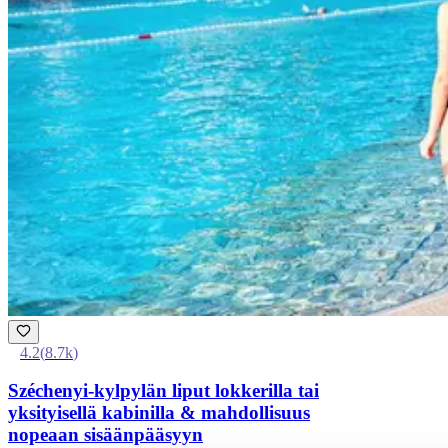
4.2
(
8.7k
)
Széchenyi-kylpylän liput lokkerilla tai
yksityisellä kabinilla & mahdollisuus
nopeaan sisäänpääsyyn