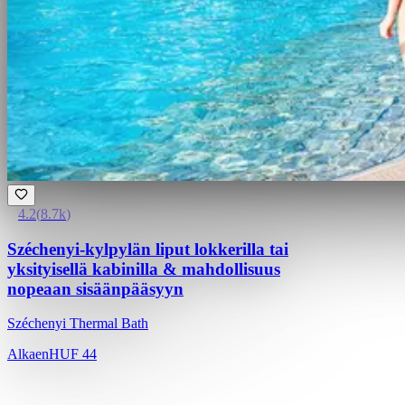
4.2
(
8.7k
)
Széchenyi-kylpylän liput lokkerilla tai
yksityisellä kabinilla & mahdollisuus
nopeaan sisäänpääsyyn
Széchenyi Thermal Bath
Alkaen
HUF 44