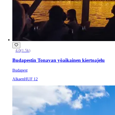
4.0
(
1.5k
)
Budapestin Tonavan yöaikainen kiertoajelu
Budapest
Alkaen
HUF 12