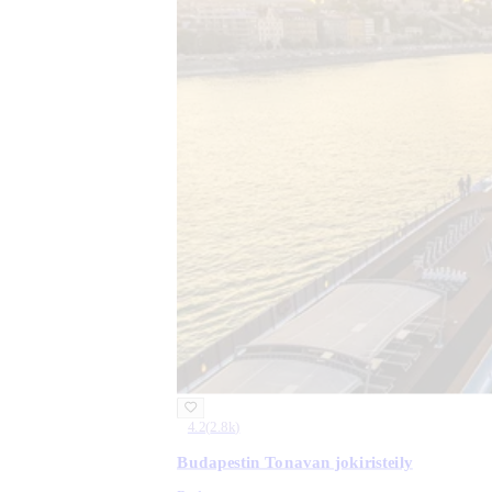
4.2
(
2.8k
)
Budapestin Tonavan jokiristeily