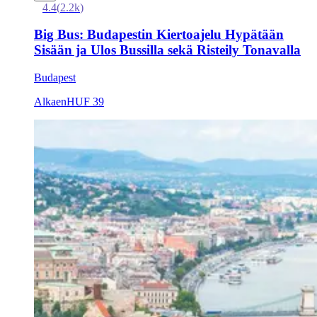
4.4
(
2.2k
)
Big Bus: Budapestin Kiertoajelu Hypätään
Sisään ja Ulos Bussilla sekä Risteily Tonavalla
Budapest
Alkaen
HUF 39