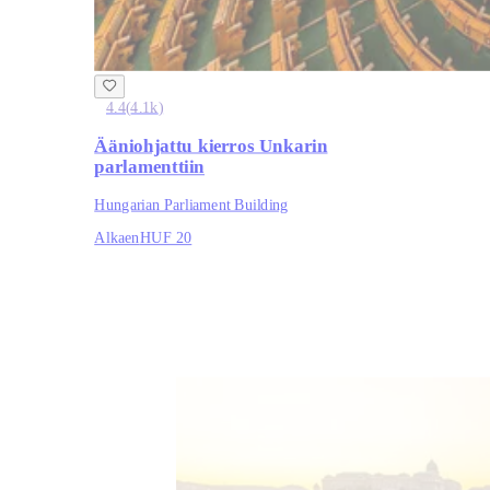
4.4
(
4.1k
)
Ääniohjattu kierros Unkarin
parlamenttiin
Hungarian Parliament Building
Alkaen
HUF 20