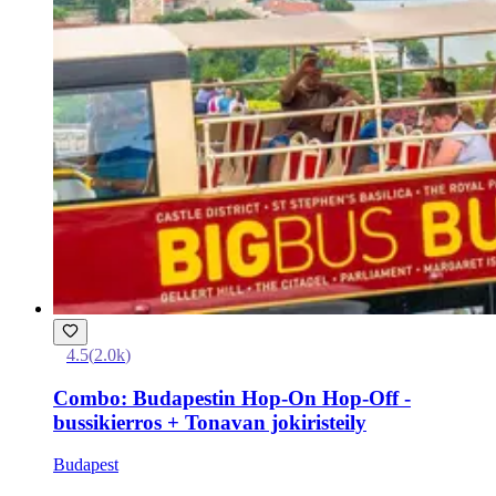
4.5
(
2.0k
)
Combo: Budapestin Hop-On Hop-Off -
bussikierros + Tonavan jokiristeily
Budapest