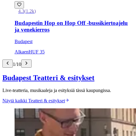
4.3
(
1.2k
)
Budapestin Hop on Hop Off -bussikiertoajelu
ja venekierros
Budapest
Alkaen
HUF 35
1
/
10
Budapest Teatteri & esitykset
Live-teatteria, musikaaleja ja esityksiä tässä kaupungissa.
Näytä kaikki Teatteri & esitykset