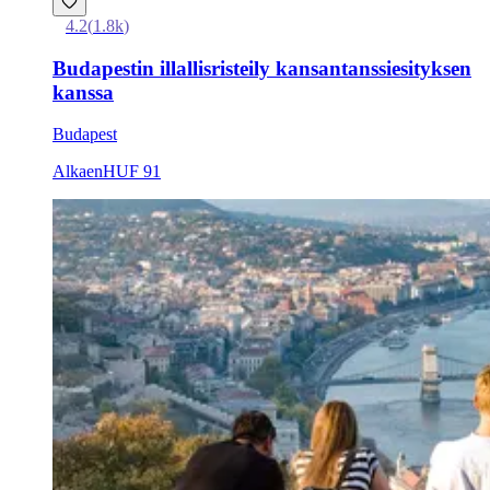
4.2
(
1.8k
)
Budapestin illallisristeily kansantanssiesityksen
kanssa
Budapest
Alkaen
HUF 91