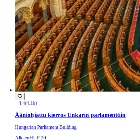
4.4
(
4.1k
)
Ääniohjattu kierros Unkarin parlamenttiin
Hungarian Parliament Building
Alkaen
HUF 20