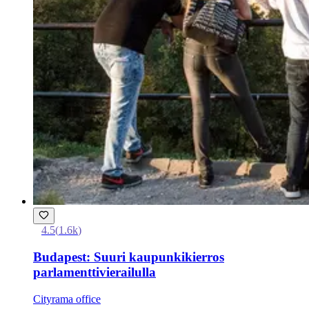
4.5
(
1.6k
)
Budapest: Suuri kaupunkikierros
parlamenttivierailulla
Cityrama office