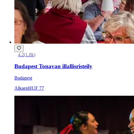
4.2
(
1.8k
)
Budapest Tonavan illallisristeily
Budapest
Alkaen
HUF 77