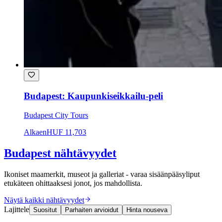
Budapest: Kaupunkiseikkailu-peli
Budapest City Tours
Alkaen
HUF 11,703
Budapest nähtävyydet
Ikoniset maamerkit, museot ja galleriat - varaa sisäänpääsyliput
etukäteen ohittaaksesi jonot, jos mahdollista.
Näytä kaikki nähtävyydet
Lajittele
Suositut
Parhaiten arvioidut
Hinta nouseva