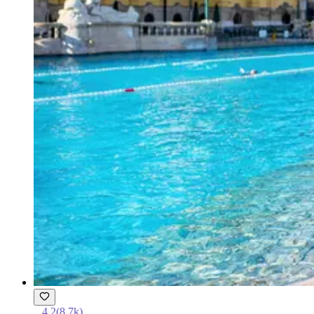
4.2
(
8.7k
)