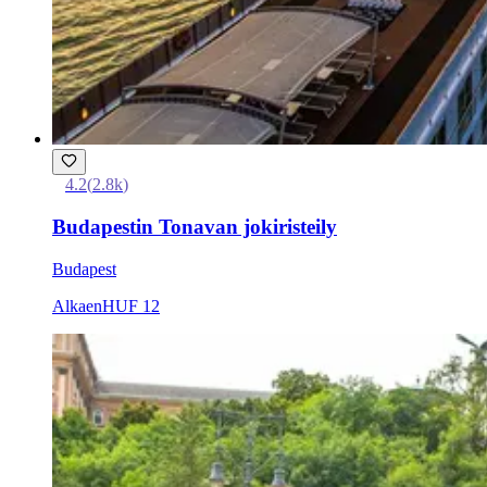
4.2
(
2.8k
)
Budapestin Tonavan jokiristeily
Budapest
Alkaen
HUF 12