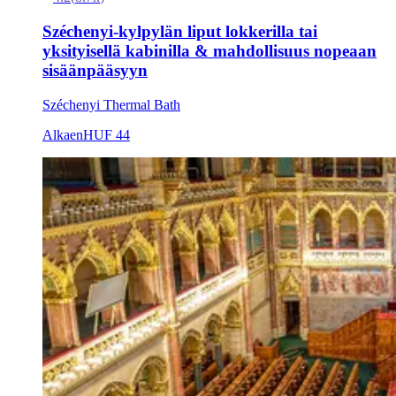
Széchenyi-kylpylän liput lokkerilla tai
yksityisellä kabinilla & mahdollisuus nopeaan
sisäänpääsyyn
Széchenyi Thermal Bath
Alkaen
HUF 44