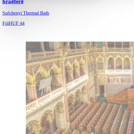
hraðferð
Széchenyi Thermal Bath
Frá
HUF 44