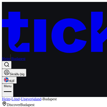
Heim
Budapest
Skráðu þig
HUF
Menu
Heim
›
Lönd
›
Ungverjaland
›
Budapest
Discover
Budapest