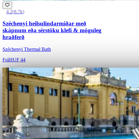
4.2
(
8.7k
)
Széchenyi heilsulindarmiðar með
skápnum eða sérstöku klefi & möguleg
hraðferð
Széchenyi Thermal Bath
Frá
HUF 44