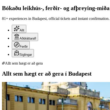
Bókaðu leikhús-, ferðir- og afþreying-miða
81+ experiences in Budapest, official tickets and instant confirmation.
Allt
Aðdráttarafl
Ferðir
Siglingar
Allt sem hægt er að gera
Allt sem hægt er að gera í Budapest