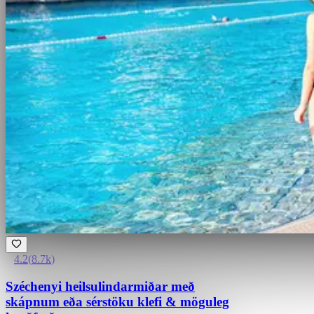
4.2
(
8.7k
)
Széchenyi heilsulindarmiðar með
skápnum eða sérstöku klefi & möguleg