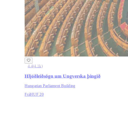
4.4
(
4.1k
)
Hljóðleiðsögn um Ungverska þingið
Hungarian Parliament Building
Frá
HUF 20