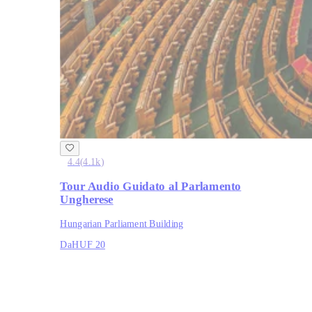
4.4
(
4.1k
)
Tour Audio Guidato al Parlamento
Ungherese
Hungarian Parliament Building
Da
HUF 20