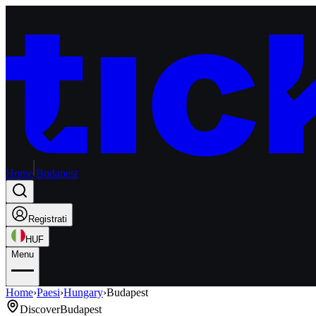
Home
Budapest
Registrati
HUF
Menu
Home
›
Paesi
›
Hungary
›
Budapest
Discover
Budapest