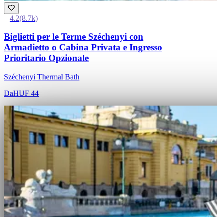
4.2
(
8.7k
)
Biglietti per le Terme Széchenyi con
Armadietto o Cabina Privata e Ingresso
Prioritario Opzionale
Széchenyi Thermal Bath
Da
HUF 44