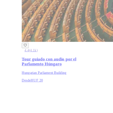
4.4
(
4.1k
)
Tour guiado con audio por el
Parlamento Húngaro
Hungarian Parliament Building
Desde
HUF 20