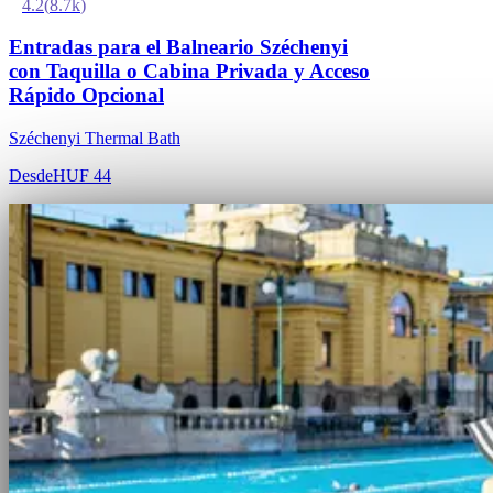
4.2
(
8.7k
)
Entradas para el Balneario Széchenyi
con Taquilla o Cabina Privada y Acceso
Rápido Opcional
Széchenyi Thermal Bath
Desde
HUF 44