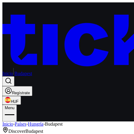
Inicio
Budapest
Regístrate
HUF
Menu
Inicio
›
Países
›
Hungría
›
Budapest
Discover
Budapest