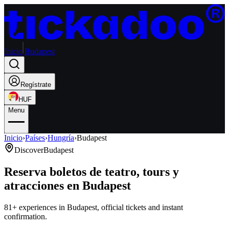
Inicio
Budapest
Regístrate
HUF
Menu
Inicio
›
Países
›
Hungría
›
Budapest
Discover
Budapest
Reserva boletos de teatro, tours y
atracciones en Budapest
81+ experiences in Budapest, official tickets and instant
confirmation.