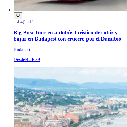
4.4
(
2.2k
)
Big Bus: Tour en autobús turístico de subir y
bajar en Budapest con crucero por el Danubio
Budapest
Desde
HUF 39