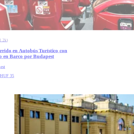
1.2k
)
rrido en Autobús Turístico con
o en Barco por Budapest
est
HUF 35