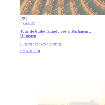
4.4
(
4.1k
)
Tour de Audio Guiado por el Parlamento
Húngaro
Hungarian Parliament Building
Desde
HUF 20