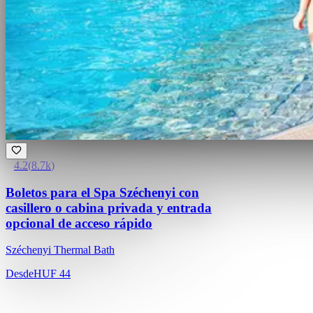
4.2
(
8.7k
)
Boletos para el Spa Széchenyi con
casillero o cabina privada y entrada
opcional de acceso rápido
Széchenyi Thermal Bath
Desde
HUF 44