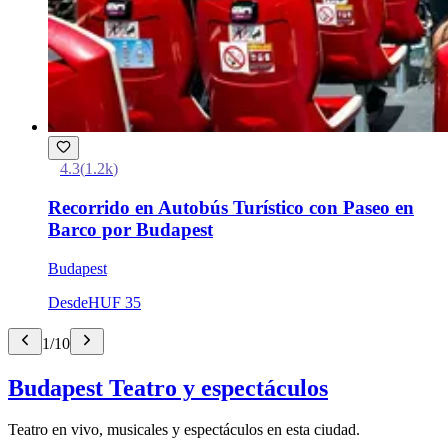
4.3
(
1.2k
)
Recorrido en Autobús Turístico con Paseo en
Barco por Budapest
Budapest
Desde
HUF 35
1
/
10
Budapest Teatro y espectáculos
Teatro en vivo, musicales y espectáculos en esta ciudad.