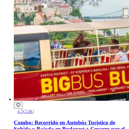
4.5
(
2.0k
)
Combo: Recorrido en Autobús Turístico de
Subida y Bajada en Budapest + Crucero por el