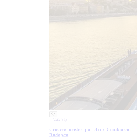
4.2
(
2.8k
)
Crucero turístico por el río Danubio en
Budapest