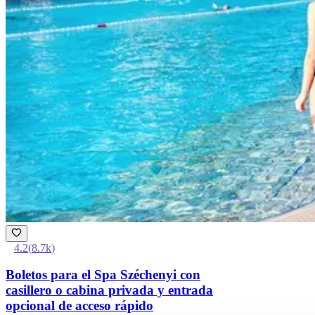
4.2
(
8.7k
)
Boletos para el Spa Széchenyi con
casillero o cabina privada y entrada
opcional de acceso rápido