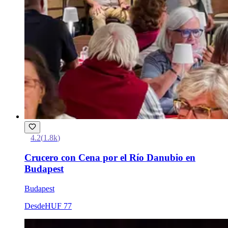
4.2
(
1.8k
)
Crucero con Cena por el Río Danubio en
Budapest
Budapest
Desde
HUF 77