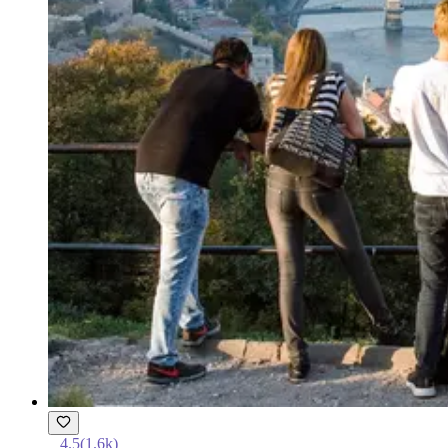
4.5
(
1.6k
)