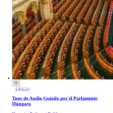
4.4
(
4.1k
)
Tour de Audio Guiado por el Parlamento
Húngaro