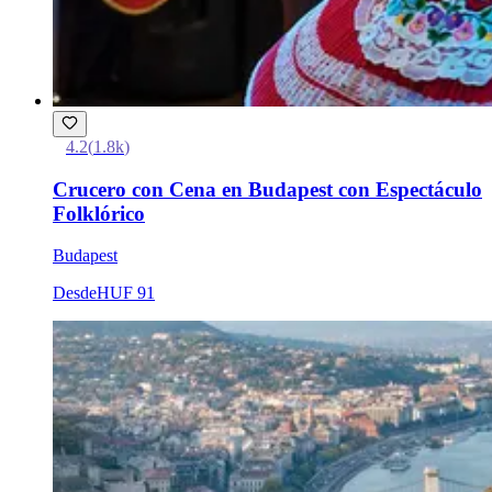
4.2
(
1.8k
)
Crucero con Cena en Budapest con Espectáculo
Folklórico
Budapest
Desde
HUF 91