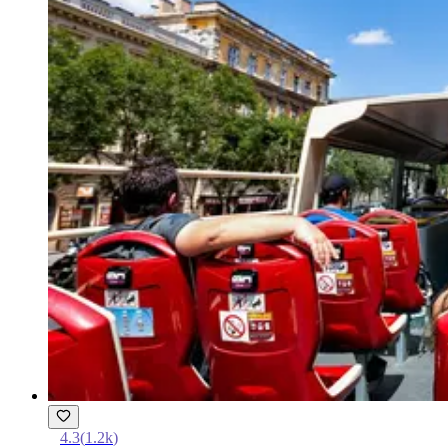
4.3
(
1.2k
)