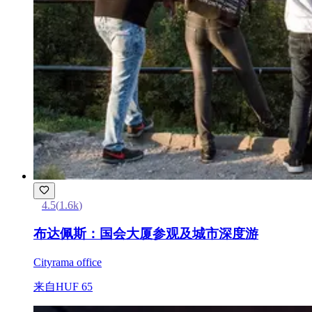
4.5
(
1.6k
)
布达佩斯：国会大厦参观及城市深度游
Cityrama office
来自
HUF 65