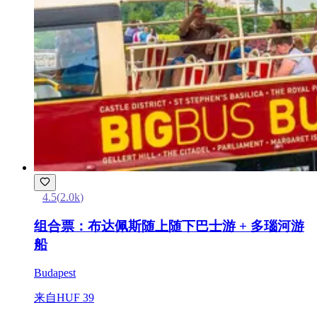
4.5
(
2.0k
)
组合票：布达佩斯随上随下巴士游 + 多瑙河游
船
Budapest
来自
HUF 39