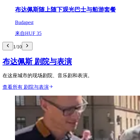
布达佩斯随上随下观光巴士与船游套餐
Budapest
来自
HUF 35
1
/
10
布达佩斯 剧院与表演
在这座城市的现场剧院、音乐剧和表演。
查看所有 剧院与表演