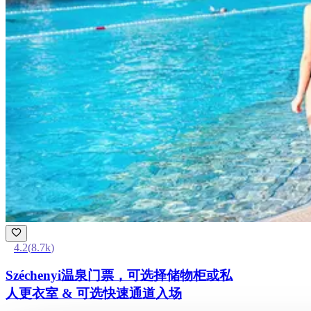
4.2
(
8.7k
)
Széchenyi温泉门票，可选择储物柜或私
人更衣室 & 可选快速通道入场