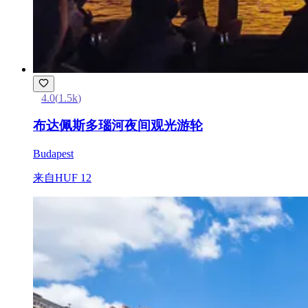
4.0
(
1.5k
)
布达佩斯多瑙河夜间观光游轮
Budapest
来自
HUF 12