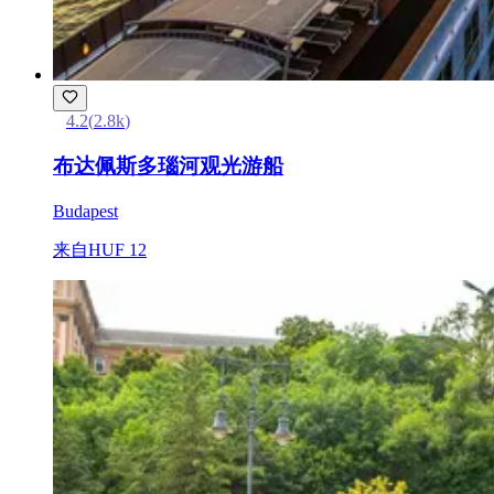
4.2
(
2.8k
)
布达佩斯多瑙河观光游船
Budapest
来自
HUF 12