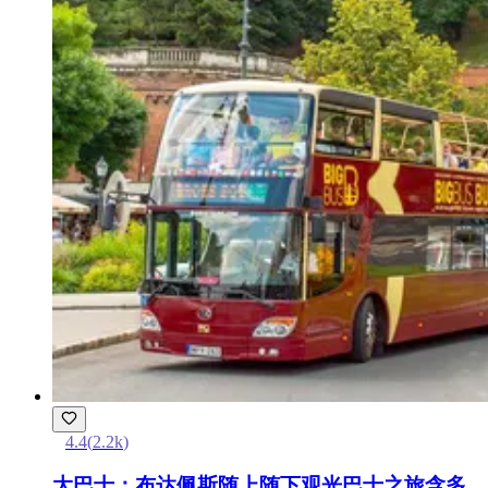
4.4
(
2.2k
)
大巴士：布达佩斯随上随下观光巴士之旅含多