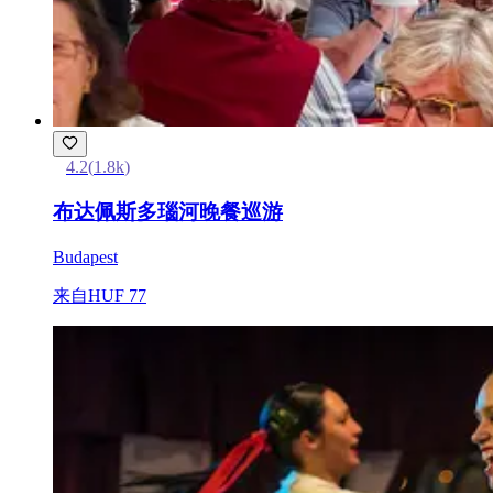
4.2
(
1.8k
)
布达佩斯多瑙河晚餐巡游
Budapest
来自
HUF 77