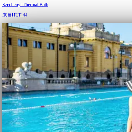
Széchenyi Thermal Bath
来自
HUF 44