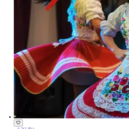
4.2
(
1.8k
)