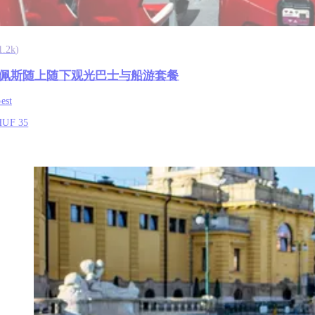
1.2k
)
佩斯随上随下观光巴士与船游套餐
est
HUF 35