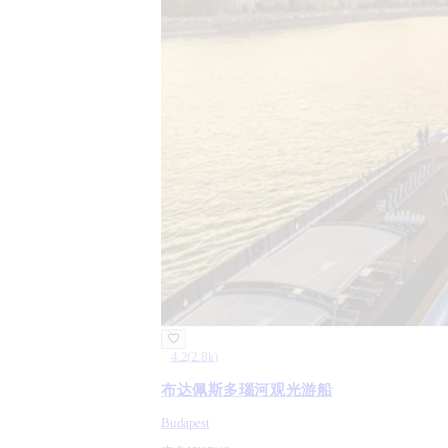
4.2
(
2.8k
)
布达佩斯多瑙河观光游船
Budapest