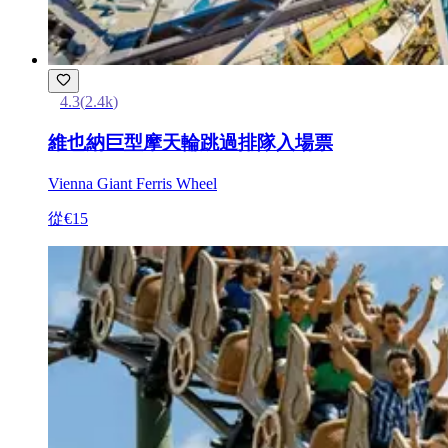
4.3
(
2.4k
)
維也納巨型摩天輪跳過排隊入場票
Vienna Giant Ferris Wheel
從
€15