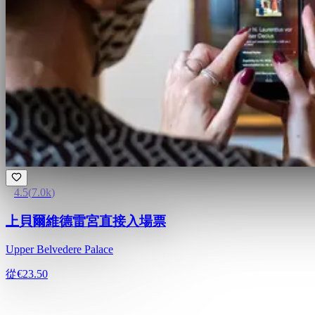
4.5
(
7.0k
)
上貝爾維德雷宮直接入場票
Upper Belvedere Palace
從
€23.50