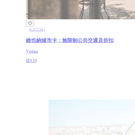
4.2
(
3.5k
)
維也納城市卡：無限制公共交通及折扣
Vienna
從
€19