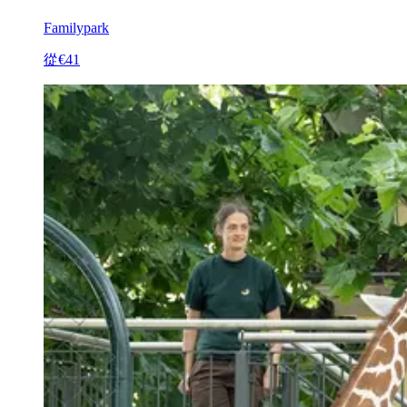
Familypark
從
€41