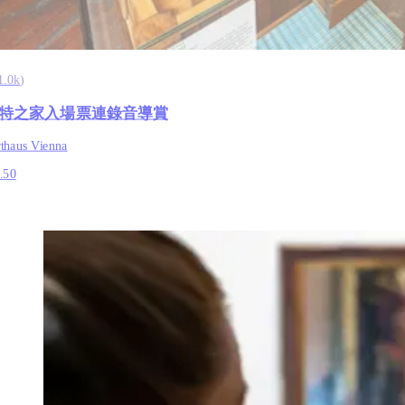
1.0k
)
特之家入場票連錄音導賞
thaus Vienna
.50