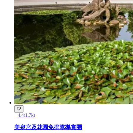
4.4
(
1.7k
)
美泉宮及花園免排隊導賞團