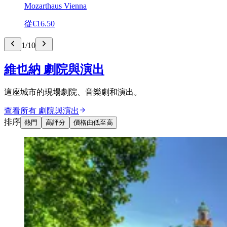
Mozarthaus Vienna
從
€16.50
1
/
10
維也納 劇院與演出
這座城市的現場劇院、音樂劇和演出。
查看所有 劇院與演出
排序
熱門
高評分
價格由低至高