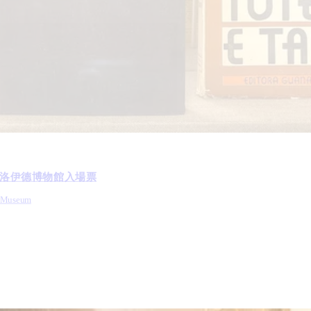
弗洛伊德博物館入場票
 Museum