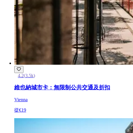
4.2
(
3.5k
)
維也納城市卡：無限制公共交通及折扣
Vienna
從
€19