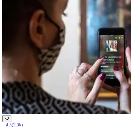
4.5
(
7.0k
)