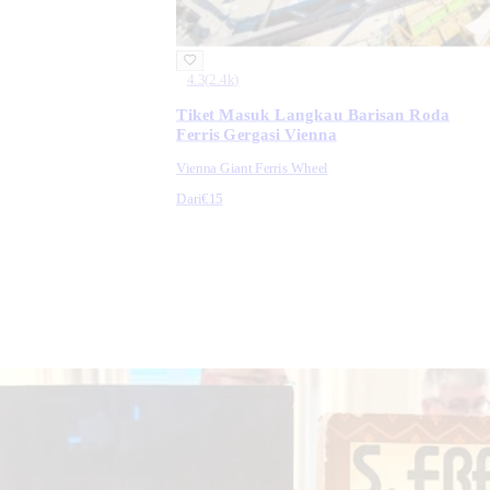
4.3
(
2.4k
)
Tiket Masuk Langkau Barisan Roda
Ferris Gergasi Vienna
Vienna Giant Ferris Wheel
Dari
€15