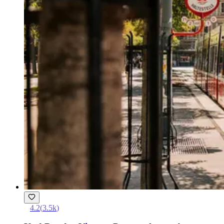
4.2
(
3.5k
)