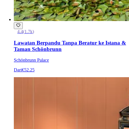
4.4
(
1.7k
)
Lawatan Berpandu Tanpa Beratur ke Istana &
Taman Schönbrunn
Schönbrunn Palace
Dari
€52.25