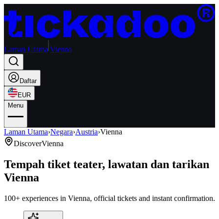
Laman Utama
Vienna
Daftar
EUR
Menu
Laman Utama
›
Negara
›
Austria
›
Vienna
Discover
Vienna
Tempah tiket teater, lawatan dan tarikan
Vienna
100+ experiences in Vienna, official tickets and instant confirmation.