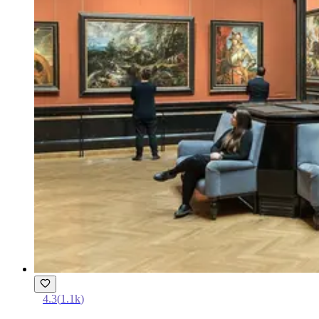
4.3
(
1.1k
)