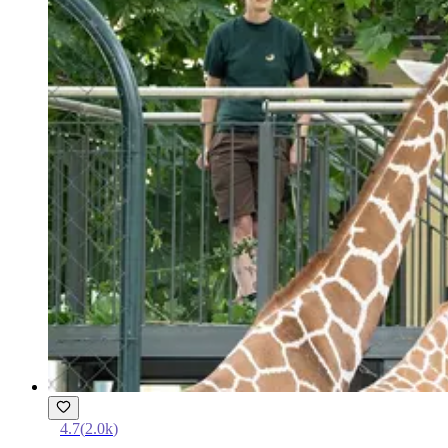
4.7
(
2.0k
)