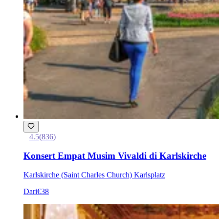
4.5
(
836
)
Konsert Empat Musim Vivaldi di Karlskirche
Karlskirche (Saint Charles Church) Karlsplatz
Dari
€38