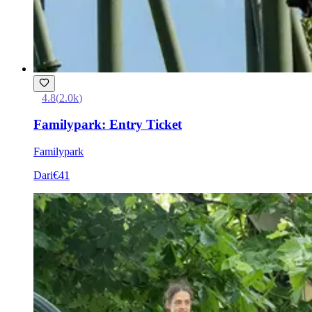
4.8
(
2.0k
)
Familypark: Entry Ticket
Familypark
Dari
€41