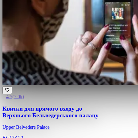
4.5
(
7.0k
)
Квитки для прямого входу до
Верхнього Бельведерського палацу
Upper Belvedere Palace
Від
€23.50