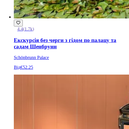
4.4
(
1.7k
)
Екскурсія без черги з гідом по палацу та
садам Шенбрунн
Schönbrunn Palace
Від
€52.25