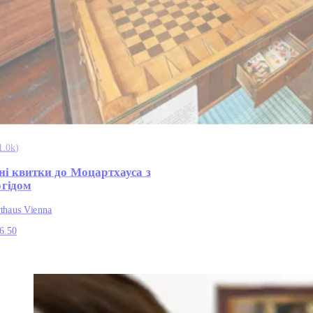
1.0k
)
ні квитки до Моцартхауса з
огідом
thaus Vienna
6.50