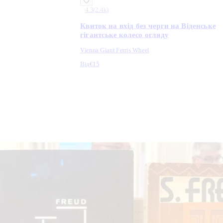
4.3
(
2.4k
)
Квиток на вхід без черги на Віденське
гігантське колесо огляду
Vienna Giant Ferris Wheel
Від
€15