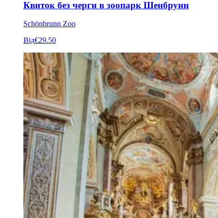
Квиток без черги в зоопарк Шенбрунн
Schönbrunn Zoo
Від
€29.50