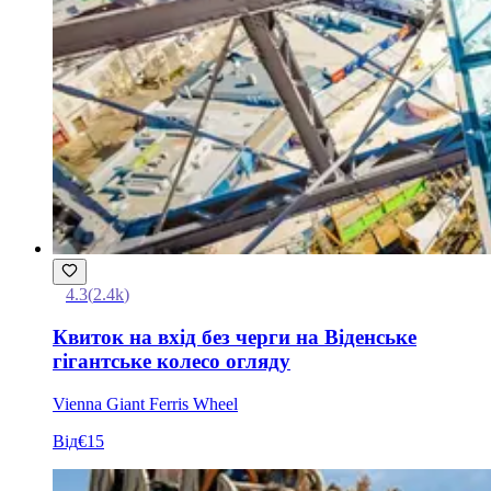
4.3
(
2.4k
)
Квиток на вхід без черги на Віденське
гігантське колесо огляду
Vienna Giant Ferris Wheel
Від
€15