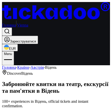
Головна
Vienna
Зареєструватися
EUR
Menu
Головна
›
Країни
›
Австрія
›
Відень
Discover
Відень
Забронюйте квитки на театр, екскурсії
та пам'ятки в Відень
100+ experiences in Відень, official tickets and instant
confirmation.