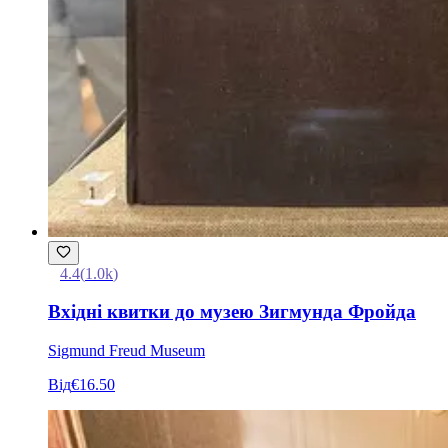
4.4
(
1.0k
)
Вхідні квитки до музею Зигмунда Фройда
Sigmund Freud Museum
Від
€16.50