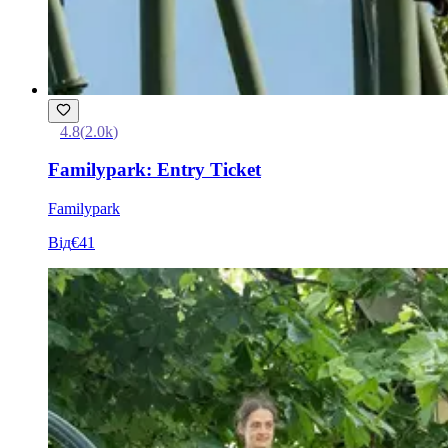
4.8
(
2.0k
)
Familypark: Entry Ticket
Familypark
Від
€41