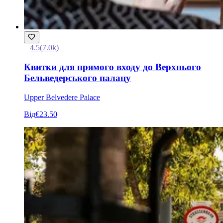
4.5
(
7.0k
)
Квитки для прямого входу до Верхнього
Бельведерського палацу
Upper Belvedere Palace
Від
€23.50