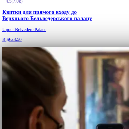
4.5
(
7.0k
)
Квитки для прямого входу до
Верхнього Бельведерського палацу
Upper Belvedere Palace
Від
€23.50