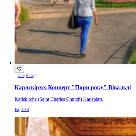
4.5
(
836
)
Карлскірхе: Концерт "Пори року" Вівальді
Karlskirche (Saint Charles Church) Karlsplatz
Від
€38