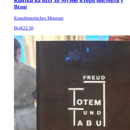
Квитки на вхід до Музею історії мистецтв у
Відні
Kunsthistorisches Museum
Від
€22.50