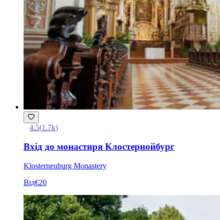
4.5
(
1.7k
)
Вхід до монастиря Клостернойбург
Klosterneuburg Monastery
Від
€20