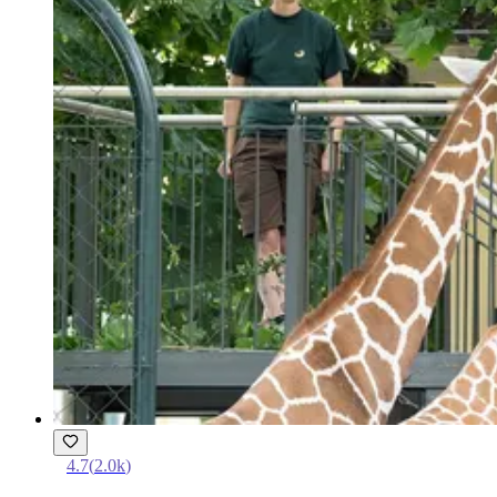
4.7
(
2.0k
)