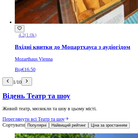
4.2
(
1.0k
)
Вхідні квитки до Моцартхауса з аудіогідом
Mozarthaus Vienna
Від
€16.50
1
/
10
Відень Театр та шоу
Живий театр, мюзикли та шоу в цьому місті.
Переглянути всі Театр та шоу
Сортувати
Популярні
Найвищий рейтинг
Ціна за зростанням