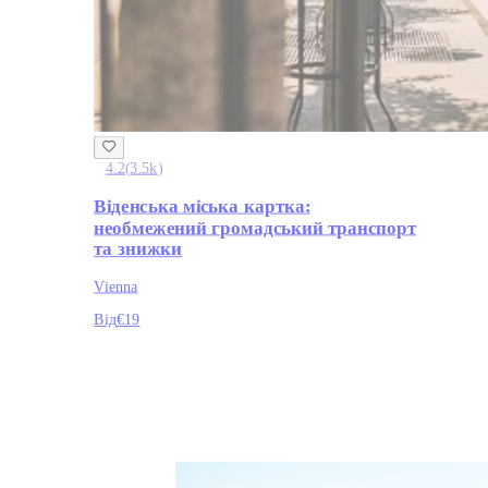
4.2
(
3.5k
)
Віденська міська картка:
необмежений громадський транспорт
та знижки
Vienna
Від
€19