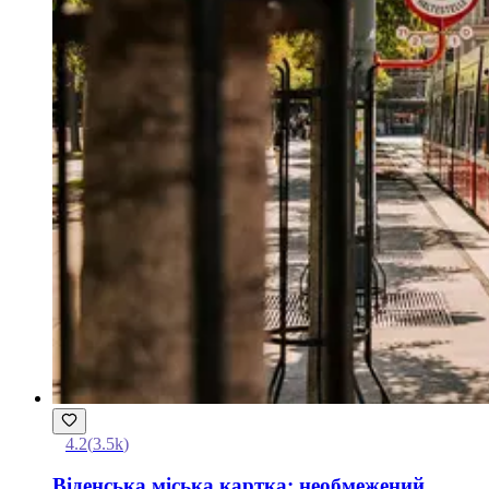
4.2
(
3.5k
)
Віденська міська картка: необмежений