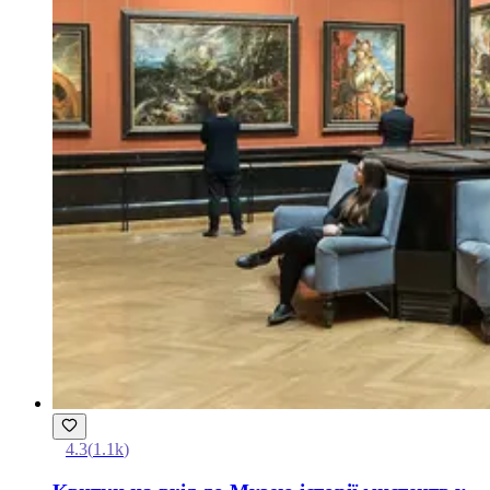
4.3
(
1.1k
)