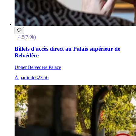
4.5
(
7.0k
)
Billets d'accès direct au Palais supérieur de
Belvédère
Upper Belvedere Palace
À partir de
€23.50