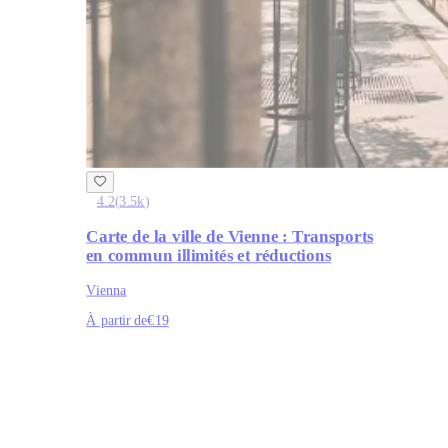
4.2
(
3.5k
)
Carte de la ville de Vienne : Transports
en commun illimités et réductions
Vienna
À partir de
€19