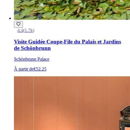
4.4
(
1.7k
)
Visite Guidée Coupe-File du Palais et Jardins
de Schönbrunn
Schönbrunn Palace
À partir de
€52.25