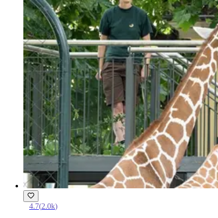
4.7
(
2.0k
)