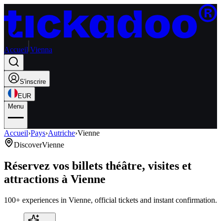
Accueil
Vienna
S'inscrire
EUR
Menu
Accueil
›
Pays
›
Autriche
›
Vienne
Discover
Vienne
Réservez vos billets théâtre, visites et
attractions à Vienne
100+ experiences in Vienne, official tickets and instant confirmation.