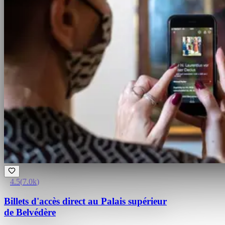
4.5
(
7.0k
)
Billets d'accès direct au Palais supérieur
de Belvédère