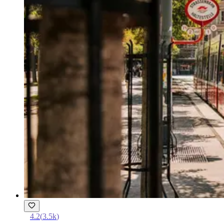
4.2
(
3.5k
)