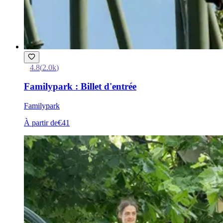
4.8
(
2.0k
)
Familypark : Billet d'entrée
Familypark
À partir de
€41