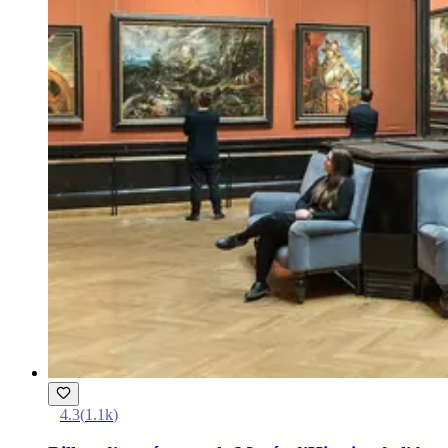
4.3
(
1.1k
)