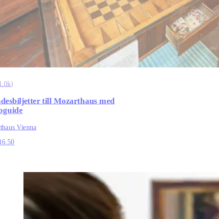
1.0k
)
ädesbiljetter till Mozarthaus med
oguide
thaus Vienna
16.50