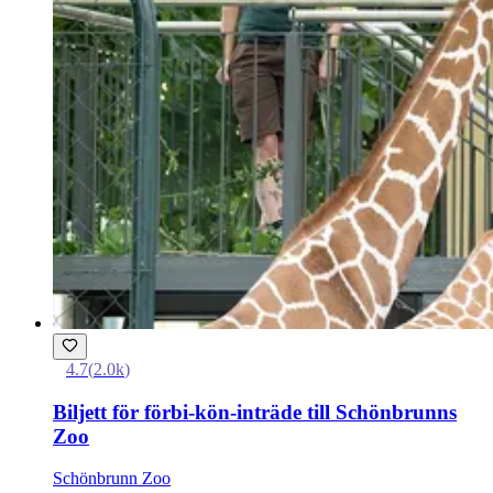
4.7
(
2.0k
)
Biljett för förbi-kön-inträde till Schönbrunns
Zoo
Schönbrunn Zoo