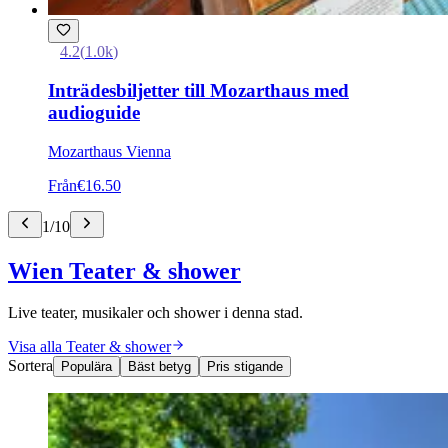
4.2
(
1.0k
)
Inträdesbiljetter till Mozarthaus med
audioguide
Mozarthaus Vienna
Från
€16.50
1
/
10
Wien Teater & shower
Live teater, musikaler och shower i denna stad.
Visa alla Teater & shower
Sortera
Populära
Bäst betyg
Pris stigande