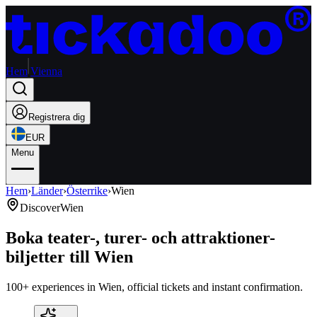
Hem
Vienna
Registrera dig
EUR
Menu
Hem
›
Länder
›
Österrike
›
Wien
Discover
Wien
Boka teater-, turer- och attraktioner-
biljetter till Wien
100+ experiences in Wien, official tickets and instant confirmation.