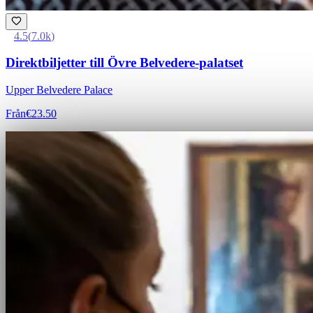
4.5
(
7.0k
)
Direktbiljetter till Övre Belvedere-palatset
Upper Belvedere Palace
Från
€23.50