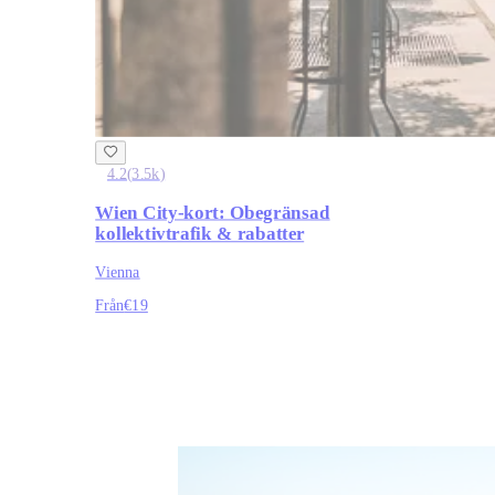
4.2
(
3.5k
)
Wien City-kort: Obegränsad
kollektivtrafik & rabatter
Vienna
Från
€19