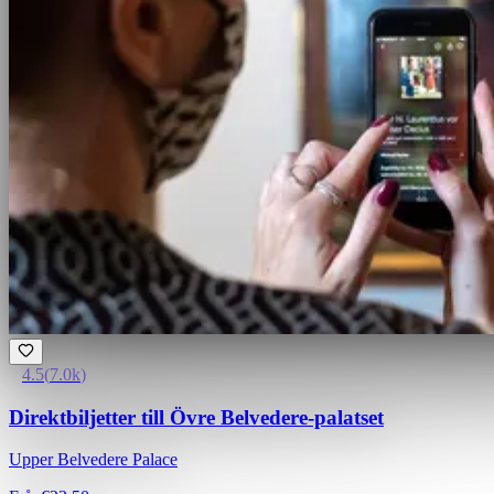
4.5
(
7.0k
)
Direktbiljetter till Övre Belvedere-palatset
Upper Belvedere Palace