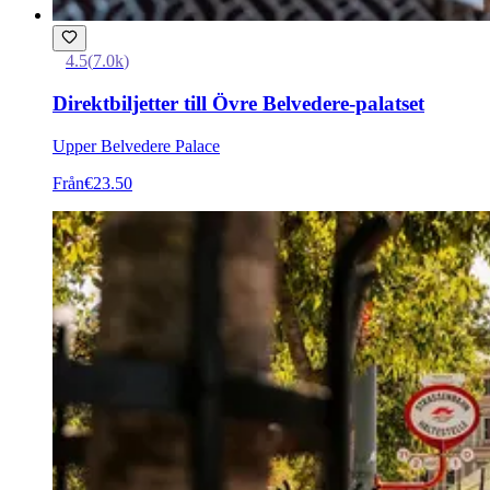
4.5
(
7.0k
)
Direktbiljetter till Övre Belvedere-palatset
Upper Belvedere Palace
Från
€23.50