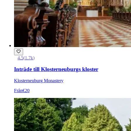
4.5
(
1.7k
)
Inträde till Klosterneuburgs kloster
Klosterneuburg Monastery
Från
€20