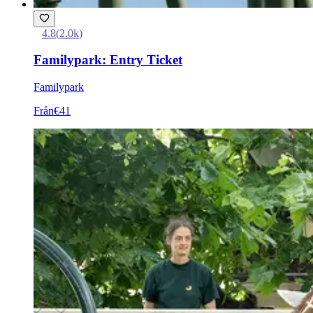
4.8
(
2.0k
)
Familypark: Entry Ticket
Familypark
Från
€41