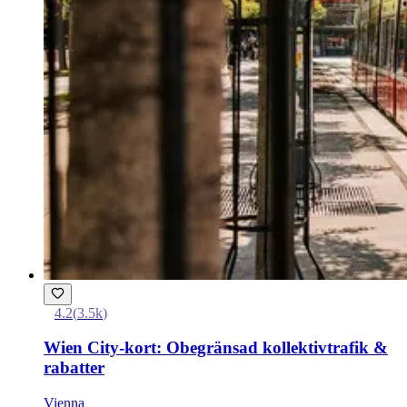
4.2
(
3.5k
)
Wien City-kort: Obegränsad kollektivtrafik &
rabatter
Vienna