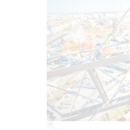
4.3
(
2.4k
)