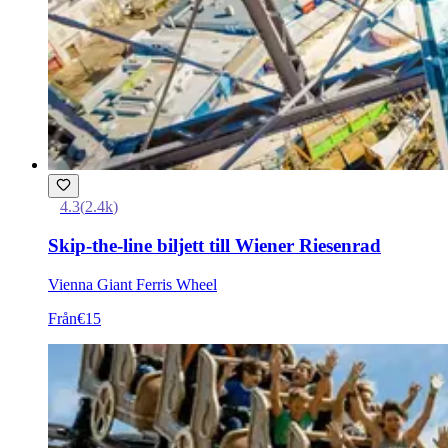
4.3
(
2.4k
)
Skip-the-line biljett till Wiener Riesenrad
Vienna Giant Ferris Wheel
Från
€15