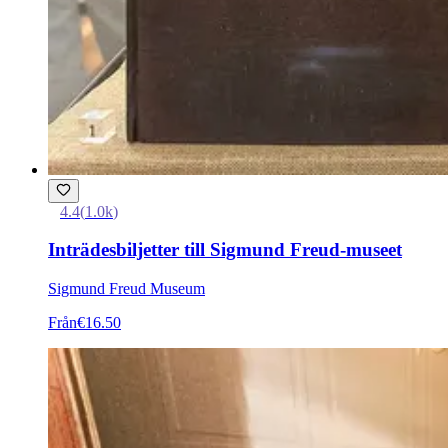
4.4
(
1.0k
)
Inträdesbiljetter till Sigmund Freud-museet
Sigmund Freud Museum
Från
€16.50