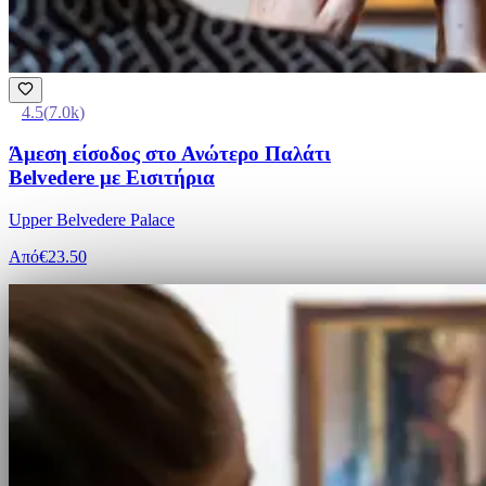
4.5
(
7.0k
)
Άμεση είσοδος στο Ανώτερο Παλάτι
Belvedere με Εισιτήρια
Upper Belvedere Palace
Από
€23.50