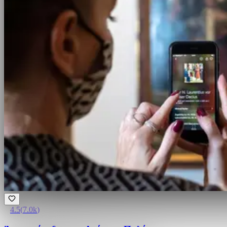
4.5
(
7.0k
)