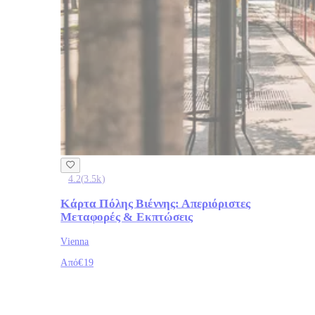
4.2
(
3.5k
)
Κάρτα Πόλης Βιέννης: Απεριόριστες
Μεταφορές & Εκπτώσεις
Vienna
Από
€19