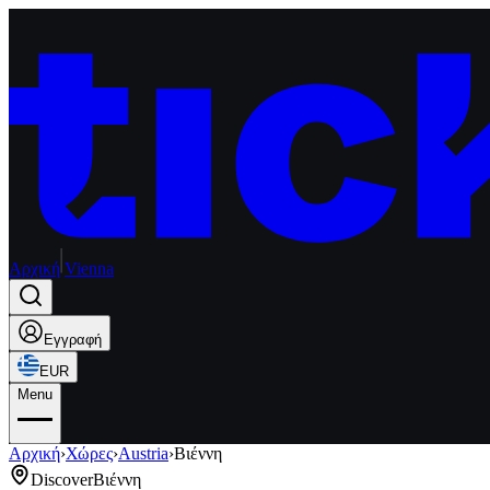
Αρχική
Vienna
Εγγραφή
EUR
Menu
Αρχική
›
Χώρες
›
Austria
›
Βιέννη
Discover
Βιέννη