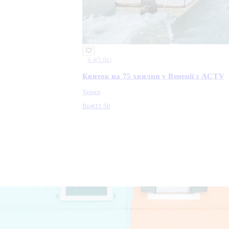
4.4
(
5.9k
)
Квиток на 75 хвилин у Венеції з ACTV
Venice
Від
€11.50