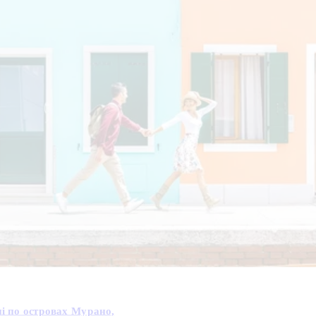
ні по островах Мурано,