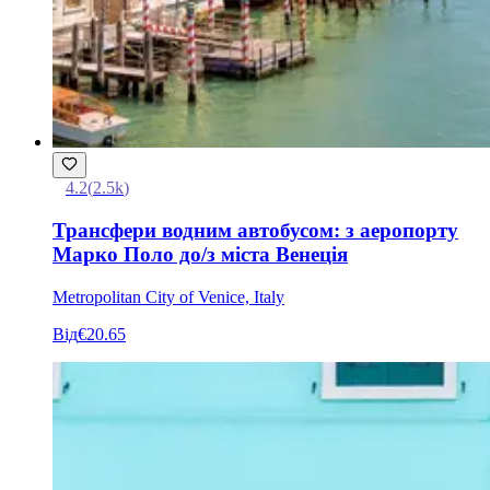
4.2
(
2.5k
)
Трансфери водним автобусом: з аеропорту
Марко Поло до/з міста Венеція
Metropolitan City of Venice, Italy
Від
€20.65