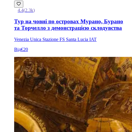
4.4
(
2.3k
)
Тур на човні по островах Мурано, Бурано
та Торчелло з демонстрацією склодувства
Venezia Unica Stazione FS Santa Lucia IAT
Від
€20