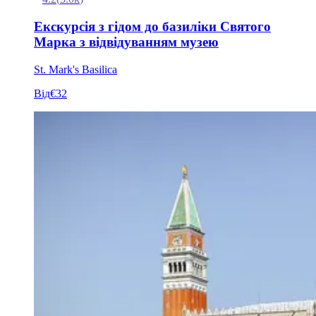
Екскурсія з гідом до базиліки Святого
Марка з відвідуванням музею
St. Mark's Basilica
Від
€32