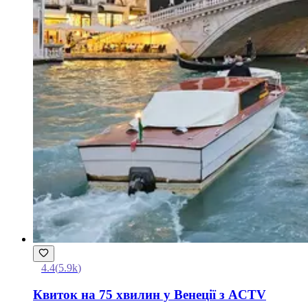
4.4
(
5.9k
)
Квиток на 75 хвилин у Венеції з ACTV