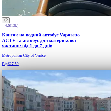
4.6
(
13k
)
Квиток на водний автобус Vaporetto
ACTV та автобус для материкової
частини: від 1 до 7 днів
Metropolitan City of Venice
Від
€27.50