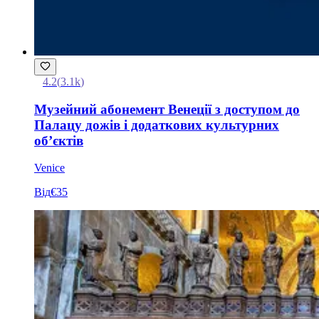
4.2
(
3.1k
)
Музейний абонемент Венеції з доступом до
Палацу дожів і додаткових культурних
об’єктів
Venice
Від
€35