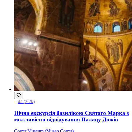
4.5
(
2.2k
)
Нічна екскурсія базилікою Святого Марка з
можливістю відвідування Палацу Дожів
Correr Museum (Museo Correr)