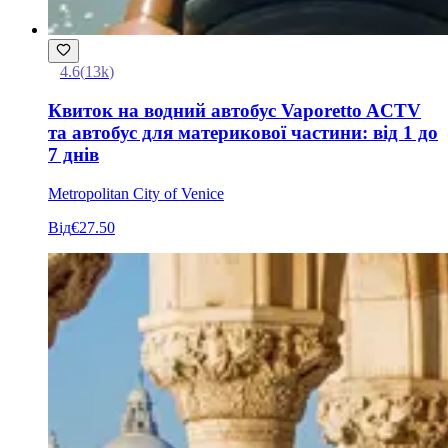
4.6
(
13k
)
Квиток на водний автобус Vaporetto ACTV
та автобус для материкової частини: від 1 до
7 днів
Metropolitan City of Venice
Від
€27.50