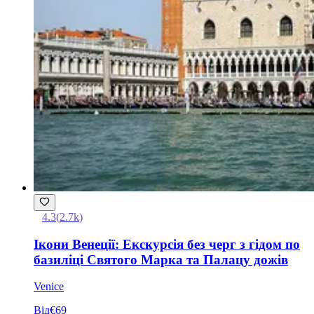
4.3
(
2.7k
)
Ікони Венеції: Екскурсія без черг з гідом по
базиліці Святого Марка та Палацу дожів
Venice
Від
€69