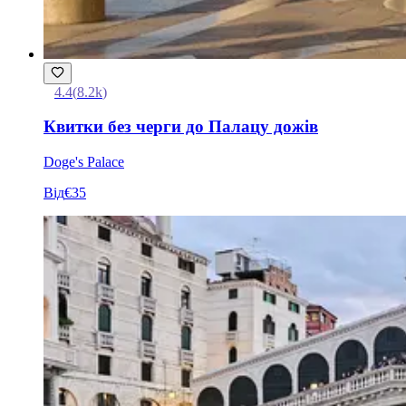
4.4
(
8.2k
)
Квитки без черги до Палацу дожів
Doge's Palace
Від
€35