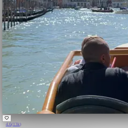
4.6
(
13k
)