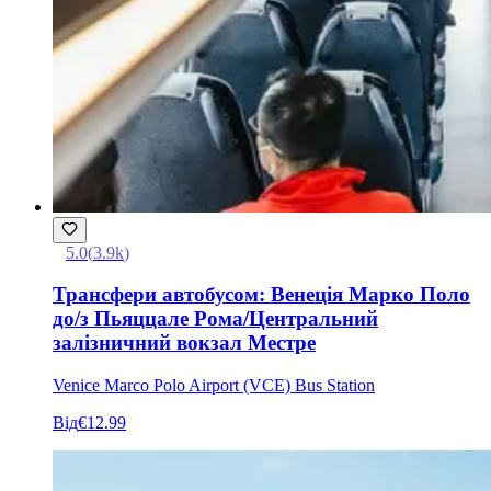
5.0
(
3.9k
)
Трансфери автобусом: Венеція Марко Поло
до/з Пьяццале Рома/Центральний
залізничний вокзал Местре
Venice Marco Polo Airport (VCE) Bus Station
Від
€12.99