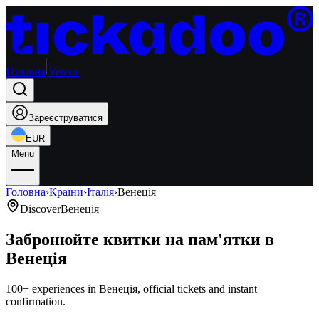
Головна
Venice
Зареєструватися
EUR
Menu
Головна
›
Країни
›
Італія
›
Венеція
Discover
Венеція
Забронюйте квитки на пам'ятки в
Венеція
100+ experiences in Венеція, official tickets and instant
confirmation.