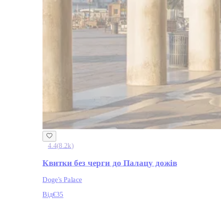
4.4
(
8.2k
)
Квитки без черги до Палацу дожів
Doge's Palace
Від
€35