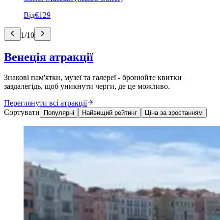
Від
€129
1
/
10
Венеція атракції
Знакові пам'ятки, музеї та галереї - бронюйте квитки
заздалегідь, щоб уникнути черги, де це можливо.
Переглянути всі атракції
Сортувати
Популярні
Найвищий рейтинг
Ціна за зростанням