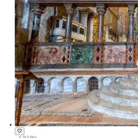
4.2
(
3.0k
)