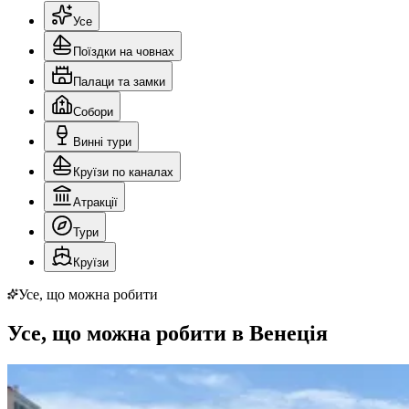
Усе
Поїздки на човнах
Палаци та замки
Собори
Винні тури
Круїзи по каналах
Атракції
Тури
Круїзи
Усе, що можна робити
Усе, що можна робити в Венеція