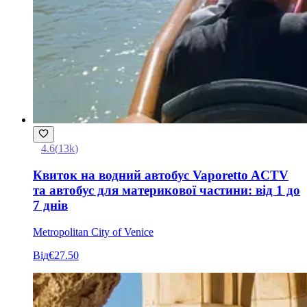
4.6
(
13k
)
Квиток на водний автобус Vaporetto ACTV
та автобус для материкової частини: від 1 до
7 днів
Metropolitan City of Venice
Від
€27.50