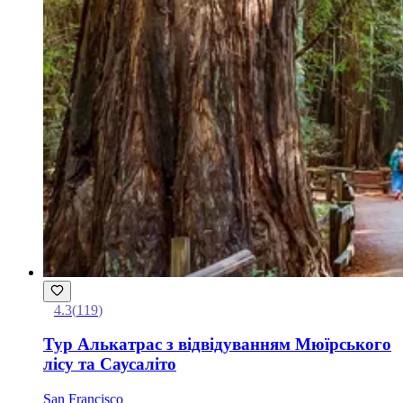
4.3
(
119
)
Тур Алькатрас з відвідуванням Мюїрського
лісу та Саусаліто
San Francisco