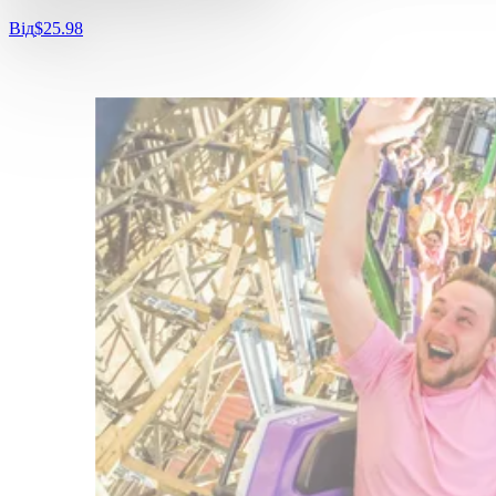
Від
$25.98