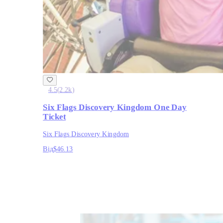
4.5
(
2.2k
)
Six Flags Discovery Kingdom One Day
Ticket
Six Flags Discovery Kingdom
Від
$46.13