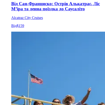
Від Сан-Франциско: Острів Алькатрас, Ліс
М’їра та денна поїздка до Саусаліто
Alcatraz City Cruises
Від
$159