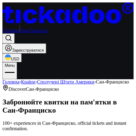
Головна
San Francisco
Зареєструватися
USD
Menu
Головна
›
Країни
›
Сполучені Штати Америки
›
Сан-Франциско
Discover
Сан-Франциско
Забронюйте квитки на пам'ятки в
Сан-Франциско
100+ experiences in Сан-Франциско, official tickets and instant
confirmation.