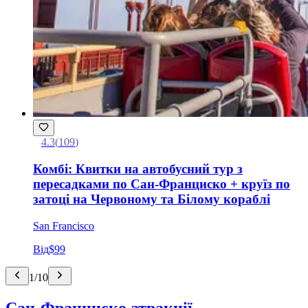
4.3
(
109
)
Комбі: Квитки на автобусний тур з
пересадками по Сан-Франциско + круїз по
затоці на Червоному та Білому кораблі
San Francisco
Від
$99
1
/
10
Сан-Франциско атракції