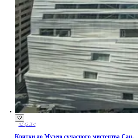
4.5
(
2.3k
)
Квитки до Музею сучасного мистецтва Сан-