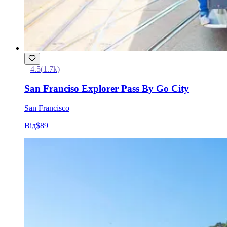
4.5
(
1.7k
)
San Franciso Explorer Pass By Go City
San Francisco
Від
$89