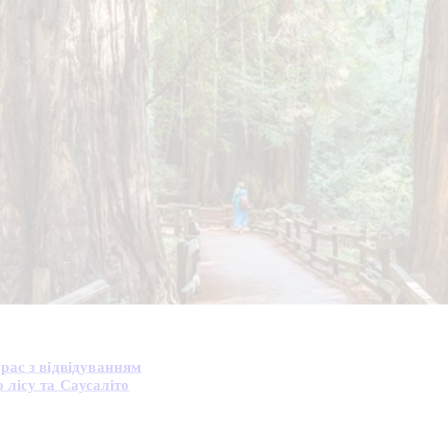
рас з відвідуванням
лісу та Саусаліто