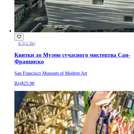
4.5
(
2.3k
)
Квитки до Музею сучасного мистецтва Сан-
Франциско
San Francisco Museum of Modern Art
Від
$25.98