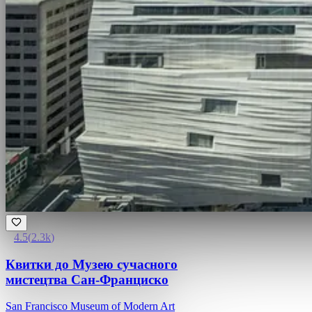
4.5
(
2.3k
)
Квитки до Музею сучасного
мистецтва Сан-Франциско
San Francisco Museum of Modern Art