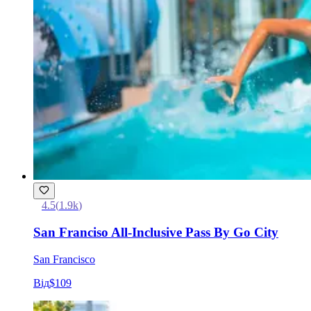
4.5
(
1.9k
)
San Franciso All-Inclusive Pass By Go City
San Francisco
Від
$109