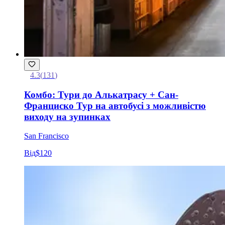
4.3
(
131
)
Комбо: Тури до Алькатрасу + Сан-
Франциско Тур на автобусі з можливістю
виходу на зупинках
San Francisco
Від
$120