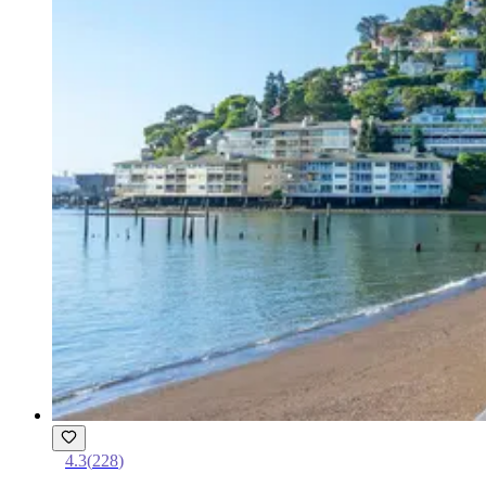
4.3
(
228
)