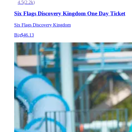
4.5
(
2.2k
)
Six Flags Discovery Kingdom One Day Ticket
Six Flags Discovery Kingdom
Від
$46.13