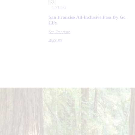
4.5
(
1.9k
)
San Franciso All-Inclusive Pass By Go
City
San Francisco
Від
$109