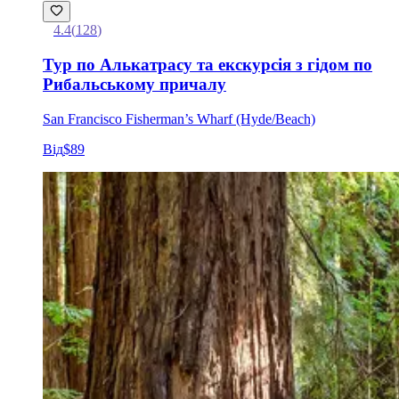
4.4
(
128
)
Тур по Алькатрасу та екскурсія з гідом по
Рибальському причалу
San Francisco Fisherman’s Wharf (Hyde/Beach)
Від
$89