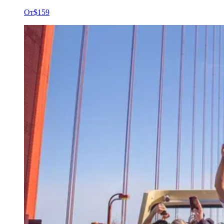
От
$159