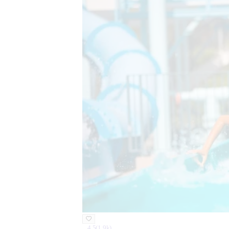
4.5
(
1.9k
)