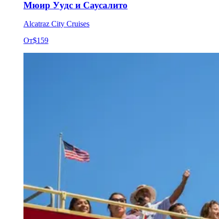
Мюир Уудс и Саусалито
Alcatraz City Cruises
От
$159