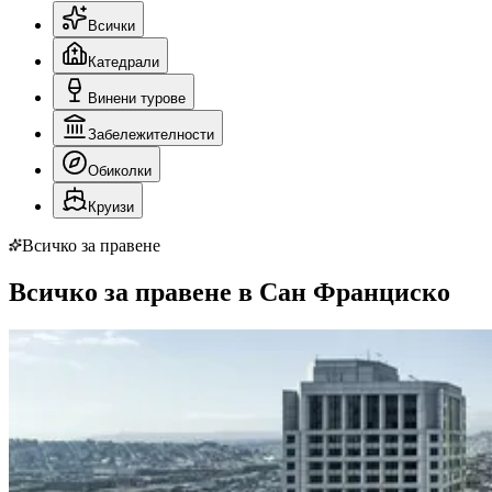
Всички
Катедрали
Винени турове
Забележителности
Обиколки
Круизи
Всичко за правене
Всичко за правене в Сан Франциско