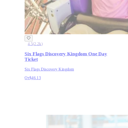
4.5
(
2.2k
)
Six Flags Discovery Kingdom One Day
Ticket
Six Flags Discovery Kingdom
От
$46.13