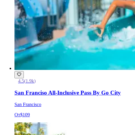
4.5
(
1.9k
)
San Franciso All-Inclusive Pass By Go City
San Francisco
От
$109