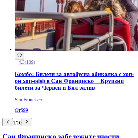
4.3
(
109
)
Комбо: Билети за автобусна обиколка с хоп-
он хоп-офф в Сан Франциско + Круизни
билети за Червен и Бял залив
San Francisco
От
$99
1
/
10
Сан Франциско забележителности