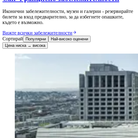
Иконични забележителности, музеи и галерии - резервирайте
билети за вход предварително, за да избегнете опашките,
където е възможно.
Вижте всички забележителности
Сортирай
Популярни
Най-високо оценени
Цена ниска → висока