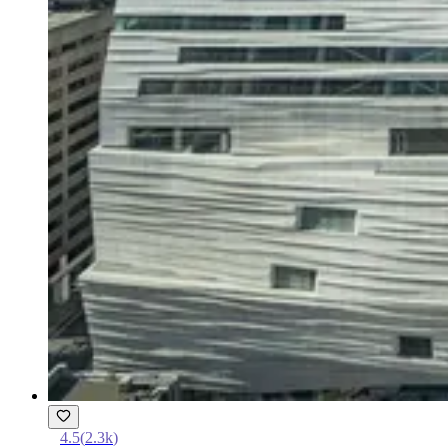
4.5
(
2.3k
)