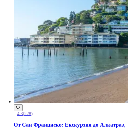
4.3
(
228
)
От Сан Франциско: Екскурзия до Алкатраз,