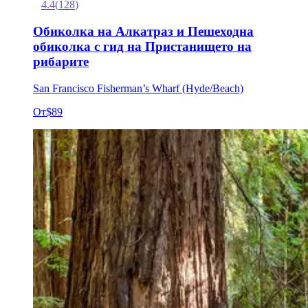
4.4
(
128
)
Обиколка на Алкатраз и Пешеходна
обиколка с гид на Пристанището на
рибарите
San Francisco Fisherman’s Wharf (Hyde/Beach)
От
$89