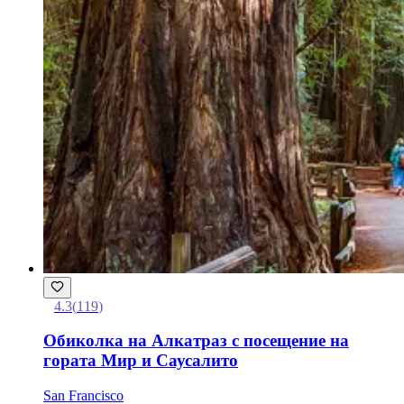
4.3
(
119
)
Обиколка на Алкатраз с посещение на
гората Мир и Саусалито
San Francisco