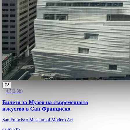
4.5
(
2.3k
)
Билети за Музея на съвременното
изкуство в Сан Франциско
San Francisco Museum of Modern Art
От
$25.98