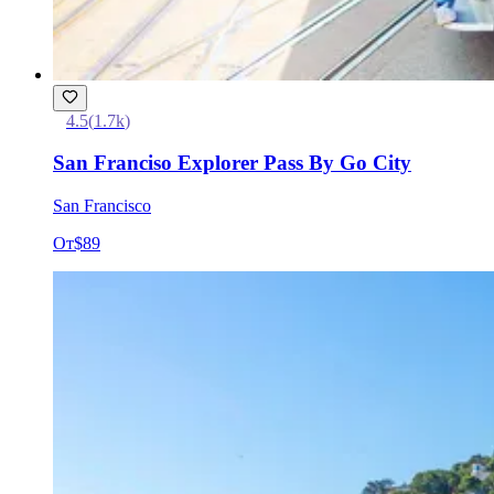
4.5
(
1.7k
)
San Franciso Explorer Pass By Go City
San Francisco
От
$89