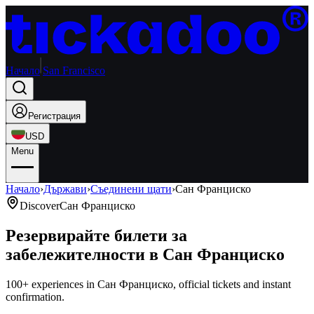
Начало
San Francisco
Регистрация
USD
Menu
Начало
›
Държави
›
Съединени щати
›
Сан Франциско
Discover
Сан Франциско
Резервирайте билети за
забележителности в Сан Франциско
100+ experiences in Сан Франциско, official tickets and instant
confirmation.