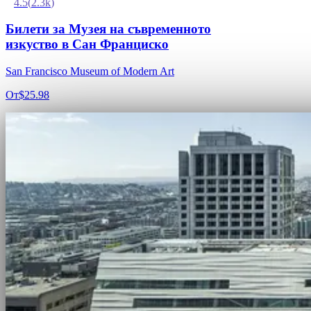
4.5
(
2.3k
)
Билети за Музея на съвременното
изкуство в Сан Франциско
San Francisco Museum of Modern Art
От
$25.98