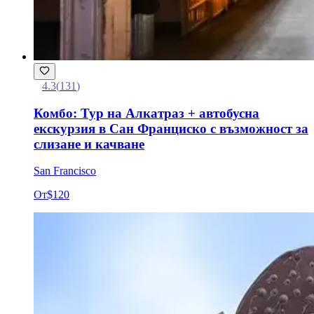
4.3
(
131
)
Комбо: Тур на Алкатраз + автобусна
екскурзия в Сан Франциско с възможност за
слизане и качване
San Francisco
От
$120