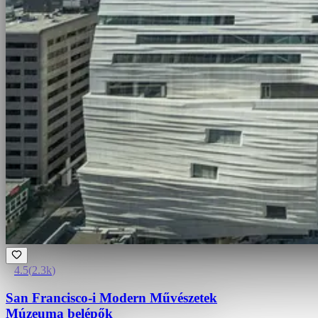
4.5
(
2.3k
)
San Francisco-i Modern Művészetek
Múzeuma belépők