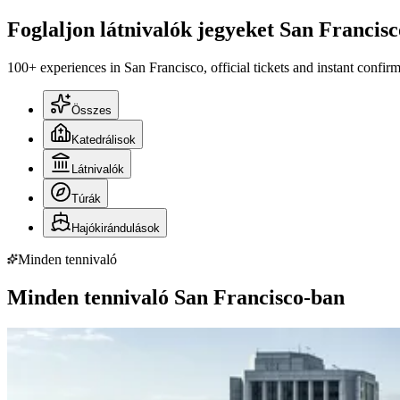
Foglaljon látnivalók jegyeket San Francis
100+ experiences in San Francisco, official tickets and instant confirm
Összes
Katedrálisok
Látnivalók
Túrák
Hajókirándulások
Minden tennivaló
Minden tennivaló San Francisco-ban