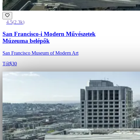
4.5
(
2.3k
)
San Francisco-i Modern Művészetek
Múzeuma belépők
San Francisco Museum of Modern Art
Tól
$30