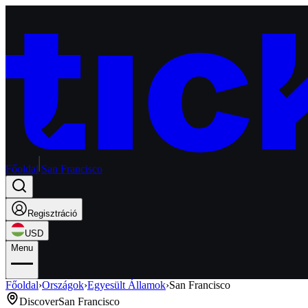
Főoldal
San Francisco
Regisztráció
USD
Menu
Főoldal
›
Országok
›
Egyesült Államok
›
San Francisco
Discover
San Francisco