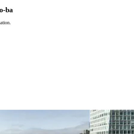
co-ba
ation.