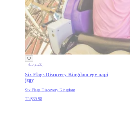
4.5
(
2.2k
)
Six Flags Discovery Kingdom egy napi
jegy
Six Flags Discovery Kingdom
Tól
$39.98