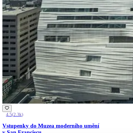
4.5
(
2.3k
)
Vstupenky do Muzea moderního umění
v San Franciscu