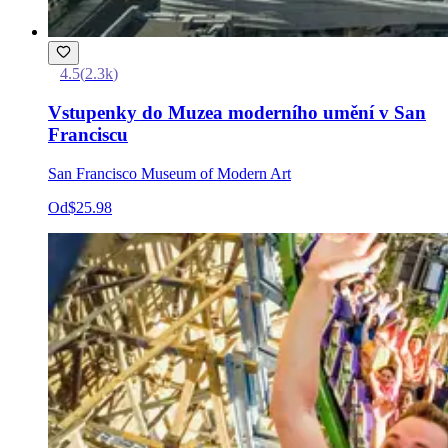
4.5
(
2.3k
)
Vstupenky do Muzea moderního umění v San
Franciscu
San Francisco Museum of Modern Art
Od
$25.98