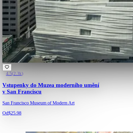
4.5
(
2.3k
)
Vstupenky do Muzea moderního umění
v San Franciscu
San Francisco Museum of Modern Art
Od
$25.98