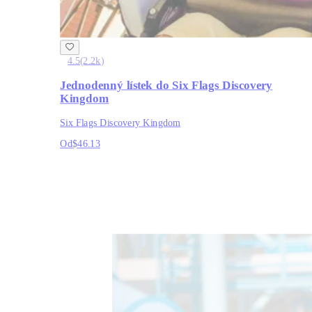
4.5
(
2.2k
)
Jednodenný lístek do Six Flags Discovery
Kingdom
Six Flags Discovery Kingdom
Od
$46.13