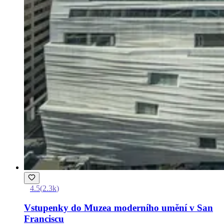
4.5
(
2.3k
)
Vstupenky do Muzea moderního umění v San
Franciscu