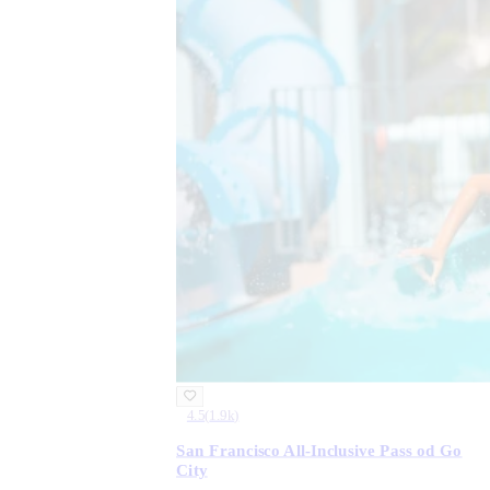
4.5
(
1.9k
)
San Francisco All-Inclusive Pass od Go
City