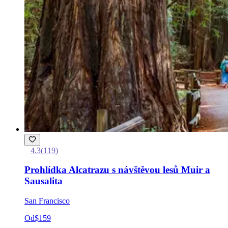
4.3
(
119
)
Prohlídka Alcatrazu s návštěvou lesů Muir a
Sausalita
San Francisco
Od
$159