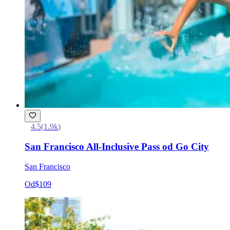
4.5
(
1.9k
)
San Francisco All-Inclusive Pass od Go City
San Francisco
Od
$109