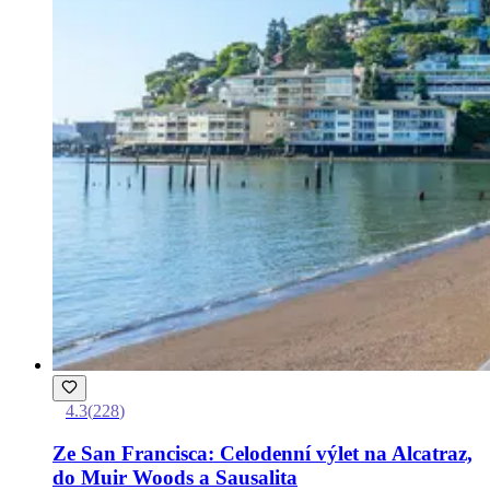
4.3
(
228
)
Ze San Francisca: Celodenní výlet na Alcatraz,
do Muir Woods a Sausalita