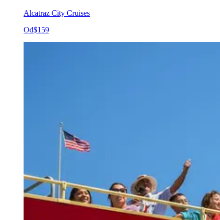
Alcatraz City Cruises
Od
$159