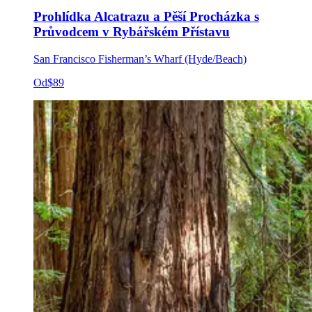
Prohlídka Alcatrazu a Pěší Procházka s
Průvodcem v Rybářském Přístavu
San Francisco Fisherman’s Wharf (Hyde/Beach)
Od
$89