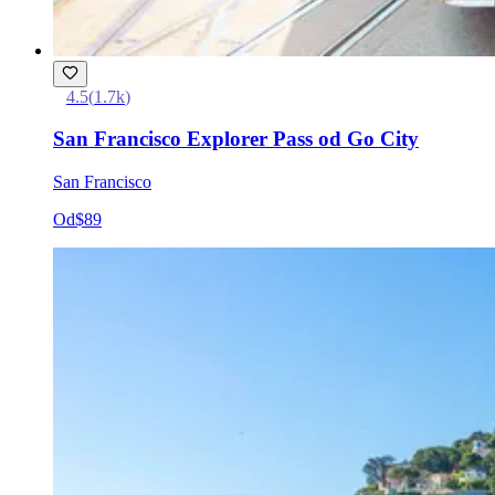
4.5
(
1.7k
)
San Francisco Explorer Pass od Go City
San Francisco
Od
$89