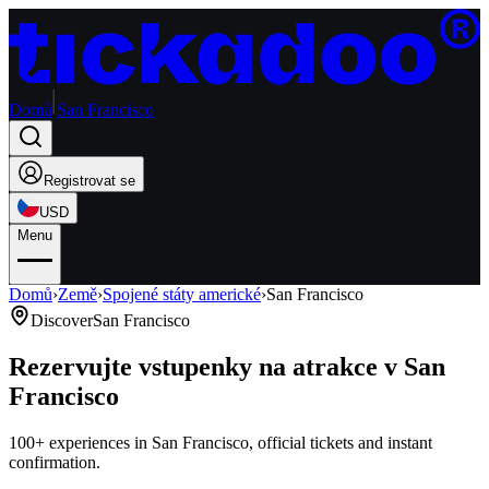
Domů
San Francisco
Registrovat se
USD
Menu
Domů
›
Země
›
Spojené státy americké
›
San Francisco
Discover
San Francisco
Rezervujte vstupenky na atrakce v San
Francisco
100+ experiences in San Francisco, official tickets and instant
confirmation.