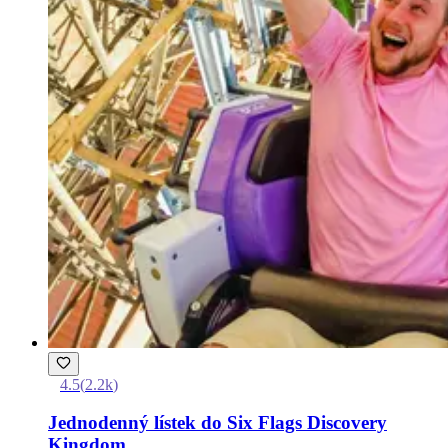
4.5
(
2.2k
)
Jednodenný lístek do Six Flags Discovery
Kingdom