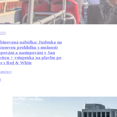
109
)
inovaná nabídka: Jízdenka na
busovou prohlídku s možností
upování a nastupování v San
ciscu + vstupenka na plavbu po
ce s Red & White
rancisco
9