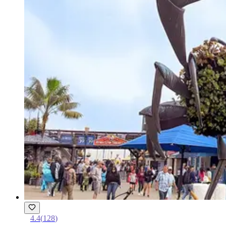
4.4
(
128
)