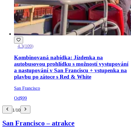
4.3
(
109
)
Kombinovaná nabídka: Jízdenka na
autobusovou prohlídku s možností vystupování
a nastupování v San Franciscu + vstupenka na
plavbu po zátoce s Red & White
San Francisco
Od
$99
1
/
10
San Francisco – atrakce