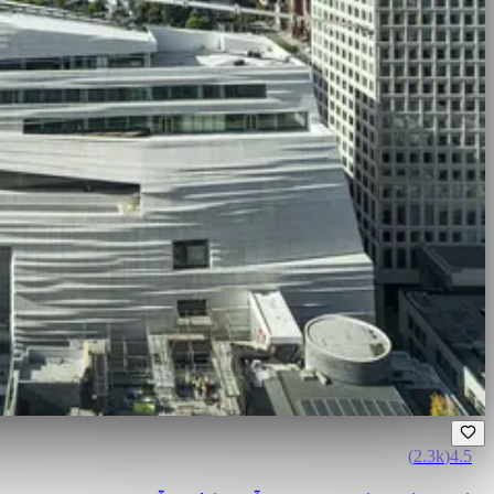
)
2.3k
(
4.5