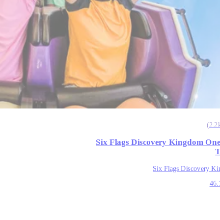
)
2.2
Six Flags Discovery Kingdom On
T
Six Flags Discovery K