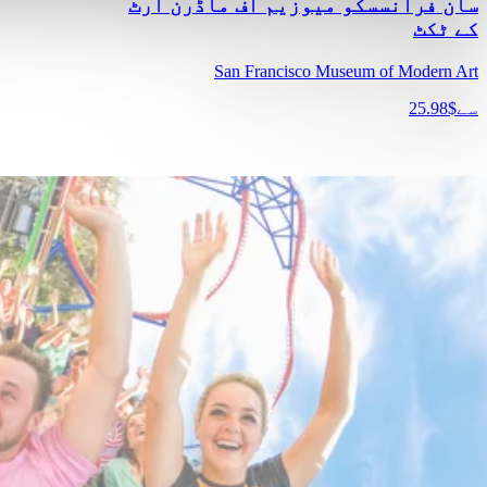
سان فرانسسکو میوزیم آف ماڈرن آرٹ
کے ٹکٹ
San Francisco Museum of Modern Art
سے
$25.98