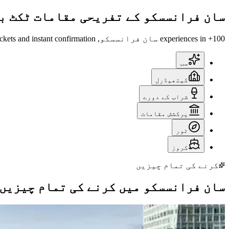
سان فرانسسکو کے تفریحی مقامات ٹکٹ ب
100+ experiences in سان فرانسسکو, official tickets and instant confirmation.
سب
کیتھیڈرل
شراب کے دورے
پرکشش مقامات
ٹور
کروز
کرنے کی تمام چیزیں
سان فرانسسکو میں کرنے کی تمام چیزیں