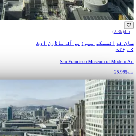
)
2.3k
(
4.5
سان فرانسسکو میوزیم آف ماڈرن آرٹ
کے ٹکٹ
San Francisco Museum of Modern Art
سے
$25.98