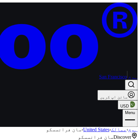
ہوم
San Francisco
سائن اپ کریں
USD
Menu
ہوم
›
ممالک
›
United States
›
سان فرانسسکو
Discover
سان فرانسسکو