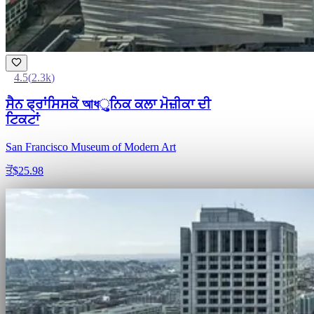
4.5
(
2.3k
)
ਸੈਨ ਫ੍ਰਾਂਸਿਸਕੋ আধુਨਿਕ ਕਲਾ ਮੋਜ਼ੀਕਾ ਦੀ
ਟਿਕਟਾਂ
San Francisco Museum of Modern Art
ਤੋਂ
$25.98