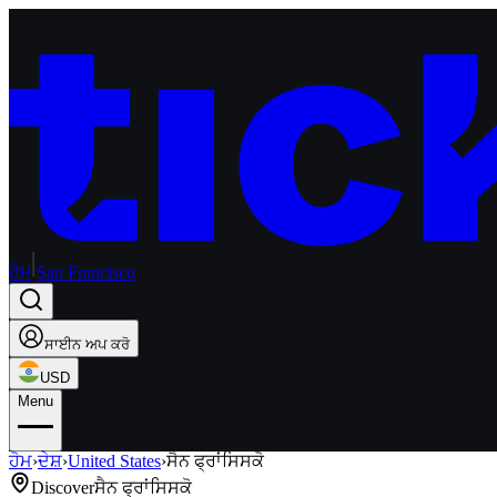
ਹੋਮ
San Francisco
ਸਾਈਨ ਅਪ ਕਰੋ
USD
Menu
ਹੋਮ
›
ਦੇਸ਼
›
United States
›
ਸੈਨ ਫ੍ਰਾਂਸਿਸਕੋ
Discover
ਸੈਨ ਫ੍ਰਾਂਸਿਸਕੋ