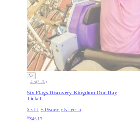
4.5
(
2.2k
)
Six Flags Discovery Kingdom One Day
Ticket
Six Flags Discovery Kingdom
ਤੋਂ
$46.13