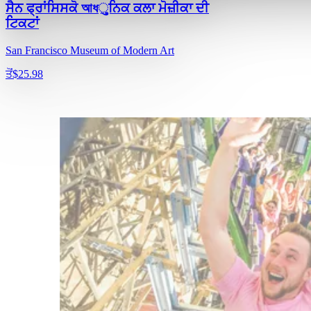
ਸੈਨ ਫ੍ਰਾਂਸਿਸਕੋ আধુਨਿਕ ਕਲਾ ਮੋਜ਼ੀਕਾ ਦੀ
ਟਿਕਟਾਂ
San Francisco Museum of Modern Art
ਤੋਂ
$25.98