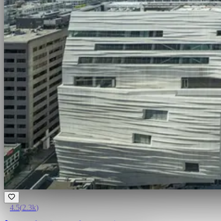
4.5
(
2.3k
)