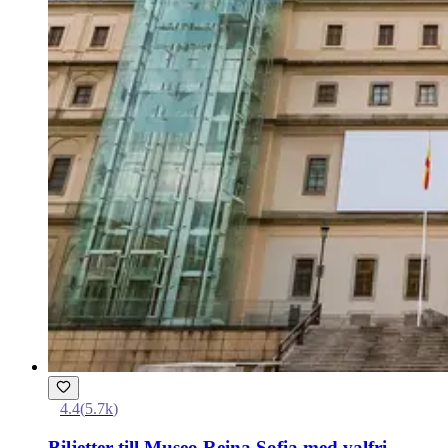
4.4
(
5.7k
)
Biljetter till Museo Reina Sofia med valfri