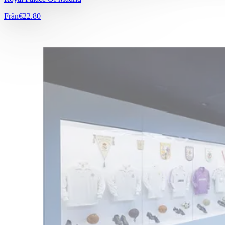
Från
€22.80