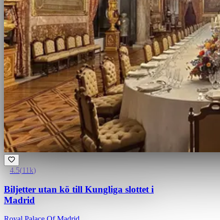
4.5
(
11k
)
Biljetter utan kö till Kungliga slottet i
Madrid
Royal Palace Of Madrid