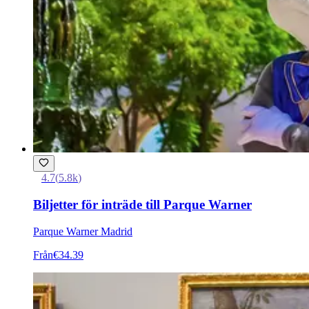
4.7
(
5.8k
)
Biljetter för inträde till Parque Warner
Parque Warner Madrid
Från
€34.39