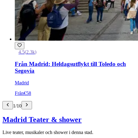
4.5
(
2.3k
)
Från Madrid: Heldagsutflykt till Toledo och
Segovia
Madrid
Från
€58
1
/
10
Madrid Teater & shower
Live teater, musikaler och shower i denna stad.