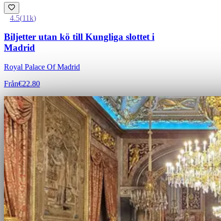
4.5
(
11k
)
Biljetter utan kö till Kungliga slottet i
Madrid
Royal Palace Of Madrid
Från
€22.80