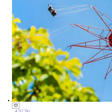
4.7
(
2.7k
)