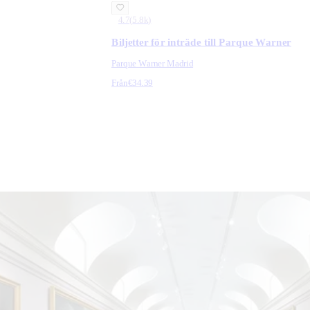
4.7
(
5.8k
)
Biljetter för inträde till Parque Warner
Parque Warner Madrid
Från
€34.39