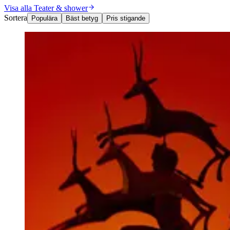
Visa alla Teater & shower
Sortera
Populära
Bäst betyg
Pris stigande