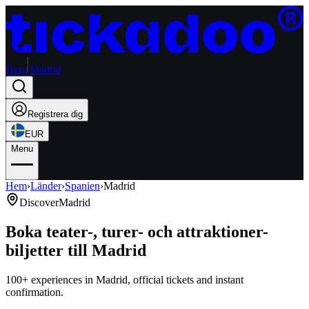
Hem
Madrid
Registrera dig
EUR
Menu
Hem
›
Länder
›
Spanien
›
Madrid
Discover
Madrid
Boka teater-, turer- och attraktioner-
biljetter till Madrid
100+ experiences in Madrid, official tickets and instant
confirmation.