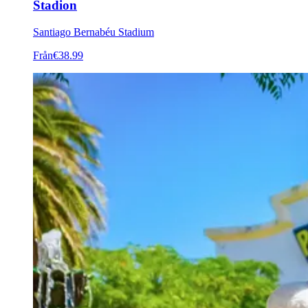
Stadion
Santiago Bernabéu Stadium
Från
€38.99