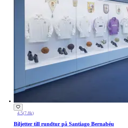
4.5
(
7.8k
)
Biljetter till rundtur på Santiago Bernabéu