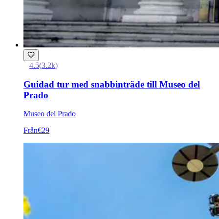
4.5
(
3.2k
)
Guidad tur med snabbinträde till Museo del
Prado
Museo del Prado
Från
€29