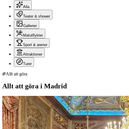
Alla
Teater & shower
Gallerier
Matutflykter
Sport & arenor
Attraktioner
Turer
Allt att göra
Allt att göra i Madrid