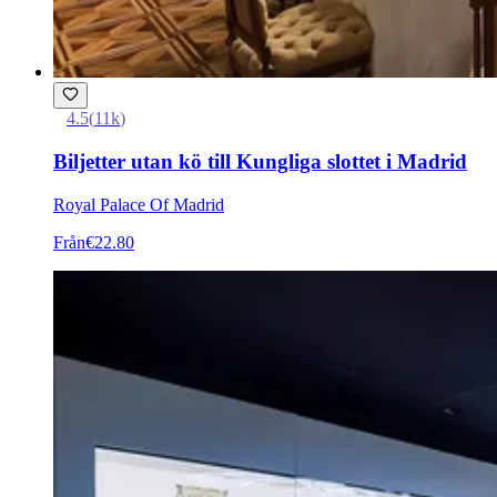
4.5
(
11k
)
Biljetter utan kö till Kungliga slottet i Madrid
Royal Palace Of Madrid
Från
€22.80