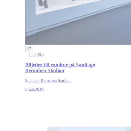
4.5
(
7.8k
)
Biljetter till rundtur på Santiago
Bernabéu Stadion
Santiago Bernabéu Stadium
Från
€38.99