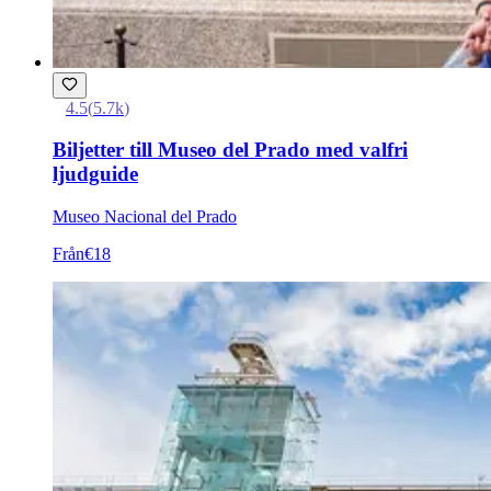
4.5
(
5.7k
)
Biljetter till Museo del Prado med valfri
ljudguide
Museo Nacional del Prado
Från
€18