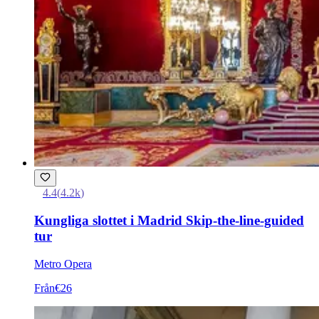
4.4
(
4.2k
)
Kungliga slottet i Madrid Skip-the-line-guided
tur
Metro Opera
Från
€26