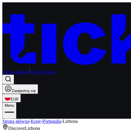
Strona główna
Lisbon Sintra
Zarejestruj się
EUR
Menu
Strona główna
›
Kraje
›
Portugalia
›
Lizbona
Discover
Lizbona