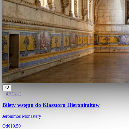
4.5
(
18k
)
Bilety wstępu do Klasztoru Hieronimitów
Jerónimos Monastery
Od
€19.50