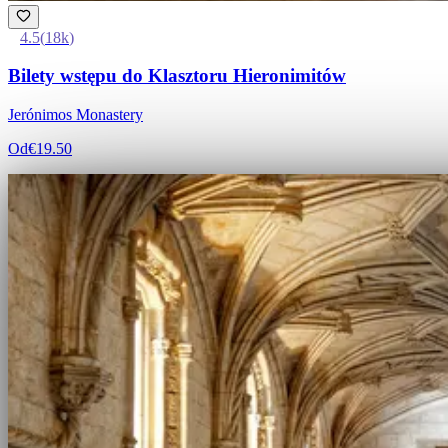
4.5
(
18k
)
Bilety wstępu do Klasztoru Hieronimitów
Jerónimos Monastery
Od
€19.50