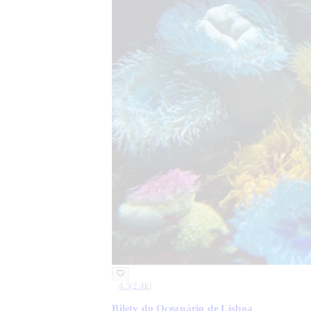
4.5
(
2.4k
)
Bilety do Oceanário de Lisboa