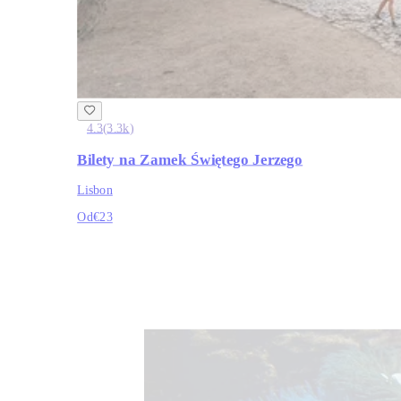
4.3
(
3.3k
)
Bilety na Zamek Świętego Jerzego
Lisbon
Od
€23