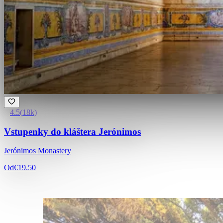
4.5
(
18k
)
Vstupenky do kláštera Jerónimos
Jerónimos Monastery
Od
€19.50