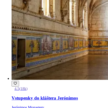
4.5
(
18k
)
Vstupenky do kláštera Jerónimos
Jerónimos Monastery