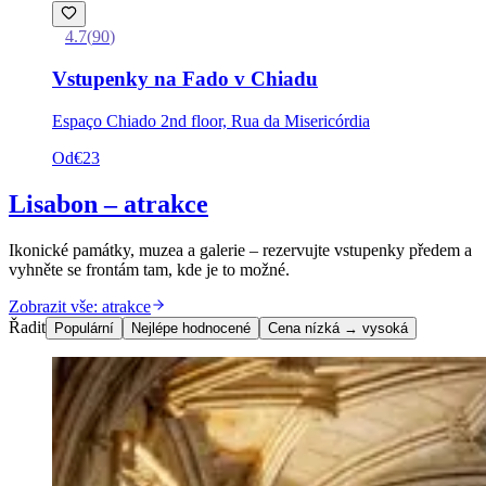
4.7
(
90
)
Vstupenky na Fado v Chiadu
Espaço Chiado 2nd floor, Rua da Misericórdia
Od
€23
Lisabon – atrakce
Ikonické památky, muzea a galerie – rezervujte vstupenky předem a
vyhněte se frontám tam, kde je to možné.
Zobrazit vše: atrakce
Řadit
Populární
Nejlépe hodnocené
Cena nízká → vysoká