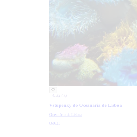
4.5
(
2.4k
)
Vstupenky do Oceanária de Lisboa
Oceanário de Lisboa
Od
€25