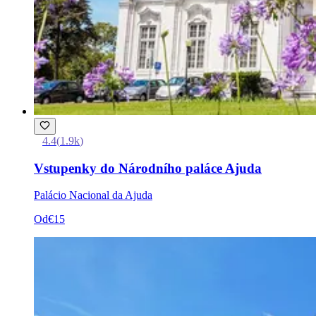
4.4
(
1.9k
)
Vstupenky do Národního paláce Ajuda
Palácio Nacional da Ajuda
Od
€15