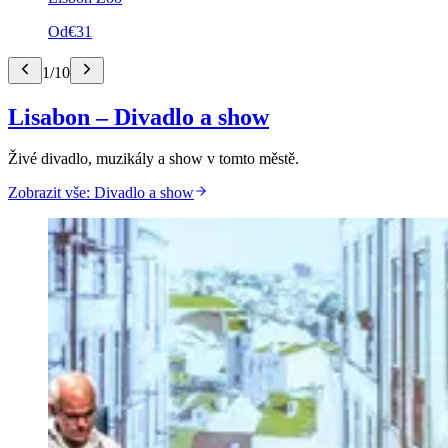
Od
€31
1
/
10
Lisabon – Divadlo a show
Živé divadlo, muzikály a show v tomto městě.
Zobrazit vše: Divadlo a show