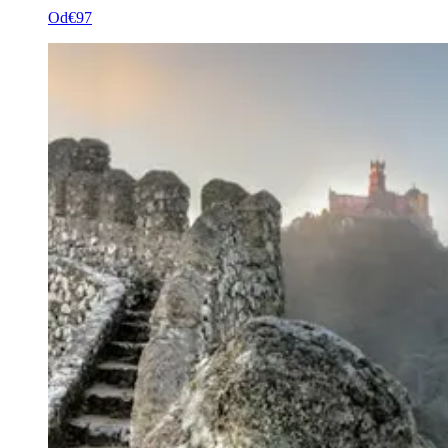
Od
€97