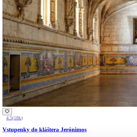
4.5
(
18k
)
Vstupenky do kláštera Jerónimos