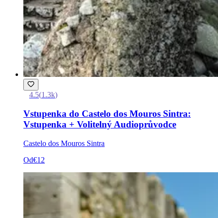
4.5
(
1.3k
)
Vstupenka do Castelo dos Mouros Sintra:
Vstupenka + Volitelný Audioprůvodce
Castelo dos Mouros Sintra
Od
€12