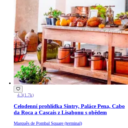
4.3
(
1.7k
)
Celodenní prohlídka Sintry, Paláce Pena, Cabo
da Roca a Cascais z Lisabonu s obědem
Marquês de Pombal Square (terminal)