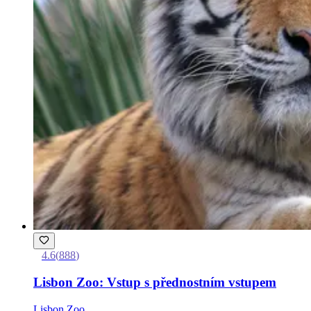
4.6
(
888
)
Lisbon Zoo: Vstup s přednostním vstupem
Lisbon Zoo