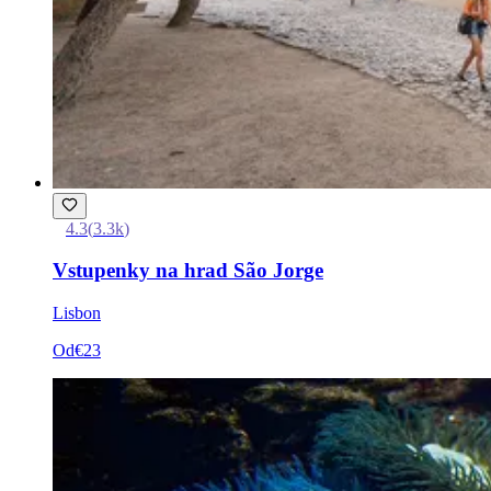
4.3
(
3.3k
)
Vstupenky na hrad São Jorge
Lisbon
Od
€23