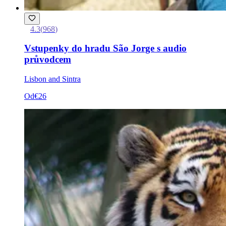
4.3
(
968
)
Vstupenky do hradu São Jorge s audio
průvodcem
Lisbon and Sintra
Od
€26