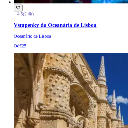
4.5
(
2.4k
)
Vstupenky do Oceanária de Lisboa
Oceanário de Lisboa
Od
€25