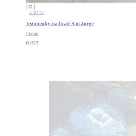
4.3
(
3.3k
)
Vstupenky na hrad São Jorge
Lisbon
Od
€23