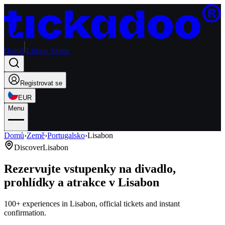
Domů
Lisbon Sintra
Registrovat se
EUR
Menu
Domů
›
Země
›
Portugalsko
›
Lisabon
Discover
Lisabon
Rezervujte vstupenky na divadlo,
prohlídky a atrakce v Lisabon
100+ experiences in Lisabon, official tickets and instant
confirmation.