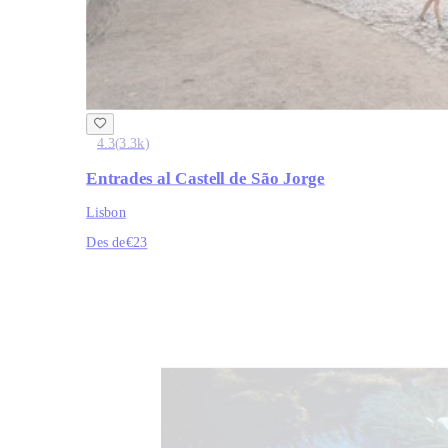
4.3
(
3.3k
)
Entrades al Castell de São Jorge
Lisbon
Des de
€23