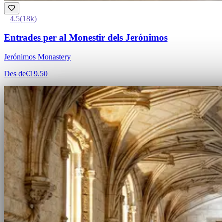
4.5
(
18k
)
Entrades per al Monestir dels Jerónimos
Jerónimos Monastery
Des de
€19.50