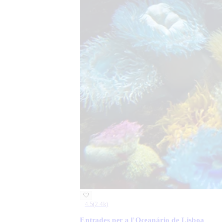
4.5
(
2.4k
)
Entrades per a l'Oceanário de Lisboa