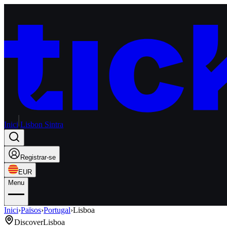
Inici
Lisbon Sintra
Registrar-se
EUR
Menu
Inici
›
Països
›
Portugal
›
Lisboa
Discover
Lisboa