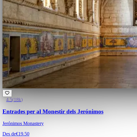
4.5
(
18k
)
Entrades per al Monestir dels Jerónimos
Jerónimos Monastery
Des de
€19.50