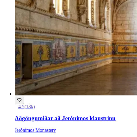
4.5
(
18k
)
Aðgöngumiðar að Jerónimos klaustrinu
Jerónimos Monastery