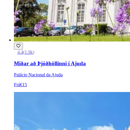
4.4
(
1.9k
)
Miðar að Þjóðhöllinni í Ajuda
Palácio Nacional da Ajuda
Frá
€15