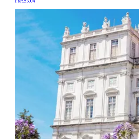
Frá
€53.04