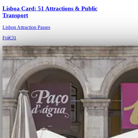
Lisboa Card: 51 Attractions & Public
Transport
Lisbon Attraction Passes
Frá
€31