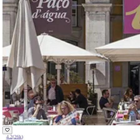
4.2
(
26k
)