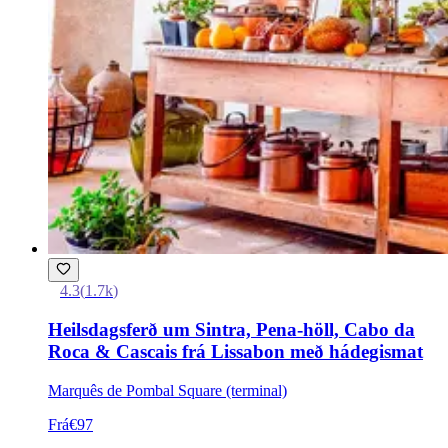
4.3
(
1.7k
)
Heilsdagsferð um Sintra, Pena-höll, Cabo da
Roca & Cascais frá Lissabon með hádegismat
Marquês de Pombal Square (terminal)
Frá
€97