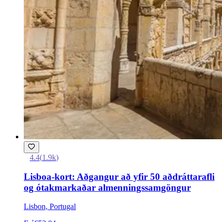
4.4
(
1.9k
)
Lisboa-kort: Aðgangur að yfir 50 aðdráttarafli
og ótakmarkaðar almenningssamgöngur
Lisbon, Portugal