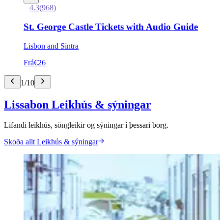
4.3
(
968
)
St. George Castle Tickets with Audio Guide
Lisbon and Sintra
Frá
€26
1
/
10
Lissabon Leikhús & sýningar
Lifandi leikhús, söngleikir og sýningar í þessari borg.
Skoða allt Leikhús & sýningar