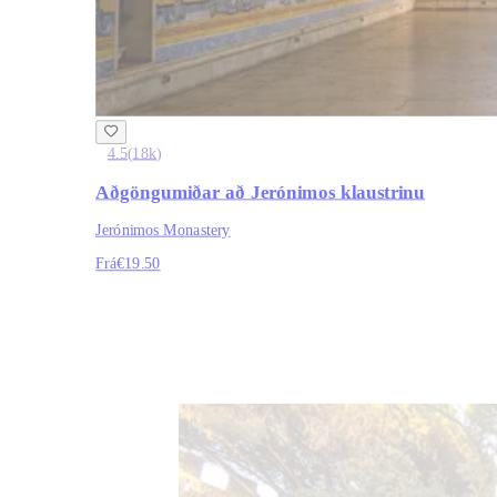
4.5
(
18k
)
Aðgöngumiðar að Jerónimos klaustrinu
Jerónimos Monastery
Frá
€19.50