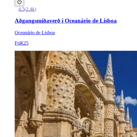
4.5
(
2.4k
)
Aðgangsmiðaverð í Oceanário de Lisboa
Oceanário de Lisboa
Frá
€25