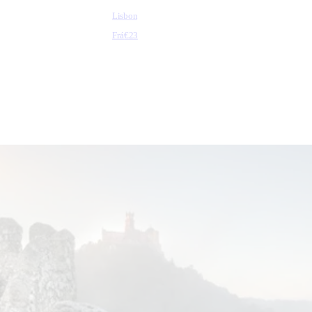
Lisbon
Frá
€23