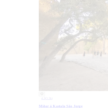
4.3
(
3.3k
)
Miðar á Kastala São Jorge