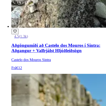
4.5
(
1.3k
)
Aðgöngumiði að Castelo dos Mouros í Sintra:
Aðgangur + Valfrjálst Hljóðleiðsögn
Castelo dos Mouros Sintra
Frá
€12