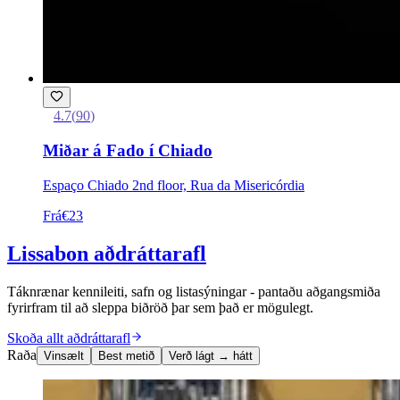
4.7
(
90
)
Miðar á Fado í Chiado
Espaço Chiado 2nd floor, Rua da Misericórdia
Frá
€23
Lissabon aðdráttarafl
Táknrænar kennileiti, safn og listasýningar - pantaðu aðgangsmiða
fyrirfram til að sleppa biðröð þar sem það er mögulegt.
Skoða allt aðdráttarafl
Raða
Vinsælt
Best metið
Verð lágt → hátt