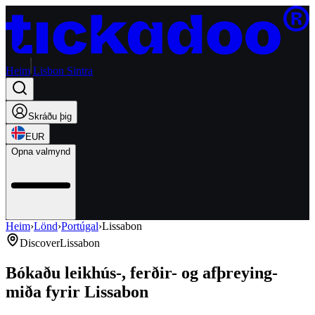
Heim
Lisbon Sintra
Skráðu þig
EUR
Opna valmynd
Heim
›
Lönd
›
Portúgal
›
Lissabon
Discover
Lissabon
Bókaðu leikhús-, ferðir- og afþreying-
miða fyrir Lissabon