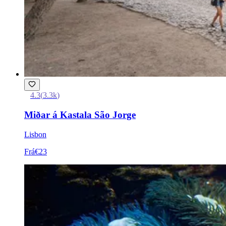
4.3
(
3.3k
)
Miðar á Kastala São Jorge
Lisbon
Frá
€23