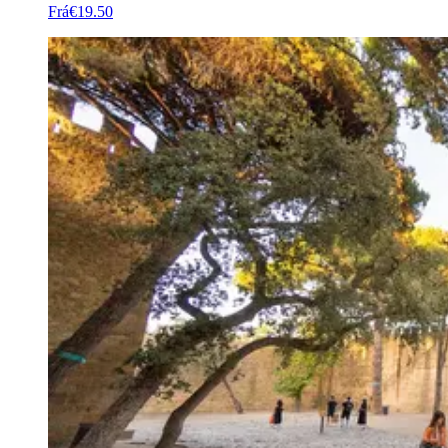
Frá
€19.50