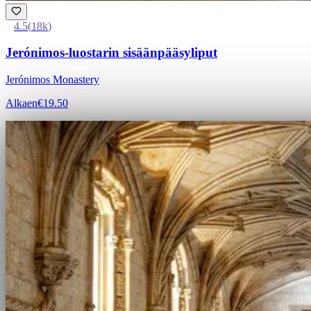
4.5
(
18k
)
Jerónimos-luostarin sisäänpääsyliput
Jerónimos Monastery
Alkaen
€19.50