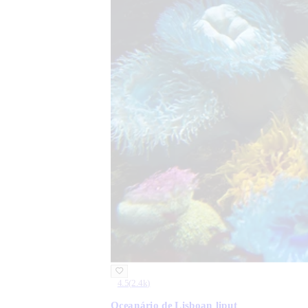
4.5
(
2.4k
)
Oceanário de Lisboan liput