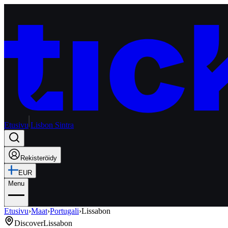
Etusivu
Lisbon Sintra
Rekisteröidy
EUR
Menu
Etusivu
›
Maat
›
Portugali
›
Lissabon
Discover
Lissabon