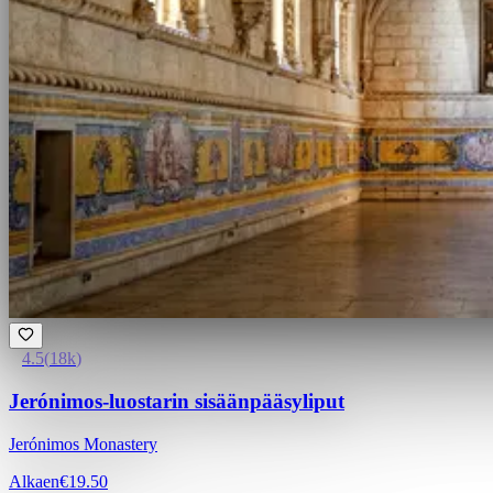
4.5
(
18k
)
Jerónimos-luostarin sisäänpääsyliput
Jerónimos Monastery
Alkaen
€19.50