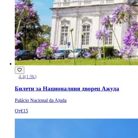
4.4
(
1.9k
)
Билети за Националния дворец Ажуда
Palácio Nacional da Ajuda
От
€15