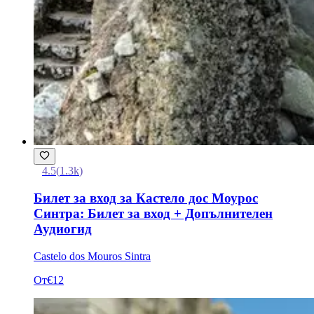
4.5
(
1.3k
)
Билет за вход за Кастело дос Моурос
Синтра: Билет за вход + Допълнителен
Аудиогид
Castelo dos Mouros Sintra
От
€12