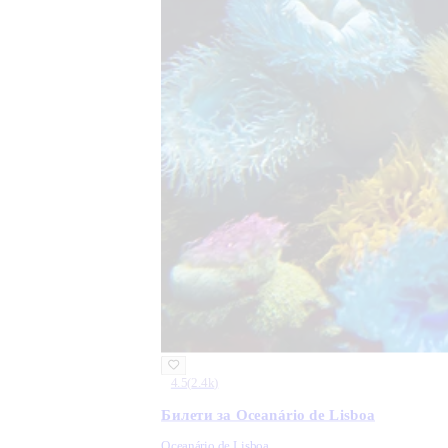
4.5
(
2.4k
)
Билети за Oceanário de Lisboa
Oceanário de Lisboa