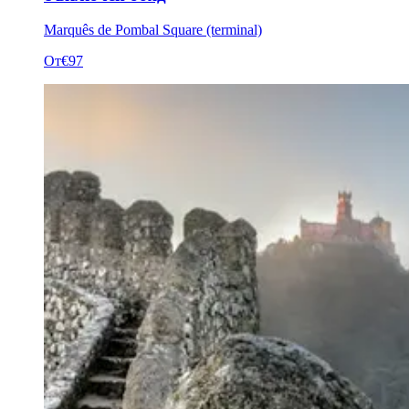
Marquês de Pombal Square (terminal)
От
€97