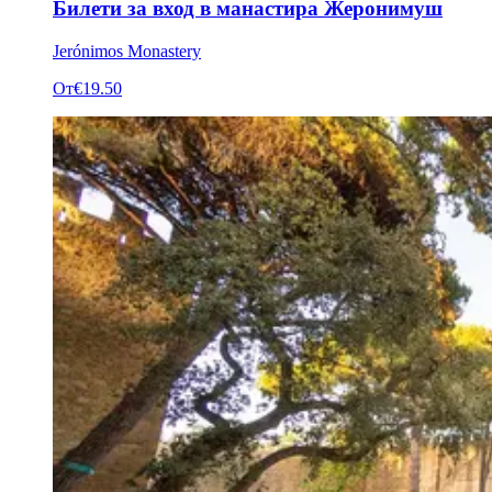
Билети за вход в манастира Жеронимуш
Jerónimos Monastery
От
€19.50