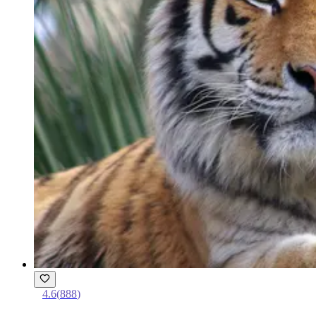
4.6
(
888
)