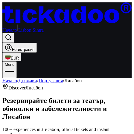
Начало
Lisbon Sintra
Регистрация
EUR
Menu
Начало
›
Държави
›
Португалия
›
Лисабон
Discover
Лисабон
Резервирайте билети за театър,
обиколки и забележителности в
Лисабон
100+ experiences in Лисабон, official tickets and instant