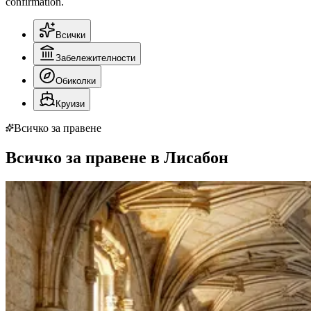
confirmation.
Всички
Забележителности
Обиколки
Круизи
Всичко за правене
Всичко за правене в Лисабон