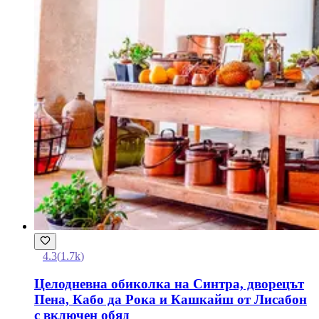
4.3
(
1.7k
)
Целодневна обиколка на Синтра, дворецът
Пена, Кабо да Рока и Кашкайш от Лисабон
с включен обяд