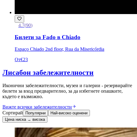
4.7
(
90
)
Билети за Fado в Chiado
Espaço Chiado 2nd floor, Rua da Misericórdia
От
€23
Лисабон забележителности
Иконични забележителности, музеи и галерии - резервирайте
билети за вход предварително, за да избегнете опашките,
където е възможно.
Вижте всички забележителности
Сортирай
Популярни
Най-високо оценени
Цена ниска → висока