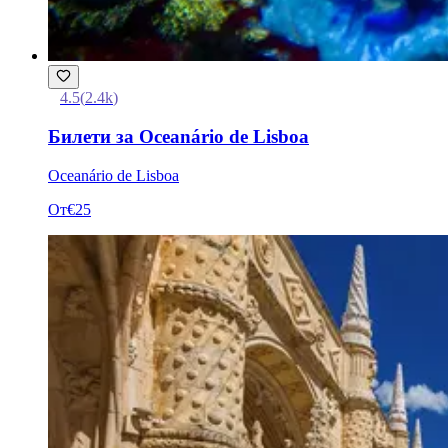
4.5
(
2.4k
)
Билети за Oceanário de Lisboa
Oceanário de Lisboa
От
€25