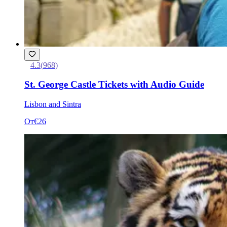
4.3
(
968
)
St. George Castle Tickets with Audio Guide
Lisbon and Sintra
От
€26