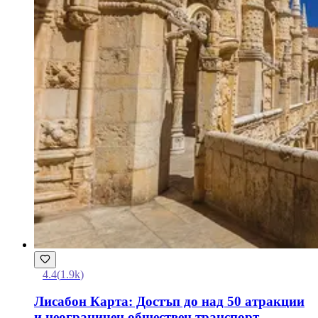
4.4
(
1.9k
)
Лисабон Карта: Достъп до над 50 атракции
и неограничен обществен транспорт