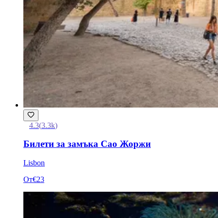
4.3
(
3.3k
)
Билети за замъка Сао Жоржи
Lisbon
От
€23