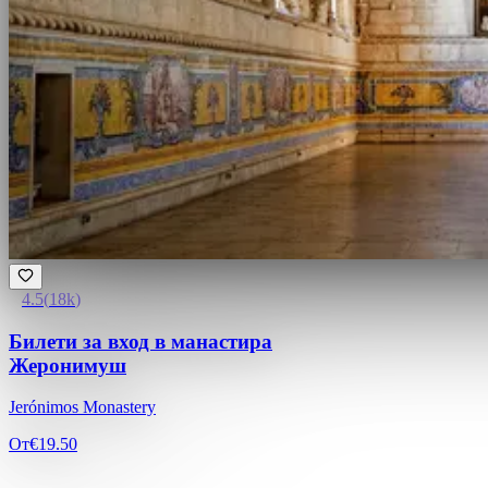
4.5
(
18k
)
Билети за вход в манастира
Жеронимуш
Jerónimos Monastery
От
€19.50