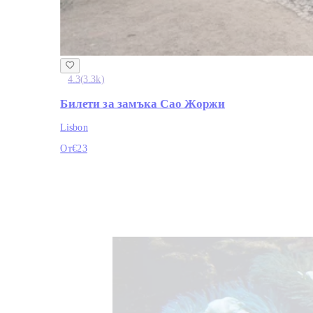
4.3
(
3.3k
)
Билети за замъка Сао Жоржи
Lisbon
От
€23