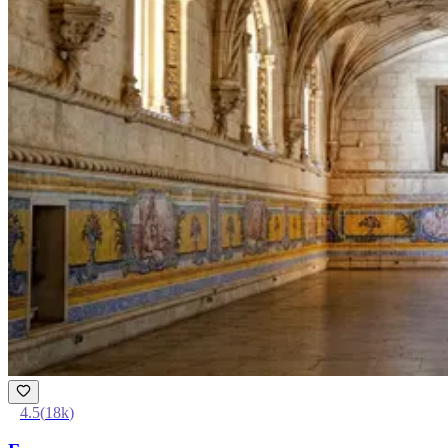
4.5
(
18k
)