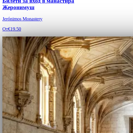
Билети за вход в манастира
Жеронимуш
Jerónimos Monastery
От
€19.50