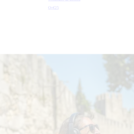
От
€25