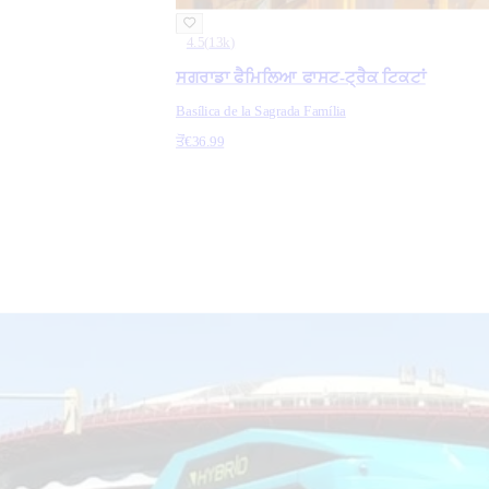
4.5
(
13k
)
ਸਗਰਾਡਾ ਫੈਮਿਲਿਆ ਫਾਸਟ-ਟ੍ਰੈਕ ਟਿਕਟਾਂ
Basílica de la Sagrada Família
ਤੋਂ
€36.99