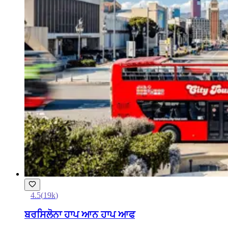
4.5
(
19k
)
ਬਰਸਿਲੋਨਾ ਹਾਪ ਆਨ ਹਾਪ ਆਫ