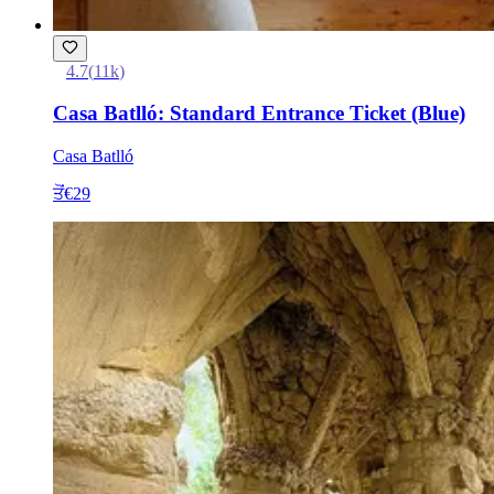
4.7
(
11k
)
Casa Batlló: Standard Entrance Ticket (Blue)
Casa Batlló
ਤੋਂ
€29