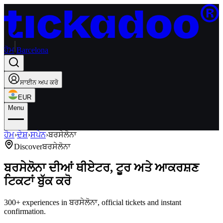
ਹੋਮ
Barcelona
ਸਾਈਨ ਅਪ ਕਰੋ
EUR
Menu
ਹੋਮ
›
ਦੇਸ਼
›
ਸਪੇਨ
›
ਬਰਸੇਲੋਨਾ
Discover
ਬਰਸੇਲੋਨਾ
ਬਰਸੇਲੋਨਾ ਦੀਆਂ ਥੀਏਟਰ, ਟੂਰ ਅਤੇ ਆਕਰਸ਼ਣ
ਟਿਕਟਾਂ ਬੁੱਕ ਕਰੋ
300+ experiences in ਬਰਸੇਲੋਨਾ, official tickets and instant
confirmation.