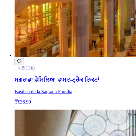
4.5
(
13k
)
ਸਗਰਾਡਾ ਫੈਮਿਲਿਆ ਫਾਸਟ-ਟ੍ਰੈਕ ਟਿਕਟਾਂ
Basílica de la Sagrada Família
ਤੋਂ
€36.99