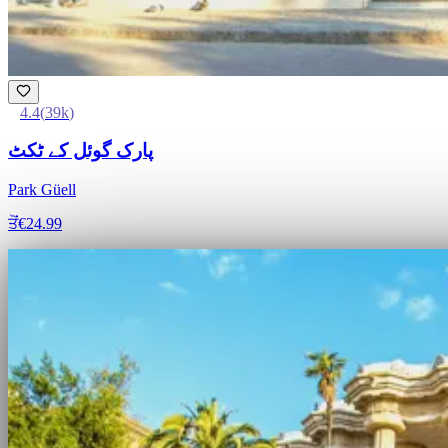
4.4
(
39k
)
پارک گوئل کے ٹکٹ
Park Güell
ਤੋਂ
€24.99