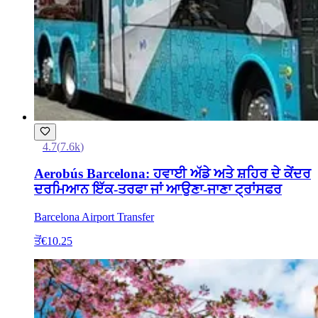
4.7
(
7.6k
)
Aerobús Barcelona: ਹਵਾਈ ਅੱਡੇ ਅਤੇ ਸ਼ਹਿਰ ਦੇ ਕੇਂਦਰ
ਦਰਮਿਆਨ ਇੱਕ-ਤਰਫਾ ਜਾਂ ਆਉਣਾ-ਜਾਣਾ ਟ੍ਰਾਂਸਫਰ
Barcelona Airport Transfer
ਤੋਂ
€10.25