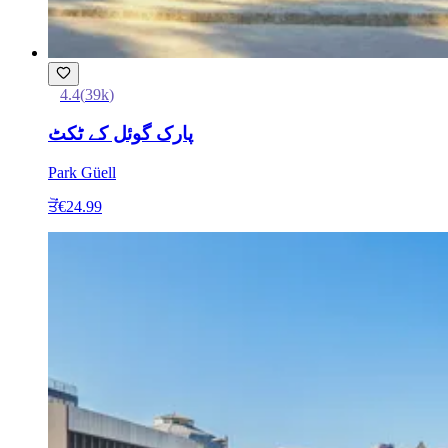
4.4
(
39k
)
پارک گوئل کے ٹکٹ
Park Güell
ਤੋਂ
€24.99