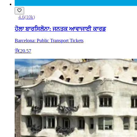
4.6
(
10k
)
ਹੋਲਾ ਬਾਰਸਿਲੋਨਾ: ਜਨਤਕ ਆਵਾਜਾਈ ਕਾਰਡ
Barcelona: Public Transport Tickets
ਤੋਂ
€20.57