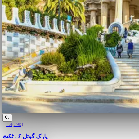
4.4
(
39k
)
پارک گوئل کے ٹکٹ