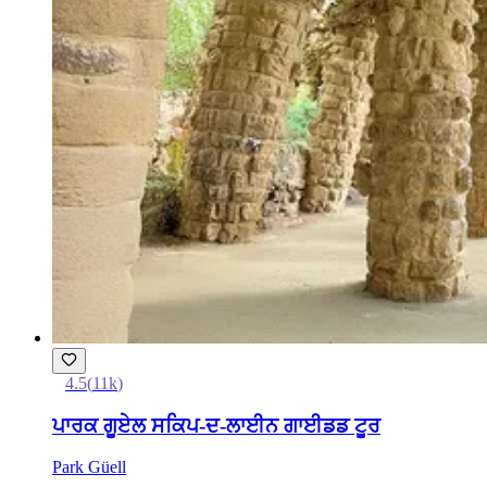
4.5
(
11k
)
ਪਾਰਕ ਗੂਏਲ ਸਕਿਪ-ਦ-ਲਾਈਨ ਗਾਈਡਡ ਟੂਰ
Park Güell