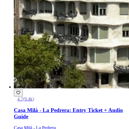
4.7
(
9.4k
)
Casa Milà - La Pedrera: Entry Ticket + Audio
Guide
Casa Milà - La Pedrera