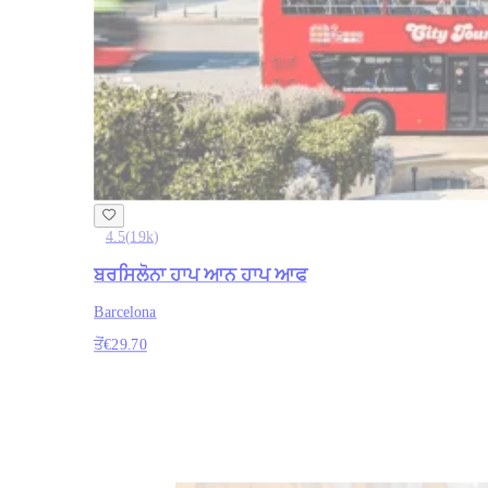
4.5
(
19k
)
ਬਰਸਿਲੋਨਾ ਹਾਪ ਆਨ ਹਾਪ ਆਫ
Barcelona
ਤੋਂ
€29.70