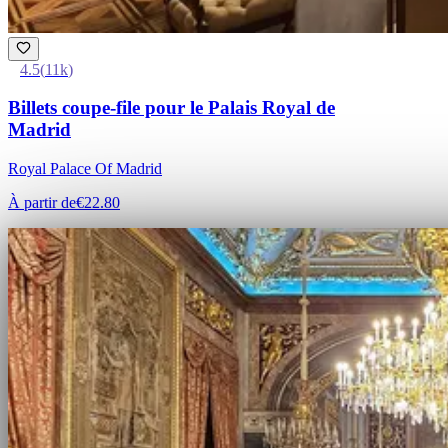
4.5
(
11k
)
Billets coupe-file pour le Palais Royal de
Madrid
Royal Palace Of Madrid
À partir de
€22.80