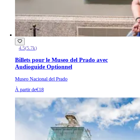
4.5
(
5.7k
)
Billets pour le Museo del Prado avec
Audioguide Optionnel
Museo Nacional del Prado
À partir de
€18