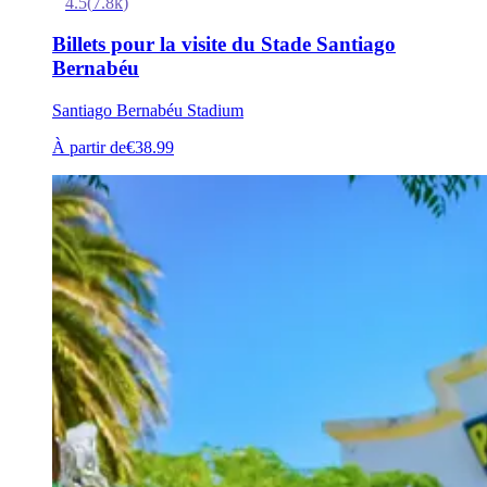
4.5
(
7.8k
)
Billets pour la visite du Stade Santiago
Bernabéu
Santiago Bernabéu Stadium
À partir de
€38.99