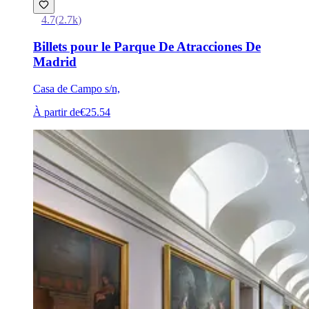
4.7
(
2.7k
)
Billets pour le Parque De Atracciones De
Madrid
Casa de Campo s/n,
À partir de
€25.54