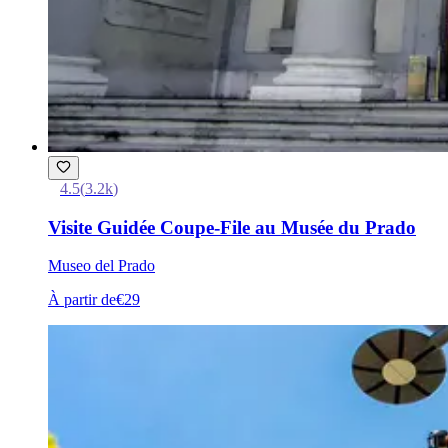
4.5
(
3.2k
)
Visite Guidée Coupe-File au Musée du Prado
Museo del Prado
À partir de
€29