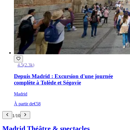
4.5
(
2.3k
)
Depuis Madrid : Excursion d'une journée
complète à Tolède et Ségovie
Madrid
À partir de
€58
1
/
10
Madrid Théâtre & spectacles