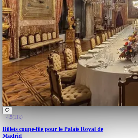
4.5
(
11k
)
Billets coupe-file pour le Palais Royal de
Madrid