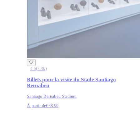
4.5
(
7.8k
)
Billets pour la visite du Stade Santiago
Bernabéu
Santiago Bernabéu Stadium
À partir de
€38.99