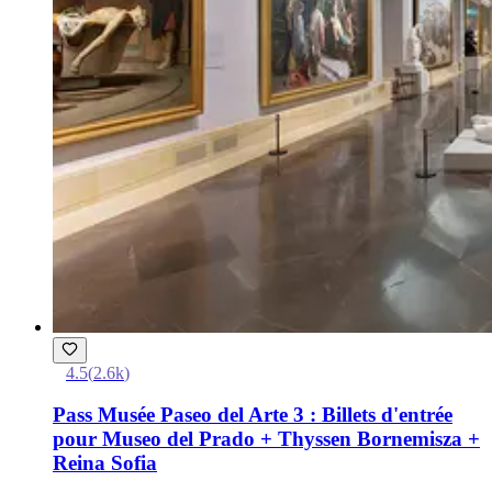
4.5
(
2.6k
)
Pass Musée Paseo del Arte 3 : Billets d'entrée
pour Museo del Prado + Thyssen Bornemisza +
Reina Sofia