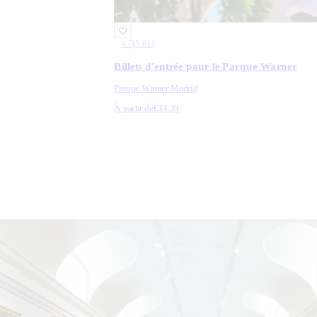
4.7
(
5.8k
)
Billets d'entrée pour le Parque Warner
Parque Warner Madrid
À partir de
€34.39