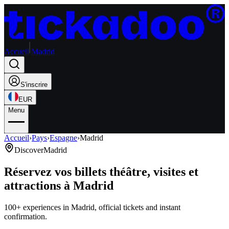
Accueil
Madrid
S'inscrire
EUR
Menu
Accueil
›
Pays
›
Espagne
›
Madrid
Discover
Madrid
Réservez vos billets théâtre, visites et
attractions à Madrid
100+ experiences in Madrid, official tickets and instant
confirmation.