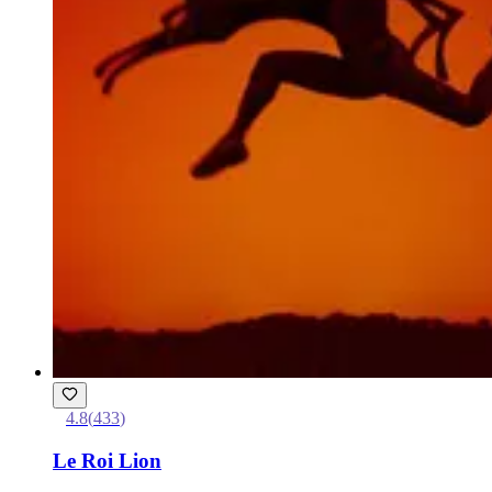
4.8
(
433
)
Le Roi Lion