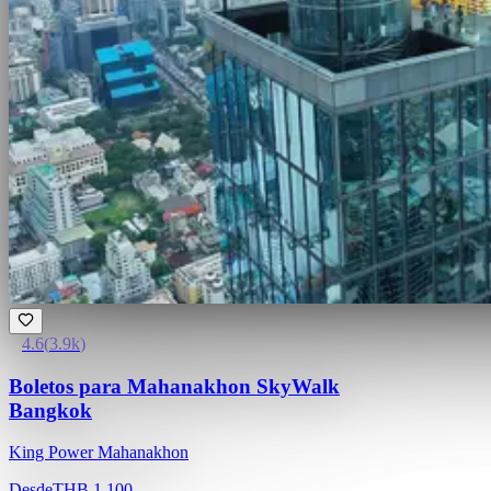
4.6
(
3.9k
)
Boletos para Mahanakhon SkyWalk
Bangkok
King Power Mahanakhon
Desde
THB 1,100