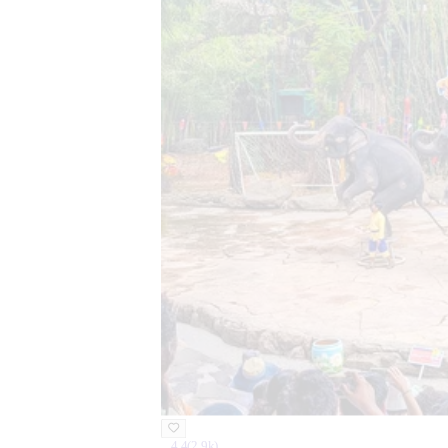
4.4
(
2.9k
)