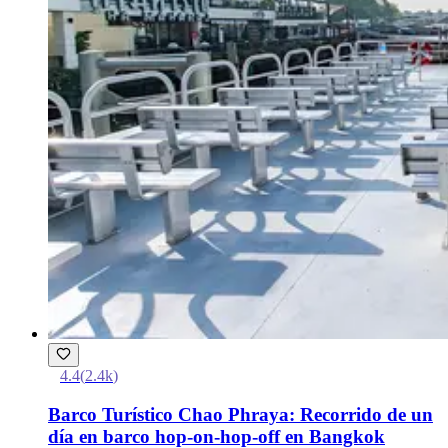
4.4
(
2.4k
)
Barco Turístico Chao Phraya: Recorrido de un
día en barco hop-on-hop-off en Bangkok