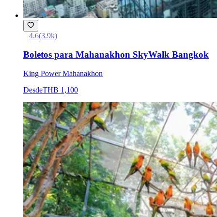
4.6
(
3.9k
)
Boletos para Mahanakhon SkyWalk Bangkok
King Power Mahanakhon
Desde
THB 1,100