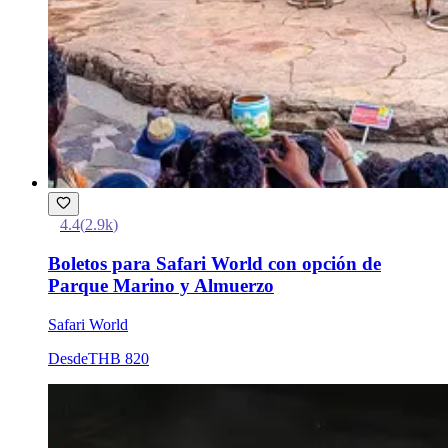
4.4
(
2.9k
)
Boletos para Safari World con opción de
Parque Marino y Almuerzo
Safari World
Desde
THB 820