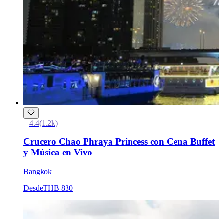
4.4
(
1.2k
)
Crucero Chao Phraya Princess con Cena Buffet
y Música en Vivo
Bangkok
Desde
THB 830