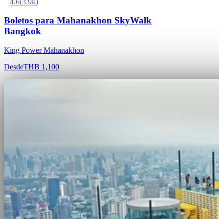
4.6
(
3.9k
)
Boletos para Mahanakhon SkyWalk
Bangkok
King Power Mahanakhon
Desde
THB 1,100