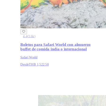
4.4
(
3.6k
)
Boletos para Safari World con almuerzo
buffet de comida india o internacional
Safari World
Desde
THB 1,522.50