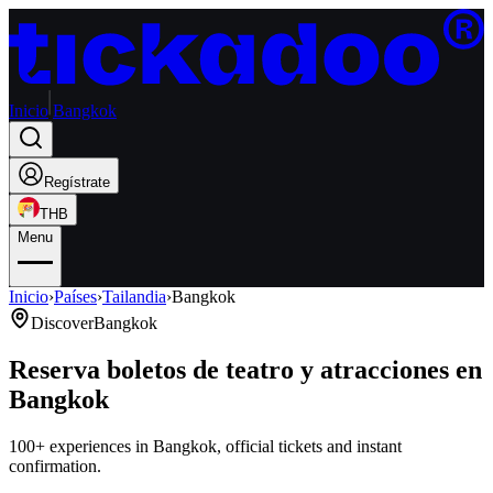
Inicio
Bangkok
Regístrate
THB
Menu
Inicio
›
Países
›
Tailandia
›
Bangkok
Discover
Bangkok
Reserva boletos de teatro y atracciones en
Bangkok
100+ experiences in Bangkok, official tickets and instant
confirmation.