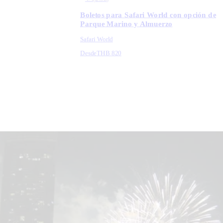
Boletos para Safari World con opción de
Parque Marino y Almuerzo
Safari World
Desde
THB 820