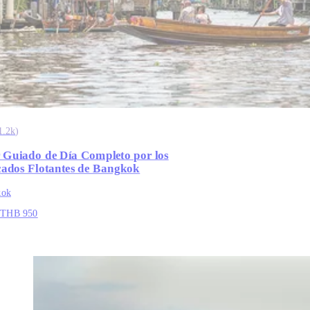
1.2k
)
 Guiado de Día Completo por los
ados Flotantes de Bangkok
kok
THB 950