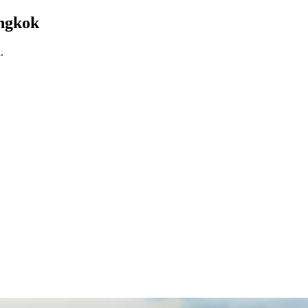
angkok
.