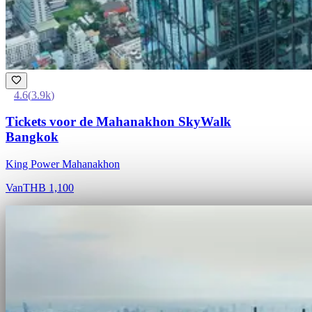
4.6
(
3.9k
)
Tickets voor de Mahanakhon SkyWalk
Bangkok
King Power Mahanakhon
Van
THB 1,100