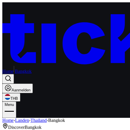
Home
Bangkok
Aanmelden
THB
Menu
Home
›
Landen
›
Thailand
›
Bangkok
Discover
Bangkok