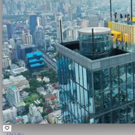
4.6
(
3.9k
)