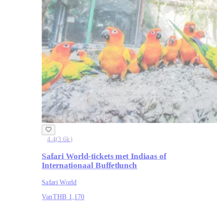
4.4
(
3.6k
)
Safari World-tickets met Indiaas of
Internationaal Buffetlunch
Safari World
Van
THB 1,170