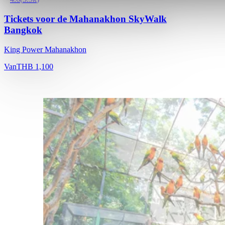
Tickets voor de Mahanakhon SkyWalk
Bangkok
King Power Mahanakhon
Van
THB 1,100