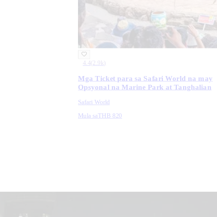
4.4
(
2.9k
)
Mga Ticket para sa Safari World na may
Opsyonal na Marine Park at Tanghalian
Safari World
Mula sa
THB 820