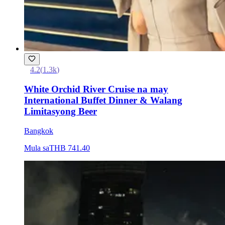
4.2
(
1.3k
)
White Orchid River Cruise na may
International Buffet Dinner & Walang
Limitasyong Beer
Bangkok
Mula sa
THB 741.40