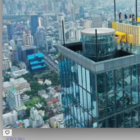
4.6
(
3.9k
)