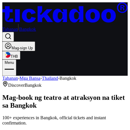
Tahanan
Bangkok
Mag-sign Up
THB
Menu
Tahanan
›
Mga Bansa
›
Thailand
›
Bangkok
Discover
Bangkok
Mag-book ng teatro at atraksyon na tiket
sa Bangkok
100+ experiences in Bangkok, official tickets and instant
confirmation.