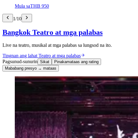
Mula sa
THB 950
1
/
10
Bangkok Teatro at mga palabas
Live na teatro, musikal at mga palabas sa lungsod na ito.
Tingnan ang lahat Teatro at mga palabas
Pagsunud-sunurin
Sikat
Pinakamataas ang rating
Mababang presyo → mataas