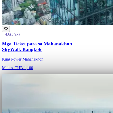
4.6
(
3.9k
)
Mga Ticket para sa Mahanakhon
SkyWalk Bangkok
King Power Mahanakhon
Mula sa
THB 1,100