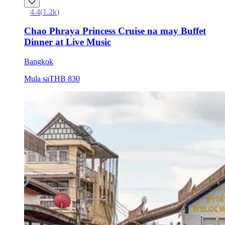
4.4
(
1.2k
)
Chao Phraya Princess Cruise na may Buffet
Dinner at Live Music
Bangkok
Mula sa
THB 830