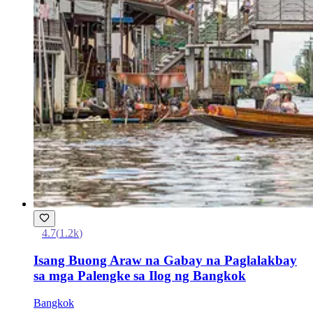
4.7
(
1.2k
)
Isang Buong Araw na Gabay na Paglalakbay
sa mga Palengke sa Ilog ng Bangkok
Bangkok