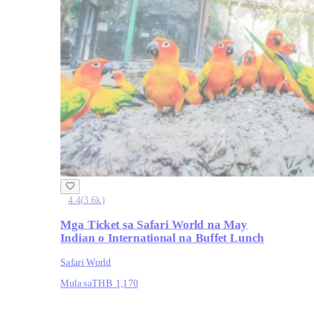
4.4
(
3.6k
)
Mga Ticket sa Safari World na May
Indian o International na Buffet Lunch
Safari World
Mula sa
THB 1,170