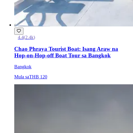
4.4
(
2.4k
)
Chao Phraya Tourist Boat: Isang Araw na
Hop-on-Hop-off Boat Tour sa Bangkok
Bangkok
Mula sa
THB 120