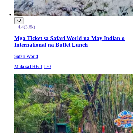
4.4
(
3.6k
)
Mga Ticket sa Safari World na May Indian o
International na Buffet Lunch
Safari World
Mula sa
THB 1,170