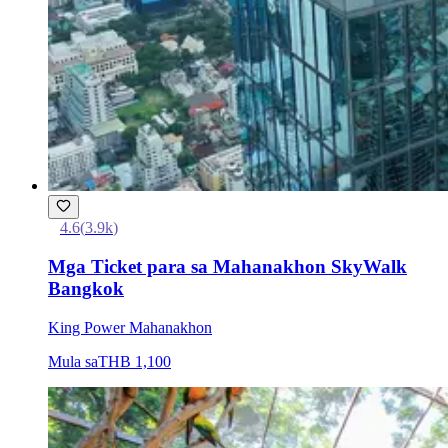
4.6
(
3.9k
)
Mga Ticket para sa Mahanakhon SkyWalk
Bangkok
King Power Mahanakhon
Mula sa
THB 1,100