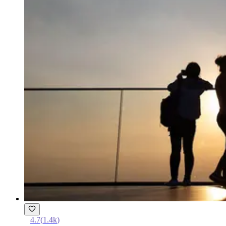
4.7
(
1.4k
)