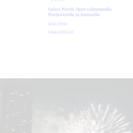
Safari World -liput valinnaisella
Meripuistolla ja lounaalla
Safari World
Alkaen
THB 820