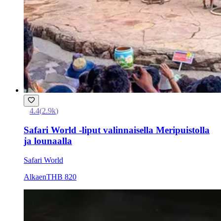
4.4
(
2.9k
)
Safari World -liput valinnaisella Meripuistolla
ja lounaalla
Safari World
Alkaen
THB 820