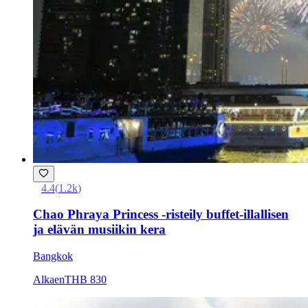
4.4
(
1.2k
)
Chao Phraya Princess -risteily buffet-illallisen
ja elävän musiikin kera
Bangkok
Alkaen
THB 830