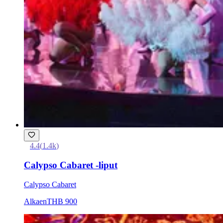
4.4
(
1.4k
)
Calypso Cabaret -liput
Calypso Cabaret
Alkaen
THB 900