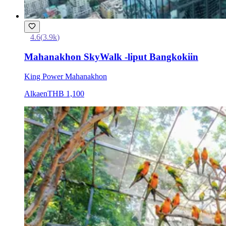
4.6
(
3.9k
)
Mahanakhon SkyWalk -liput Bangkokiin
King Power Mahanakhon
Alkaen
THB 1,100