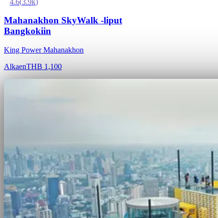
4.6
(
3.9k
)
Mahanakhon SkyWalk -liput
Bangkokiin
King Power Mahanakhon
Alkaen
THB 1,100