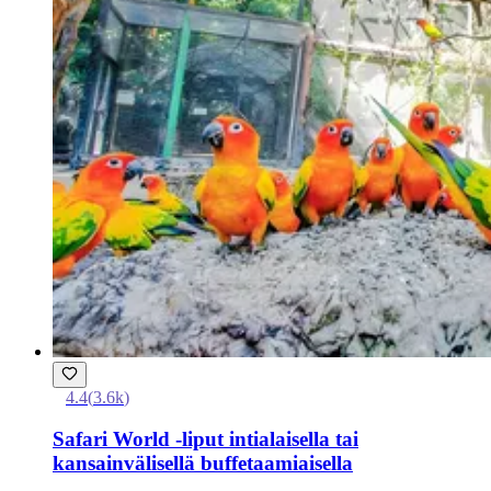
4.4
(
3.6k
)
Safari World -liput intialaisella tai
kansainvälisellä buffetaamiaisella