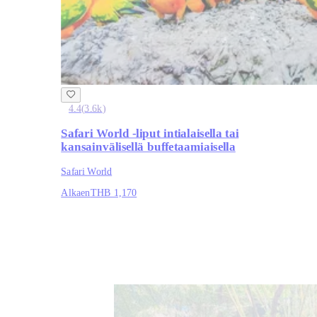
4.4
(
3.6k
)
Safari World -liput intialaisella tai
kansainvälisellä buffetaamiaisella
Safari World
Alkaen
THB 1,170