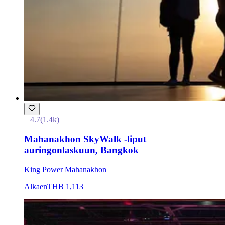
4.7
(
1.4k
)
Mahanakhon SkyWalk -liput
auringonlaskuun, Bangkok
King Power Mahanakhon
Alkaen
THB 1,113