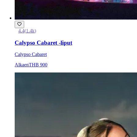
4.4
(
1.4k
)
Calypso Cabaret -liput
Calypso Cabaret
Alkaen
THB 900