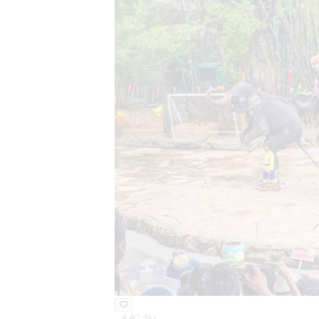
4.4
(
2.9k
)