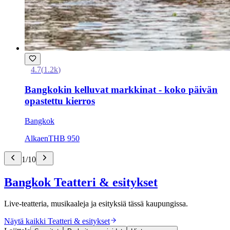
4.7
(
1.2k
)
Bangkokin kelluvat markkinat - koko päivän
opastettu kierros
Bangkok
Alkaen
THB 950
1
/
10
Bangkok Teatteri & esitykset
Live-teatteria, musikaaleja ja esityksiä tässä kaupungissa.
Näytä kaikki Teatteri & esitykset