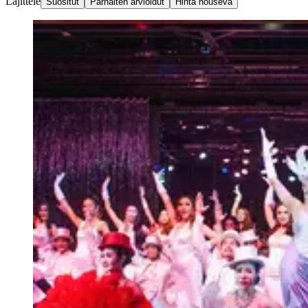
Lajittele
Suositut
Parhaiten arvioidut
Hinta nouseva