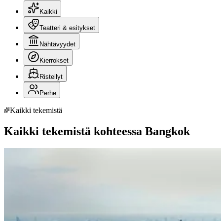
Kaikki
Teatteri & esitykset
Nähtävyydet
Kierrokset
Risteilyt
Perhe
Kaikki tekemistä
Kaikki tekemistä kohteessa Bangkok