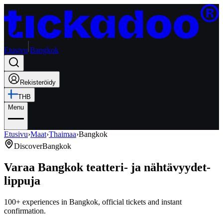
Etusivu
Bangkok
Rekisteröidy
THB
Menu
Etusivu
›
Maat
›
Thaimaa
›
Bangkok
Discover
Bangkok
Varaa Bangkok teatteri- ja nähtävyydet-
lippuja
100+ experiences in Bangkok, official tickets and instant
confirmation.