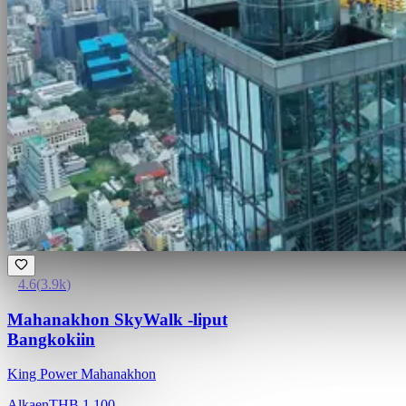
4.6
(
3.9k
)
Mahanakhon SkyWalk -liput
Bangkokiin
King Power Mahanakhon
Alkaen
THB 1,100