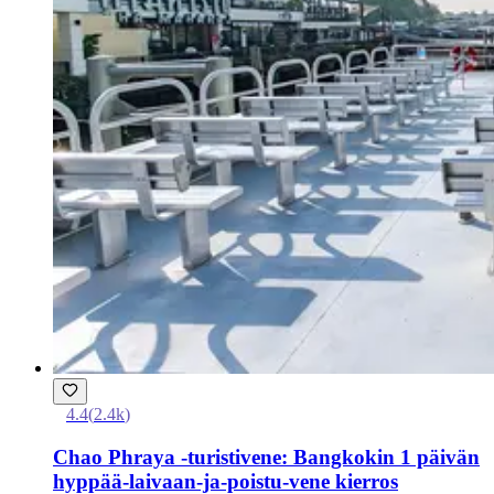
4.4
(
2.4k
)
Chao Phraya -turistivene: Bangkokin 1 päivän
hyppää-laivaan-ja-poistu-vene kierros