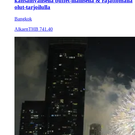
kansainvälisellä buffet-illallisella & rajattomalla
olut-tarjoilulla
Bangkok
Alkaen
THB 741.40