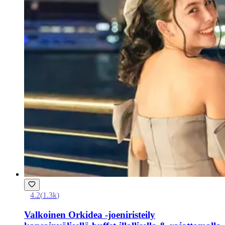
4.2
(
1.3k
)
Valkoinen Orkidea -joeniristeily