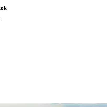
kok
.