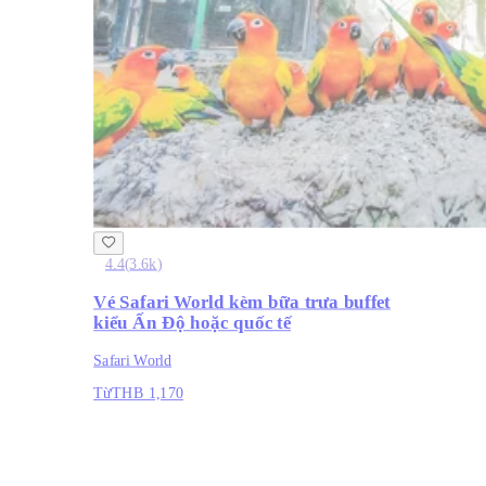
4.4
(
3.6k
)
Vé Safari World kèm bữa trưa buffet
kiểu Ấn Độ hoặc quốc tế
Safari World
Từ
THB 1,170