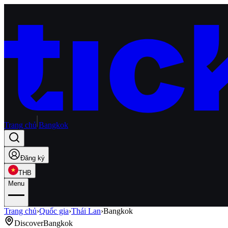
Trang chủ
Bangkok
Đăng ký
THB
Menu
Trang chủ
›
Quốc gia
›
Thái Lan
›
Bangkok
Discover
Bangkok