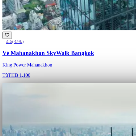
4.6
(
3.9k
)
Vé Mahanakhon SkyWalk Bangkok
King Power Mahanakhon
Từ
THB 1,100