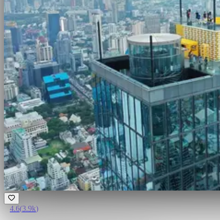
4.6
(
3.9k
)