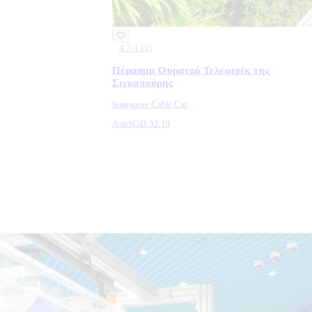
4.7
(
4.1k
)
Πέρασμα Ουρανού Τελεφερίκ της
Σιγκαπούρης
Singapore Cable Car
Από
SGD 32.19