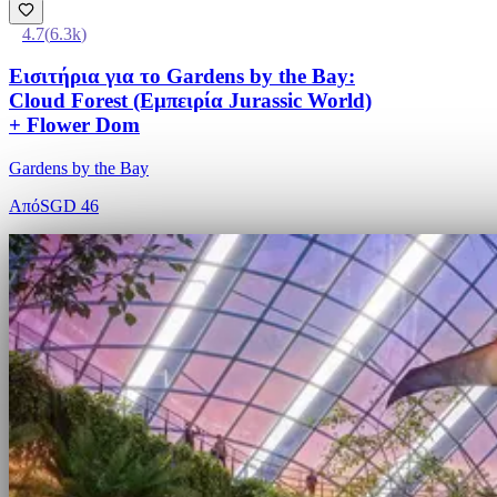
4.7
(
6.3k
)
Εισιτήρια για το Gardens by the Bay:
Cloud Forest (Εμπειρία Jurassic World)
+ Flower Dom
Gardens by the Bay
Από
SGD 46