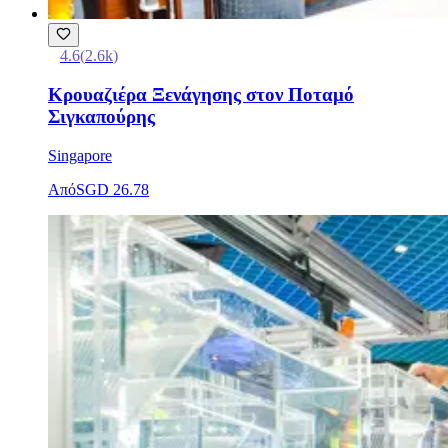
4.6
(
2.6k
)
Κρουαζιέρα Ξενάγησης στον Ποταμό
Σιγκαπούρης
Singapore
Από
SGD 26.78