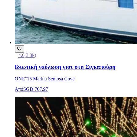
4.6
(
3.3k
)
Ιδιωτική ναύλωση γιοτ στη Σιγκαπούρη
ONE°15 Marina Sentosa Cove
Από
SGD 767.97