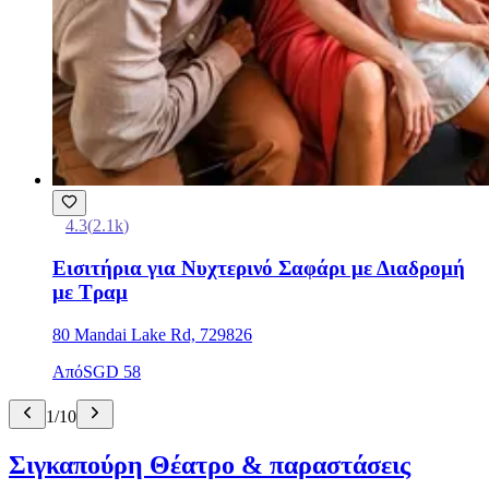
4.3
(
2.1k
)
Εισιτήρια για Νυχτερινό Σαφάρι με Διαδρομή
με Τραμ
80 Mandai Lake Rd, 729826
Από
SGD 58
1
/
10
Σιγκαπούρη Θέατρο & παραστάσεις