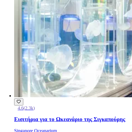
4.6
(
2.3k
)
Εισιτήρια για το Ωκεανάριο της Σιγκαπούρης
Singapore Oceanarium