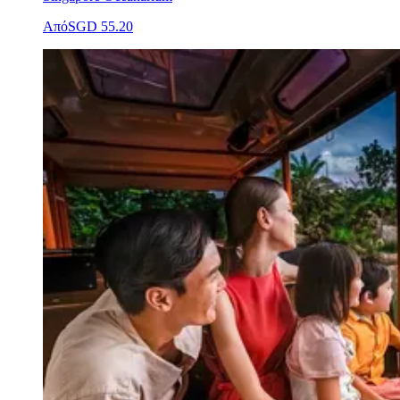
Από
SGD 55.20