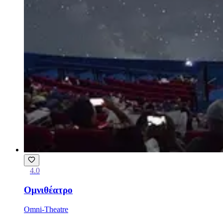
4.0
Ομνιθέατρο
Omni-Theatre