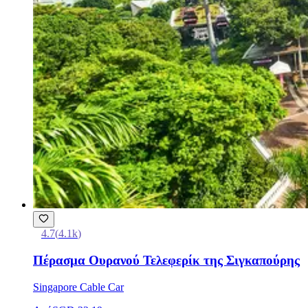
4.7
(
4.1k
)
Πέρασμα Ουρανού Τελεφερίκ της Σιγκαπούρης
Singapore Cable Car