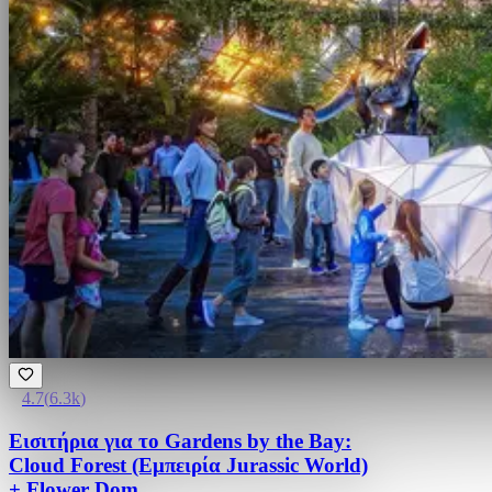
4.7
(
6.3k
)
Εισιτήρια για το Gardens by the Bay:
Cloud Forest (Εμπειρία Jurassic World)
+ Flower Dom