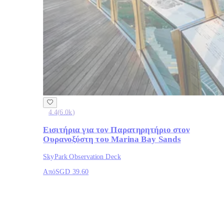
4.4
(
6.0k
)
Εισιτήρια για τον Παρατηρητήριο στον
Ουρανοξύστη του Marina Bay Sands
SkyPark Observation Deck
Από
SGD 39.60