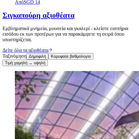
Από
SGD 14
Σιγκαπούρη αξιοθέατα
Εμβληματικά μνημεία, μουσεία και γκαλερί - κλείστε εισιτήρια
εισόδου εκ των προτέρων για να παρακάμψετε τη σειρά όπου
υποστηρίζεται.
Δείτε όλα τα αξιοθέατα
Ταξινόμηση
Δημοφιλή
Κορυφαία βαθμολογία
Τιμή χαμηλή → υψηλή