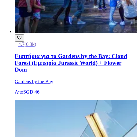
4.7
(
6.3k
)
Εισιτήρια για το Gardens by the Bay: Cloud
Forest (Εμπειρία Jurassic World) + Flower
Dom
Gardens by the Bay
Από
SGD 46