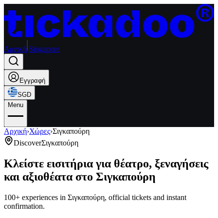
Αρχική
Singapore
Εγγραφή
SGD
Menu
Αρχική
›
Χώρες
›
Σιγκαπούρη
Discover
Σιγκαπούρη
Κλείστε εισιτήρια για θέατρο, ξεναγήσεις
και αξιοθέατα στο Σιγκαπούρη
100+ experiences in Σιγκαπούρη, official tickets and instant
confirmation.