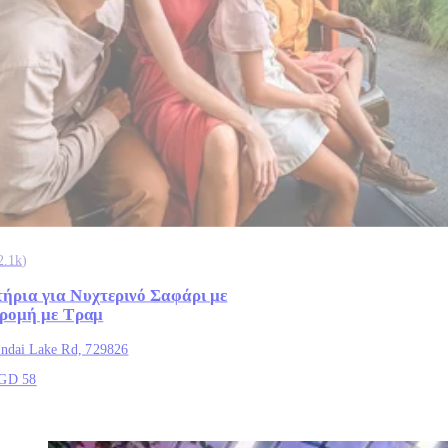
2.1k
)
τήρια για Νυχτερινό Σαφάρι με
ρομή με Τραμ
ndai Lake Rd, 729826
GD 58