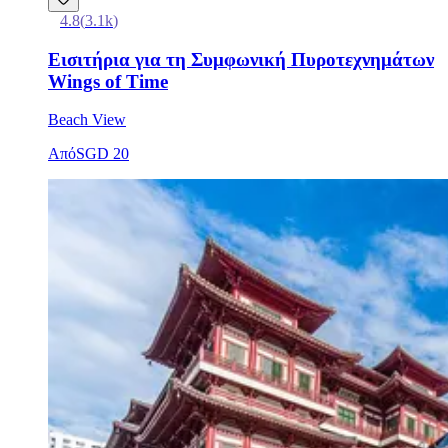
4.8
(
3.1k
)
Εισιτήρια για τη Συμφωνική Πυροτεχνημάτων
Wings of Time
Beach View
Από
SGD 20