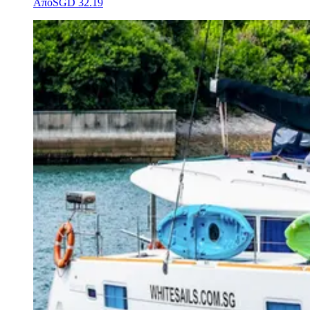
Από
SGD 32.19