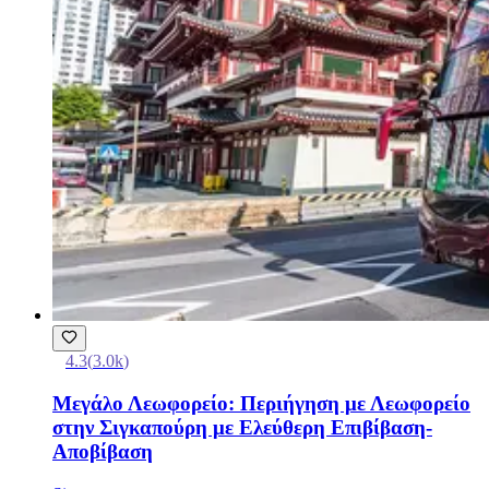
4.3
(
3.0k
)
Μεγάλο Λεωφορείο: Περιήγηση με Λεωφορείο
στην Σιγκαπούρη με Ελεύθερη Επιβίβαση-
Αποβίβαση