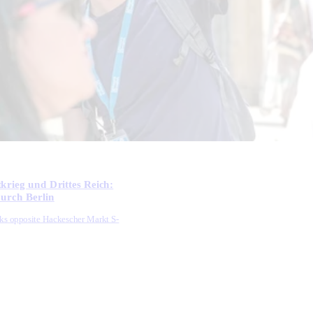
krieg und Drittes Reich:
urch Berlin
ks opposite Hackescher Markt S-