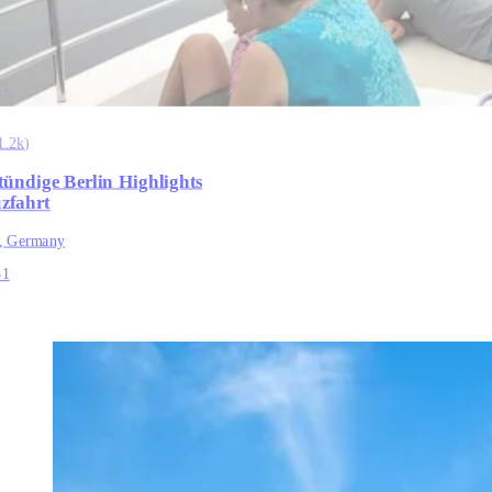
1.2k
)
stündige Berlin Highlights
zfahrt
n, Germany
31