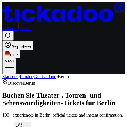
Startseite
Berlin
Registrieren
EUR
Menu
Startseite
›
Länder
›
Deutschland
›
Berlin
Discover
Berlin
Buchen Sie Theater-, Touren- und
Sehenswürdigkeiten-Tickets für Berlin
100+ experiences in Berlin, official tickets and instant confirmation.