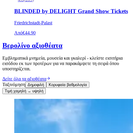
BLINDED by DELIGHT Grand Show Tickets
Friedrichstadt-Palast
Από
€44.90
Βερολίνο αξιοθέατα
Εμβληματικά μνημεία, μουσεία και γκαλερί - κλείστε εισιτήρια
εισόδου εκ των προτέρων για να παρακάμψετε τη σειρά όπου
υποστηρίζεται.
Δείτε όλα τα αξιοθέατα
Ταξινόμηση
Δημοφιλή
Κορυφαία βαθμολογία
Τιμή χαμηλή → υψηλή