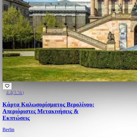
4.4
(
3.5k
)
Κάρτα Καλωσορίσματος Βερολίνου:
Απεριόριστες Μετακινήσεις &
Εκπτώσεις
Berlin