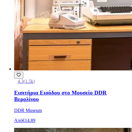
4.3
(
1.5k
)
Εισιτήρια Εισόδου στο Μουσείο DDR
Βερολίνου
DDR Museum
Από
€14.89