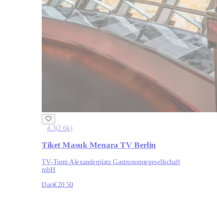
4.3
(
2.6k
)
Tiket Masuk Menara TV Berlin
TV-Turm Alexanderplatz Gastro­nomie­gesell­schaft
mbH
Dari
€20.50