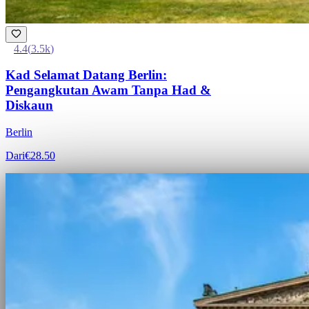
4.4
(
3.5k
)
Kad Selamat Datang Berlin:
Pengangkutan Awam Tanpa Had &
Diskaun
Berlin
Dari
€28.50