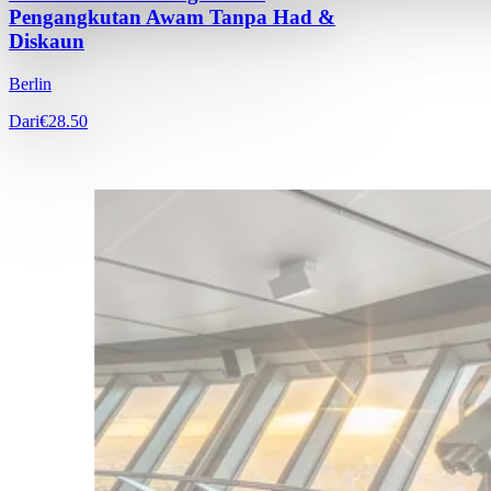
Pengangkutan Awam Tanpa Had &
Diskaun
Berlin
Dari
€28.50