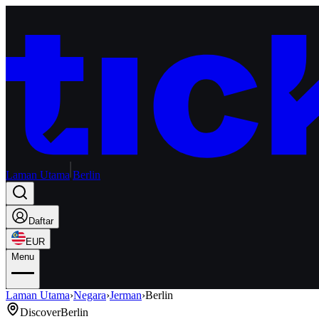
Laman Utama
Berlin
Daftar
EUR
Menu
Laman Utama
›
Negara
›
Jerman
›
Berlin
Discover
Berlin