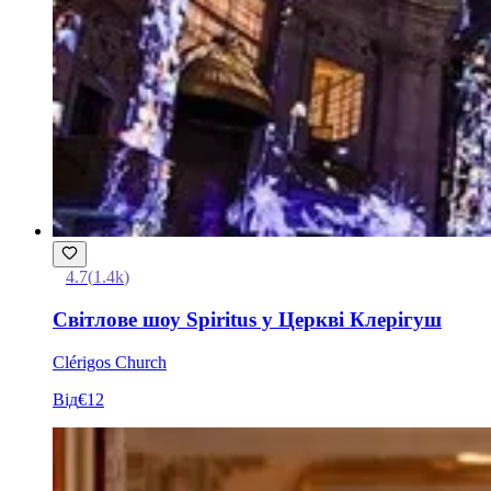
4.7
(
1.4k
)
Світлове шоу Spiritus у Церкві Клерігуш
Clérigos Church
Від
€12