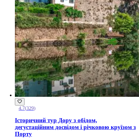
4.7
(
329
)
Історичний тур Дору з обідом,
дегустаційним досвідом і річковою круїзом з
Порту