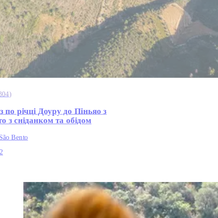
304
)
з по річці Доуру до Піньяо з
о з сніданком та обідом
 São Bento
2