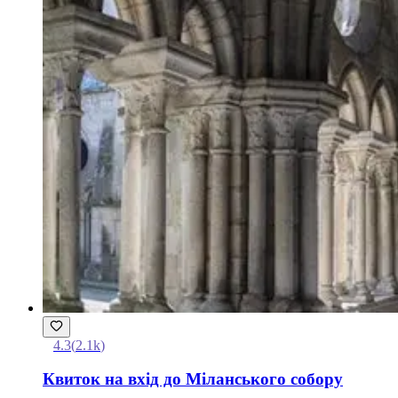
4.3
(
2.1k
)
Квиток на вхід до Міланського собору