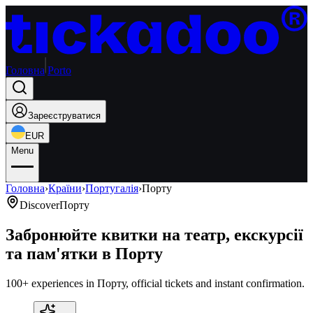
Головна
Porto
Зареєструватися
EUR
Menu
Головна
›
Країни
›
Португалія
›
Порту
Discover
Порту
Забронюйте квитки на театр, екскурсії
та пам'ятки в Порту
100+ experiences in Порту, official tickets and instant confirmation.