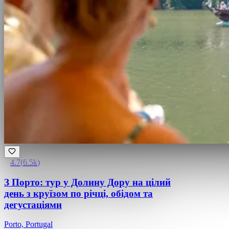
4.7
(
6.5k
)
З Порто: тур у Долину Дору на цілий
день з круїзом по річці, обідом та
дегустаціями
Porto, Portugal