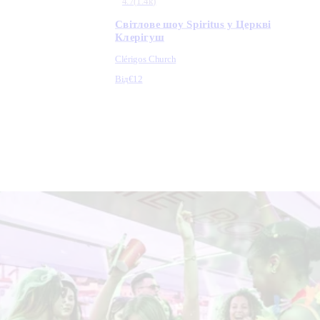
4.7
(
1.4k
)
Світлове шоу Spiritus у Церкві
Клерігуш
Clérigos Church
Від
€12