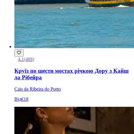
4.1
(
488
)
Круїз по шести мостах річкою Дору з Кайш
да Рібейра
Cais da Ribeira do Porto
Від
€18