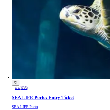
4.4
(
635
)
SEA LIFE Porto: Entry Ticket
SEA LIFE Porto