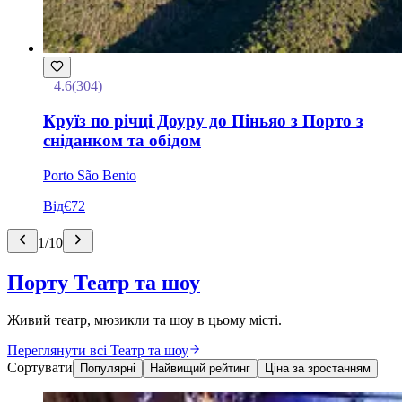
4.6
(
304
)
Круїз по річці Доуру до Піньяо з Порто з
сніданком та обідом
Porto São Bento
Від
€72
1
/
10
Порту Театр та шоу
Живий театр, мюзикли та шоу в цьому місті.
Переглянути всі Театр та шоу
Сортувати
Популярні
Найвищий рейтинг
Ціна за зростанням