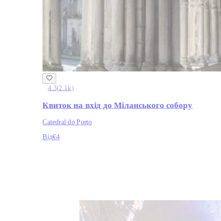
4.3
(
2.1k
)
Квиток на вхід до Міланського собору
Catedral do Porto
Від
€4