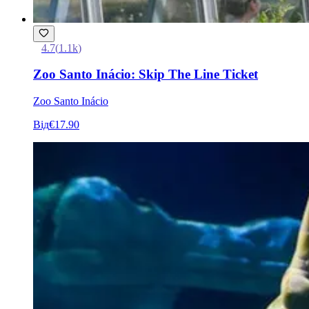
4.7
(
1.1k
)
Zoo Santo Inácio: Skip The Line Ticket
Zoo Santo Inácio
Від
€17.90