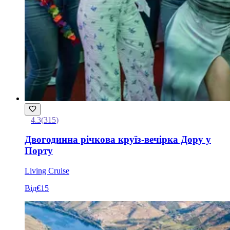
4.3
(
315
)
Двогодинна річкова круїз-вечірка Дору у
Порту
Living Cruise
Від
€15