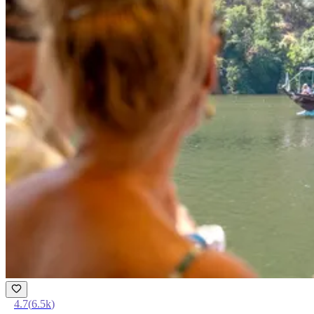
4.7
(
6.5k
)