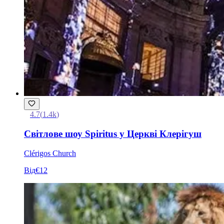
4.7
(
1.4k
)
Світлове шоу Spiritus у Церкві Клерігуш
Clérigos Church
Від
€12