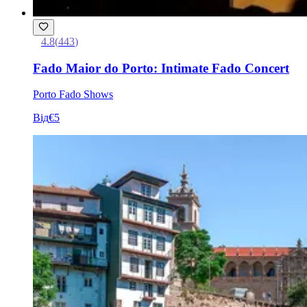
4.8
(
443
)
Fado Maior do Porto: Intimate Fado Concert
Porto Fado Shows
Від
€5