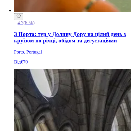
4.7
(
6.5k
)
З Порто: тур у Долину Дору на цілий день з
круїзом по річці, обідом та дегустаціями
Porto, Portugal
Від
€70