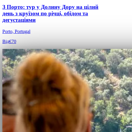
З Порто: тур у Долину Дору на цілий
день з круїзом по річці, обідом та
дегустаціями
Porto, Portugal
Від
€70