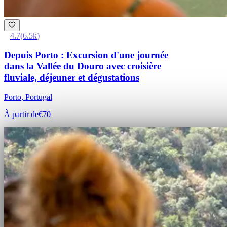
4.7
(
6.5k
)
Depuis Porto : Excursion d'une journée
dans la Vallée du Douro avec croisière
fluviale, déjeuner et dégustations
Porto, Portugal
À partir de
€70