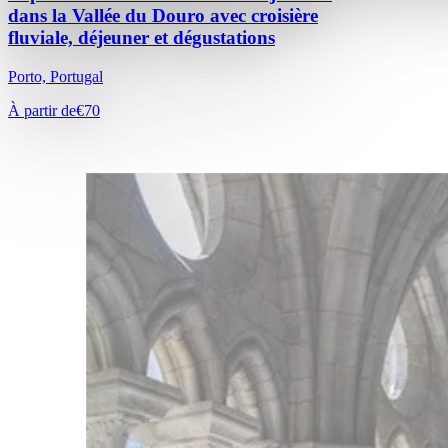
dans la Vallée du Douro avec croisière
fluviale, déjeuner et dégustations
Porto, Portugal
À partir de
€70