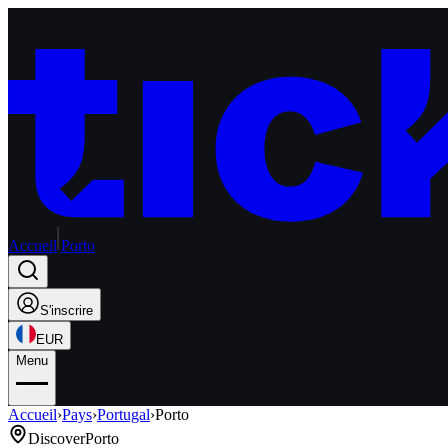
Accueil
Porto
S'inscrire
EUR
Menu
Accueil
›
Pays
›
Portugal
›
Porto
Discover
Porto