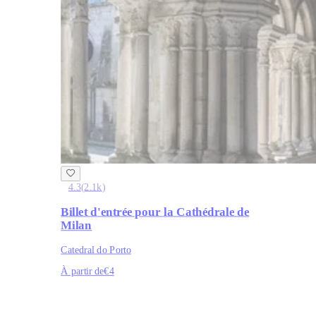
4.3
(
2.1k
)
Billet d'entrée pour la Cathédrale de
Milan
Catedral do Porto
À partir de
€4