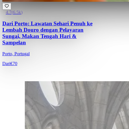
4.7
(
6.5k
)
Dari Porto: Lawatan Sehari Penuh ke
Lembah Douro dengan Pelayaran
Sungai, Makan Tengah Hari &
Sampelan
Porto, Portugal
Dari
€70