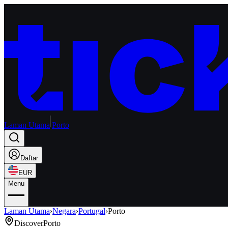
Laman Utama
Porto
Daftar
EUR
Menu
Laman Utama
›
Negara
›
Portugal
›
Porto
Discover
Porto