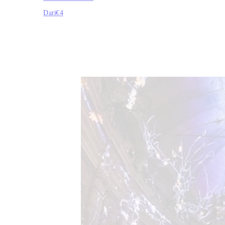
Dari
€4