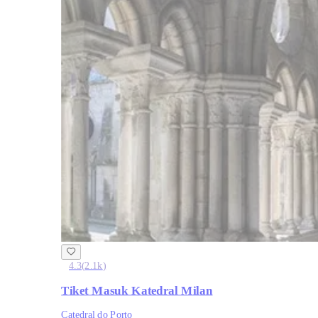
4.3
(
2.1k
)
Tiket Masuk Katedral Milan
Catedral do Porto