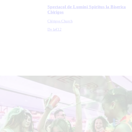
Spectacol de Lumini Spiritus la Biserica
Clérigos
Clérigos Church
De la
€12