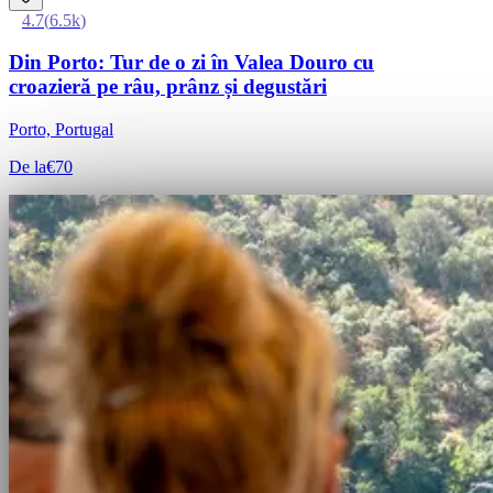
4.7
(
6.5k
)
Din Porto: Tur de o zi în Valea Douro cu
croazieră pe râu, prânz și degustări
Porto, Portugal
De la
€70