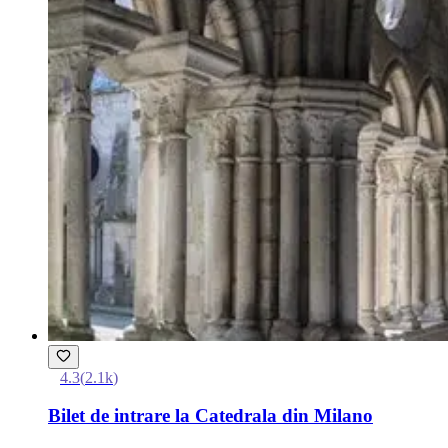
4.3
(
2.1k
)
Bilet de intrare la Catedrala din Milano