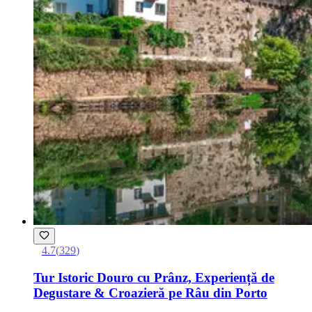
4.7
(
329
)
Tur Istoric Douro cu Prânz, Experiență de
Degustare & Croazieră pe Râu din Porto