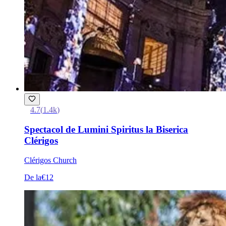
4.7
(
1.4k
)
Spectacol de Lumini Spiritus la Biserica
Clérigos
Clérigos Church
De la
€12