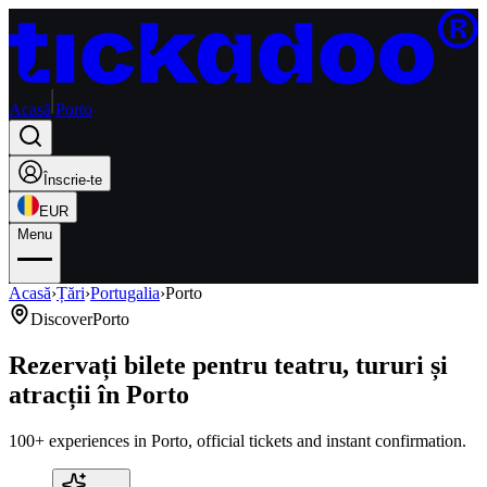
Acasă
Porto
Înscrie-te
EUR
Menu
Acasă
›
Țări
›
Portugalia
›
Porto
Discover
Porto
Rezervați bilete pentru teatru, tururi și
atracții în Porto
100+ experiences in Porto, official tickets and instant confirmation.