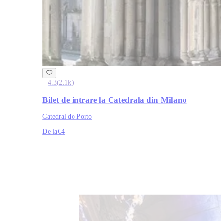
4.3
(
2.1k
)
Bilet de intrare la Catedrala din Milano
Catedral do Porto
De la
€4