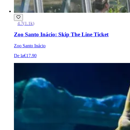
4.7
(
1.1k
)
Zoo Santo Inácio: Skip The Line Ticket
Zoo Santo Inácio
De la
€17.90