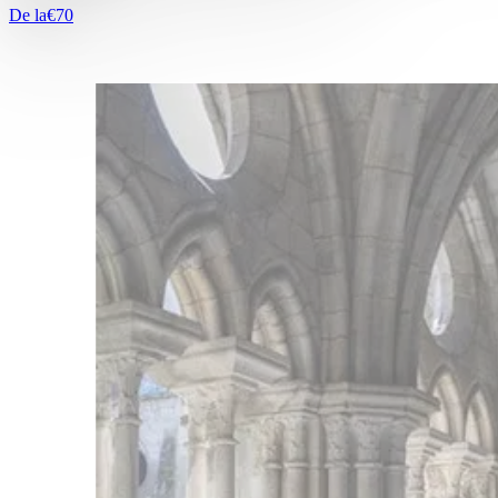
De la
€70