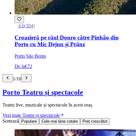
4.6
(
304
)
Croazieră pe râul Douro către Pinhão din
Porto cu Mic Dejun și Prânz
Porto São Bento
De la
€72
1
/
10
Porto Teatru și spectacole
Teatru live, muzicale și spectacole în acest oraș.
Vezi toate Teatru și spectacole
Sortează
Populare
Cele mai bine cotate
Preț crescător