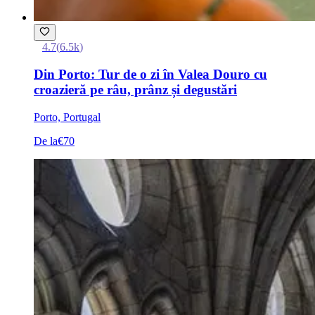
4.7
(
6.5k
)
Din Porto: Tur de o zi în Valea Douro cu
croazieră pe râu, prânz și degustări
Porto, Portugal
De la
€70