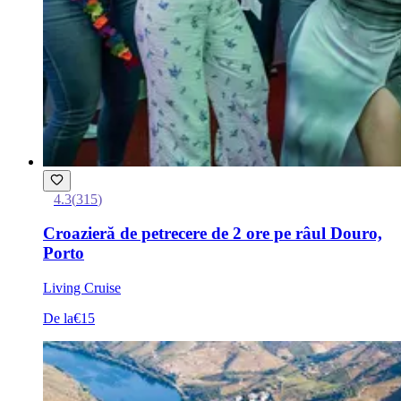
4.3
(
315
)
Croazieră de petrecere de 2 ore pe râul Douro,
Porto
Living Cruise
De la
€15