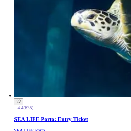
4.4
(
635
)
SEA LIFE Porto: Entry Ticket
SEA LIFE Porto