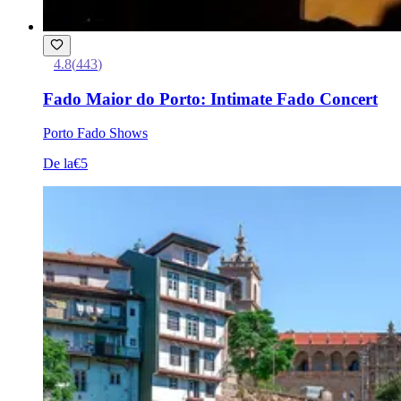
4.8
(
443
)
Fado Maior do Porto: Intimate Fado Concert
Porto Fado Shows
De la
€5