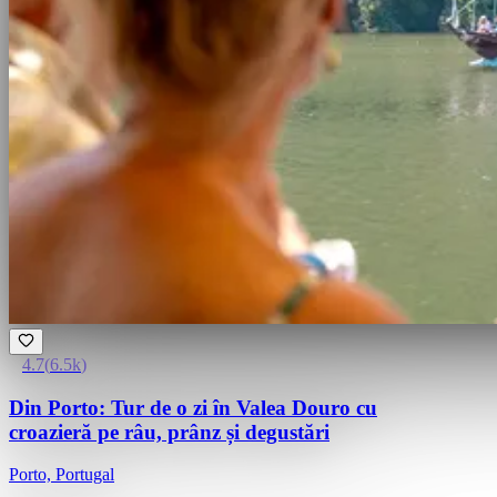
4.7
(
6.5k
)
Din Porto: Tur de o zi în Valea Douro cu
croazieră pe râu, prânz și degustări
Porto, Portugal