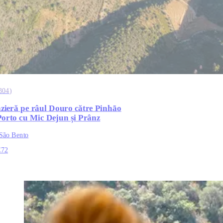
304
)
zieră pe râul Douro către Pinhão
Porto cu Mic Dejun și Prânz
 São Bento
€72