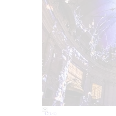
4.7
(
1.4k
)