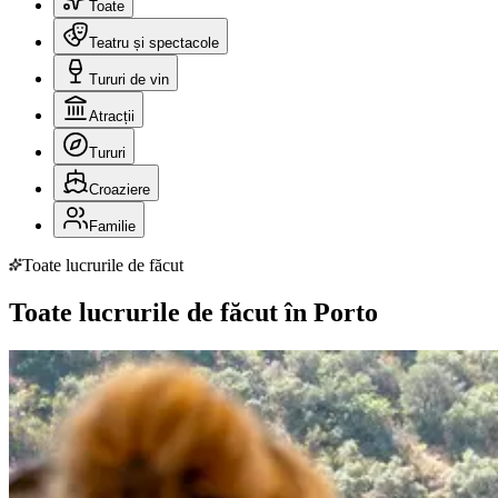
Toate
Teatru și spectacole
Tururi de vin
Atracții
Tururi
Croaziere
Familie
Toate lucrurile de făcut
Toate lucrurile de făcut în Porto