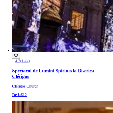
4.7
(
1.4k
)
Spectacol de Lumini Spiritus la Biserica
Clérigos
Clérigos Church
De la
€12