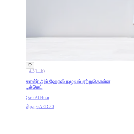
4.3
(
1.1k
)
காஸ்ர் அல் ஹோஸ் நழுவல்-ஏற்றுகொள்ள
டிக்கெட்
Qasr Al Hosn
இருந்து
AED 30