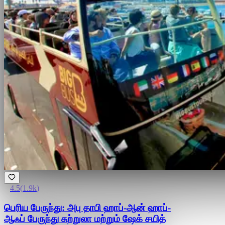
4.5
(
1.9k
)
பெரிய பேருந்து: அபு தாபி ஹாப்-ஆன் ஹாப்-
ஆஃப் பேருந்து சுற்றுலா மற்றும் ஷேக் சயித்