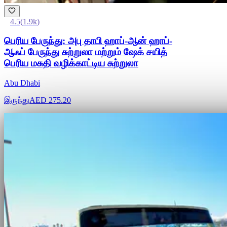
4.5
(
1.9k
)
பெரிய பேருந்து: அபு தாபி ஹாப்-ஆன் ஹாப்-
ஆஃப் பேருந்து சுற்றுலா மற்றும் ஷேக் சயித்
பெரிய மசுதி வழிக்காட்டிய சுற்றுலா
Abu Dhabi
இருந்து
AED 275.20