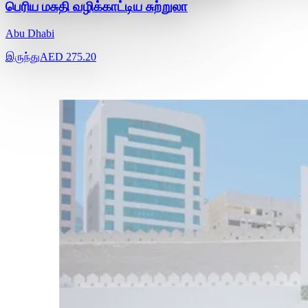
பெரிய மசுதி வழிக்காட்டிய சுற்றுலா
Abu Dhabi
இருந்து
AED 275.20