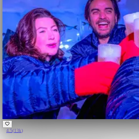
4.5
(
13k
)