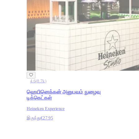
4.6
(
8.7k
)
ஹெயினெக்கன் அனுபவம் நுழைவு
டிக்கெட்கள்
Heineken Experience
இருந்து
€27.95