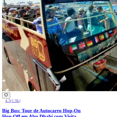
4.5
(
1.9k
)
Big Bus: Tour de Autocarro Hop-On
Hop-Off em Abu Dhabi com Visita