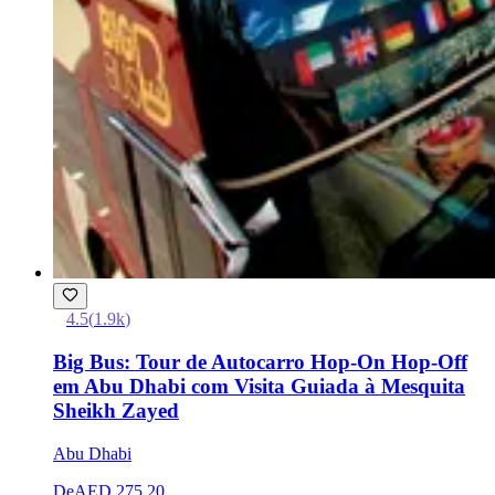
4.5
(
1.9k
)
Big Bus: Tour de Autocarro Hop-On Hop-Off
em Abu Dhabi com Visita Guiada à Mesquita
Sheikh Zayed
Abu Dhabi
De
AED 275.20