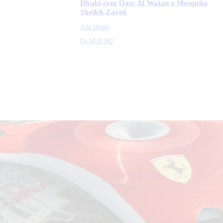
Dhabi com Qasr Al Watan e Mesquita
Sheikh Zayed
Abu Dhabi
De
AED 192