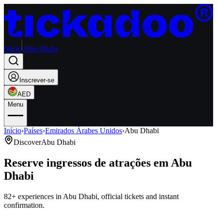
Início
Abu Dhabi
Inscrever-se
AED
Menu
Início
›
Países
›
Emirados Árabes Unidos
›
Abu Dhabi
Discover
Abu Dhabi
Reserve ingressos de atrações em Abu
Dhabi
82+ experiences in Abu Dhabi, official tickets and instant
confirmation.