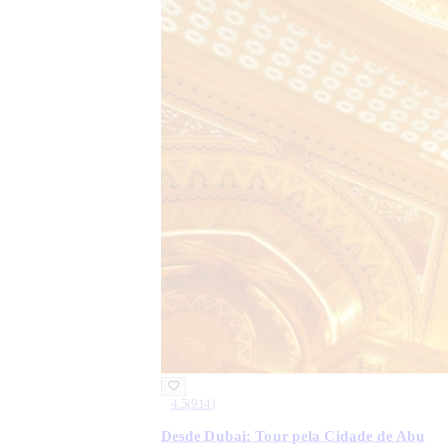
4.5
(
914
)
Desde Dubai: Tour pela Cidade de Abu