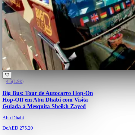
4.5
(
1.9k
)
Big Bus: Tour de Autocarro Hop-On
Hop-Off em Abu Dhabi com Visita
Guiada à Mesquita Sheikh Zayed
Abu Dhabi
De
AED 275.20