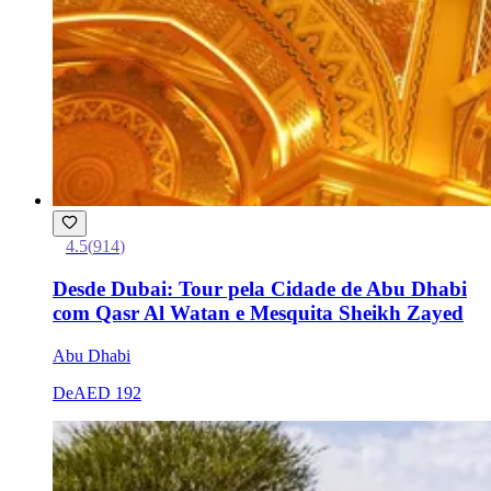
4.5
(
914
)
Desde Dubai: Tour pela Cidade de Abu Dhabi
com Qasr Al Watan e Mesquita Sheikh Zayed
Abu Dhabi
De
AED 192