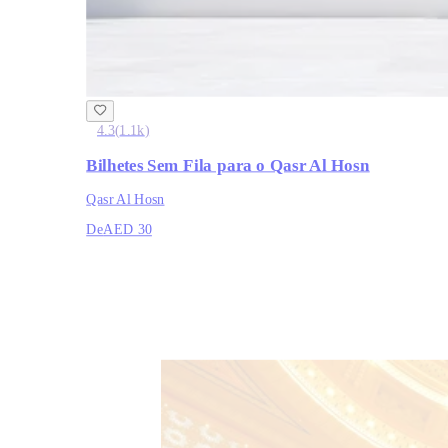
4.3
(
1.1k
)
Bilhetes Sem Fila para o Qasr Al Hosn
Qasr Al Hosn
De
AED 30