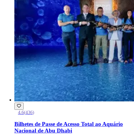
4.6
(
436
)
Bilhetes de Passe de Acesso Total ao Aquário
Nacional de Abu Dhabi