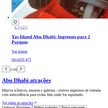
4.7
(
125
)
Yas Island Abu Dhabi: Ingressos para 2
Parques
Yas Island
De
AED 475
1
/
10
Abu Dhabi atrações
Marcos icônicos, museus e galerias - reserve ingressos de entrada
com antecedência para evitar filas onde for suportado.
Ver todas as atrações
Ordenar
Populares
Melhor avaliados
Preço crescente