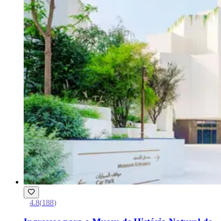
4.8
(
188
)