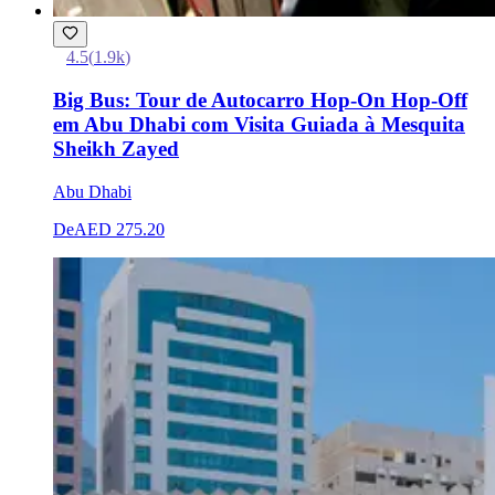
4.5
(
1.9k
)
Big Bus: Tour de Autocarro Hop-On Hop-Off
em Abu Dhabi com Visita Guiada à Mesquita
Sheikh Zayed
Abu Dhabi
De
AED 275.20