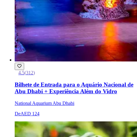
4.5
(
312
)
Bilhete de Entrada para o Aquário Nacional de
Abu Dhabi + Experiência Além do Vidro
National Aquarium Abu Dhabi
De
AED 124