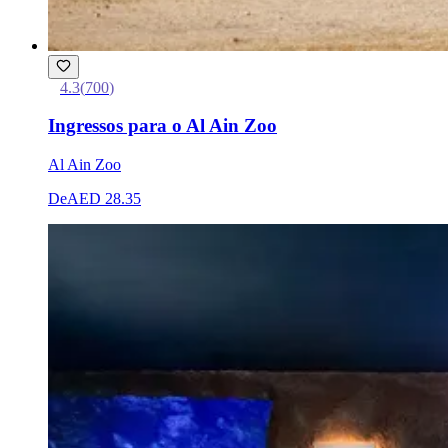
4.3
(
700
)
Ingressos para o Al Ain Zoo
Al Ain Zoo
De
AED 28.35