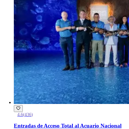
4.6
(
436
)
Entradas de Acceso Total al Acuario Nacional