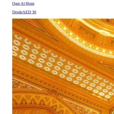
Qasr Al Hosn
Desde
AED 30