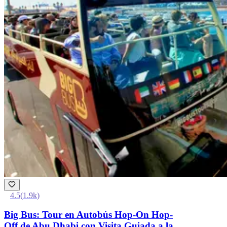
4.5
(
1.9k
)
Big Bus: Tour en Autobús Hop-On Hop-
Off de Abu Dhabi con Visita Guiada a la