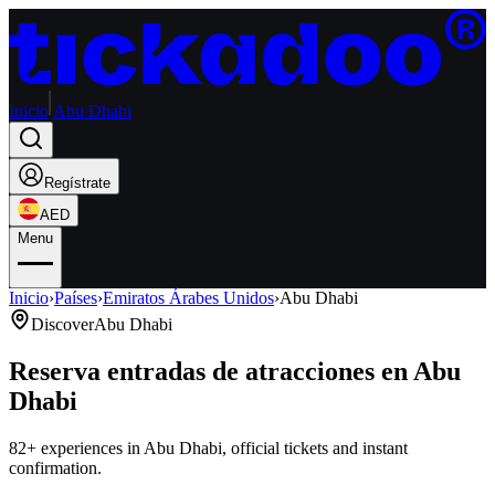
Inicio
Abu Dhabi
Regístrate
AED
Menu
Inicio
›
Países
›
Emiratos Árabes Unidos
›
Abu Dhabi
Discover
Abu Dhabi
Reserva entradas de atracciones en Abu
Dhabi
82+ experiences in Abu Dhabi, official tickets and instant
confirmation.