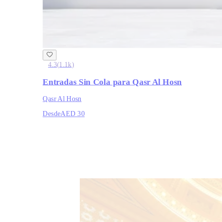
4.3
(
1.1k
)
Entradas Sin Cola para Qasr Al Hosn
Qasr Al Hosn
Desde
AED 30