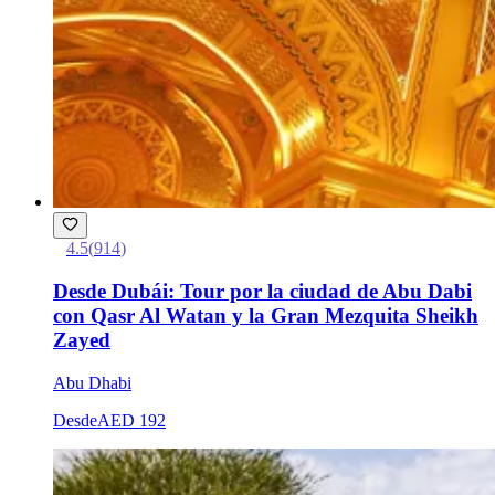
4.5
(
914
)
Desde Dubái: Tour por la ciudad de Abu Dabi
con Qasr Al Watan y la Gran Mezquita Sheikh
Zayed
Abu Dhabi
Desde
AED 192