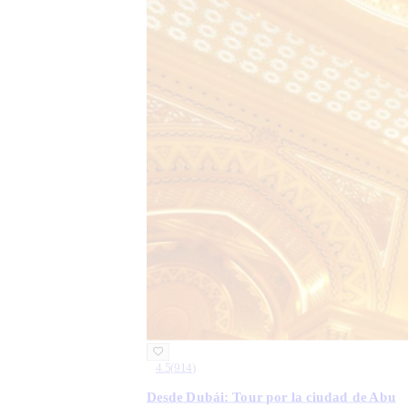
4.5
(
914
)
Desde Dubái: Tour por la ciudad de Abu