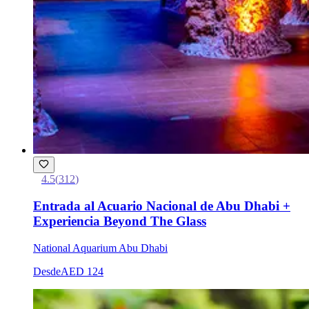
4.5
(
312
)
Entrada al Acuario Nacional de Abu Dhabi +
Experiencia Beyond The Glass
National Aquarium Abu Dhabi
Desde
AED 124