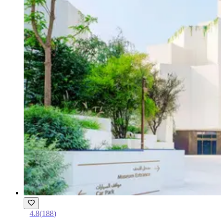
4.8
(
188
)