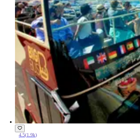
4.5
(
1.9k
)