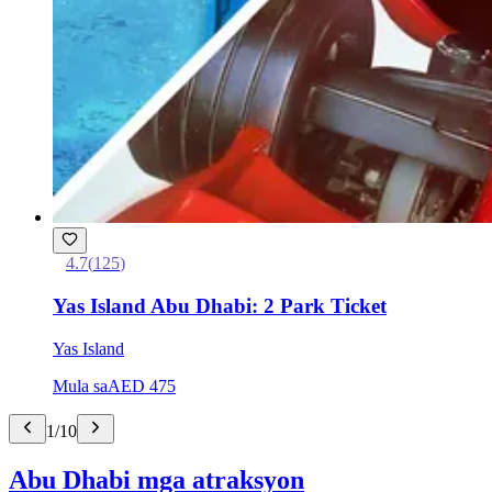
4.7
(
125
)
Yas Island Abu Dhabi: 2 Park Ticket
Yas Island
Mula sa
AED 475
1
/
10
Abu Dhabi mga atraksyon