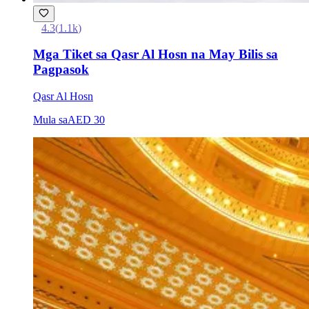
4.3
(
1.1k
)
Mga Tiket sa Qasr Al Hosn na May Bilis sa
Pagpasok
Qasr Al Hosn
Mula sa
AED 30