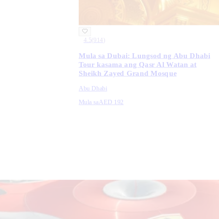
4.5
(
914
)
Mula sa Dubai: Lungsod ng Abu Dhabi
Tour kasama ang Qasr Al Watan at
Sheikh Zayed Grand Mosque
Abu Dhabi
Mula sa
AED 192