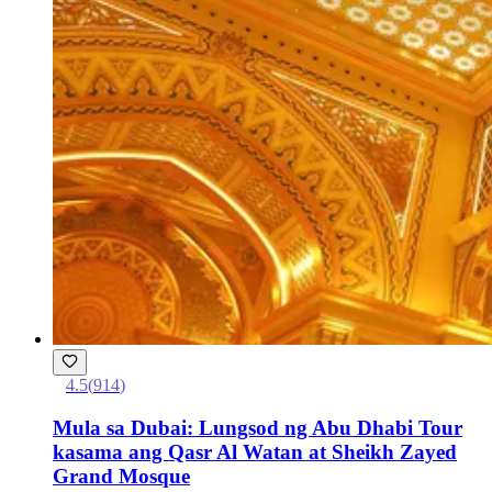
4.5
(
914
)
Mula sa Dubai: Lungsod ng Abu Dhabi Tour
kasama ang Qasr Al Watan at Sheikh Zayed
Grand Mosque