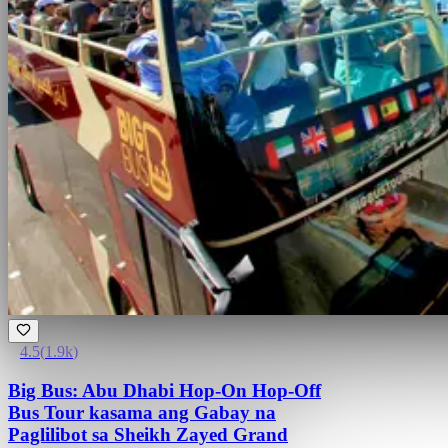
4.5
(
1.9k
)
Big Bus: Abu Dhabi Hop-On Hop-Off
Bus Tour kasama ang Gabay na
Paglilibot sa Sheikh Zayed Grand