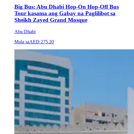
Big Bus: Abu Dhabi Hop-On Hop-Off Bus
Tour kasama ang Gabay na Paglilibot sa
Sheikh Zayed Grand Mosque
Abu Dhabi
Mula sa
AED 275.20