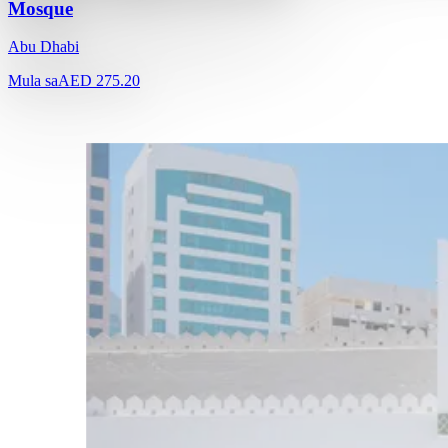
Mosque
Abu Dhabi
Mula sa
AED 275.20