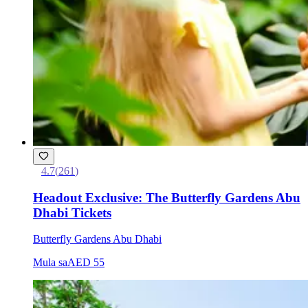
4.7
(
261
)
Headout Exclusive: The Butterfly Gardens Abu
Dhabi Tickets
Butterfly Gardens Abu Dhabi
Mula sa
AED 55