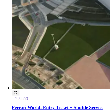
4.0
(
172
)
Ferrari World: Entry Ticket + Shuttle Service