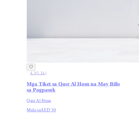
4.3
(
1.1k
)
Mga Tiket sa Qasr Al Hosn na May Bilis
sa Pagpasok
Qasr Al Hosn
Mula sa
AED 30