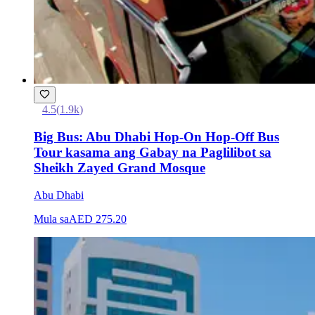
4.5
(
1.9k
)
Big Bus: Abu Dhabi Hop-On Hop-Off Bus
Tour kasama ang Gabay na Paglilibot sa
Sheikh Zayed Grand Mosque
Abu Dhabi
Mula sa
AED 275.20