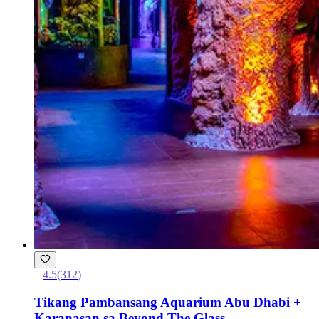
4.5
(
312
)
Tikang Pambansang Aquarium Abu Dhabi +
Karanasan sa Beyond The Glass