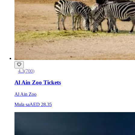
4.3
(
700
)
Al Ain Zoo Tickets
Al Ain Zoo
Mula sa
AED 28.35