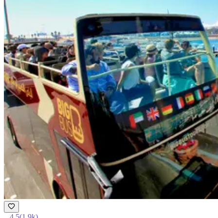
4.5
(
1.9k
)