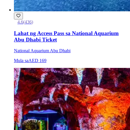
4.6
(
436
)
Lahat ng Access Pass sa National Aquarium
Abu Dhabi Ticket
National Aquarium Abu Dhabi
Mula sa
AED 169