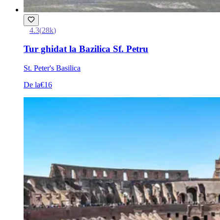
4.3
(
28k
)
Tur ghidat la Bazilica Sf. Petru
St. Peter's Basilica
De la
€16