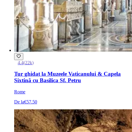
4.4
(
22k
)
Tur ghidat la Muzeele Vaticanului & Capela
Sixtină cu Basilica Sf. Petru
Rome
De la
€57.50