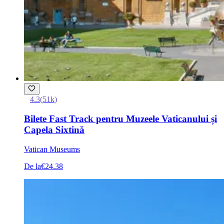
4.3
(
51k
)
Bilete Fast Track pentru Muzeele Vaticanului și
Capela Sixtină
Vatican Museums
De la
€24.38