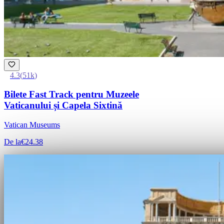
4.3
(
51k
)
Bilete Fast Track pentru Muzeele
Vaticanului și Capela Sixtină
Vatican Museums
De la
€24.38