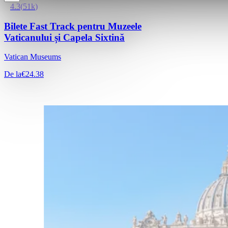
4.3
(
51k
)
Bilete Fast Track pentru Muzeele
Vaticanului și Capela Sixtină
Vatican Museums
De la
€24.38