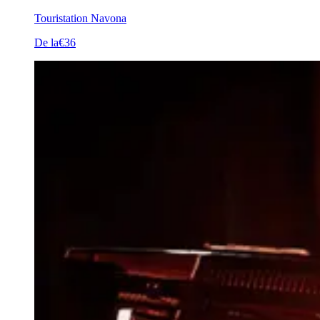
Touristation Navona
De la
€36