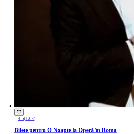
4.5
(
1.6k
)
Bilete pentru O Noapte la Operă în Roma