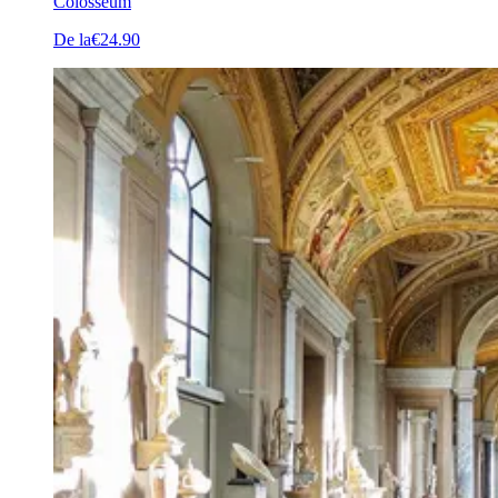
Colosseum
De la
€24.90