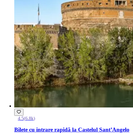
4.5
(
6.8k
)
Bilete cu intrare rapidă la Castelul Sant’Angelo