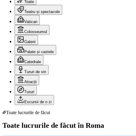
Toate
Teatru și spectacole
Vatican
Colosseumul
Galerii
Palate și castele
Catedrale
Tururi de vin
Atracții
Tururi
Excursii de o zi
Toate lucrurile de făcut
Toate lucrurile de făcut în Roma