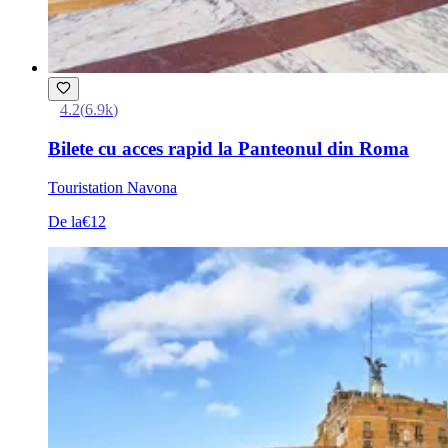
4.2
(
6.9k
)
Bilete cu acces rapid la Panteonul din Roma
Touristation Navona
De la
€12