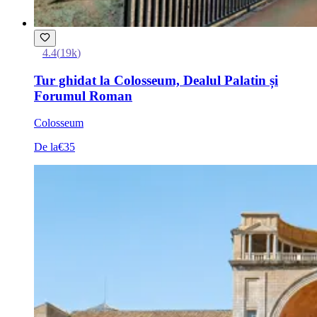
4.4
(
19k
)
Tur ghidat la Colosseum, Dealul Palatin și
Forumul Roman
Colosseum
De la
€35