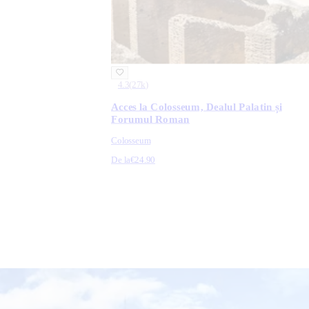
4.3
(
27k
)
Acces la Colosseum, Dealul Palatin și
Forumul Roman
Colosseum
De la
€24.90