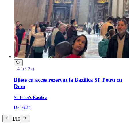
4.1
(
5.2k
)
Bilete cu acces rezervat la Bazilica Sf. Petru cu
Dom
St. Peter's Basilica
De la
€24
1
/
10