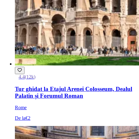
4.4
(
12k
)
Tur ghidat la Etajul Arenei Colosseum, Dealul
Palatin și Forumul Roman
Rome
De la
€2