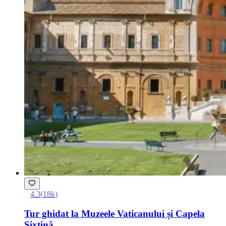
4.3
(
18k
)
Tur ghidat la Muzeele Vaticanului și Capela
Sixtină