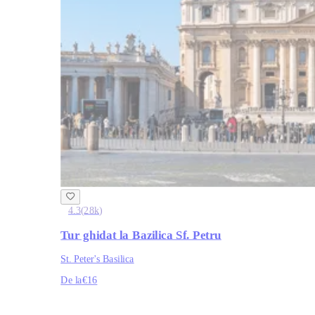
4.3
(
28k
)
Tur ghidat la Bazilica Sf. Petru
St. Peter's Basilica
De la
€16