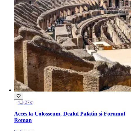
4.3
(
27k
)
Acces la Colosseum, Dealul Palatin și Forumul
Roman