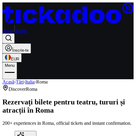
Acasă
Rome
Înscrie-te
EUR
Menu
Acasă
›
Țări
›
Italia
›
Roma
Discover
Roma
Rezervați bilete pentru teatru, tururi și
atracții în Roma
200+ experiences in Roma, official tickets and instant confirmation.