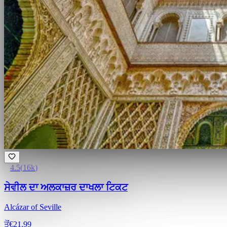
4.5
(
16k
)
ਸੇਵੀਲ ਦਾ ਅਲਕਾਜ਼ਰ ਦਾਖਲਾ ਟਿਕਟ
Alcázar of Seville
ਤੋਂ
€21.99