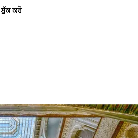
ੁੱਕ ਕਰੋ