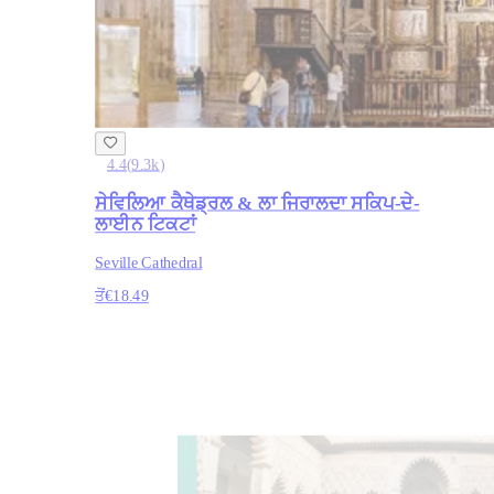
4.4
(
9.3k
)
ਸੇਵਿਲਿਆ ਕੈਥੇਡ੍ਰਲ & ਲਾ ਜਿਰਾਲਦਾ ਸਕਿਪ-ਦੇ-
ਲਾਈਨ ਟਿਕਟਾਂ
Seville Cathedral
ਤੋਂ
€18.49