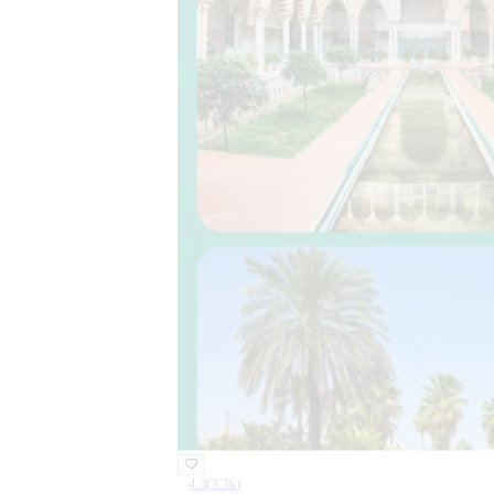
4.3
(
3.3k
)