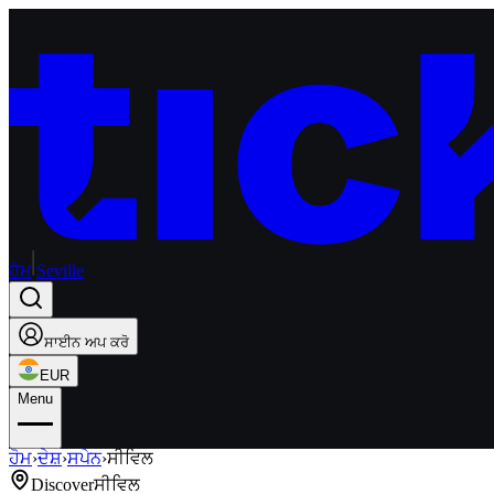
ਹੋਮ
Seville
ਸਾਈਨ ਅਪ ਕਰੋ
EUR
Menu
ਹੋਮ
›
ਦੇਸ਼
›
ਸਪੇਨ
›
ਸੀਵਿਲ
Discover
ਸੀਵਿਲ