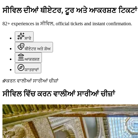
ਸੀਵਿਲ ਦੀਆਂ ਥੀਏਟਰ, ਟੂਰ ਅਤੇ ਆਕਰਸ਼ਣ ਟਿਕਟਾਂ ਬ
82+ experiences in ਸੀਵਿਲ, official tickets and instant confirmation.
ਸਾਰੇ
ਥੀਏਟਰ ਅਤੇ ਸ਼ੋਅ
ਆਕਰਸ਼ਣ
ਯਾਤਰਾਵਾਂ
ਕਰਨ ਵਾਲੀਆਂ ਸਾਰੀਆਂ ਚੀਜ਼ਾਂ
ਸੀਵਿਲ ਵਿੱਚ ਕਰਨ ਵਾਲੀਆਂ ਸਾਰੀਆਂ ਚੀਜ਼ਾਂ