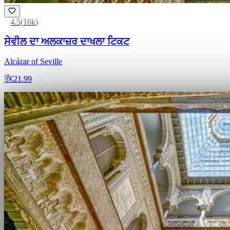
4.5
(
16k
)
ਸੇਵੀਲ ਦਾ ਅਲਕਾਜ਼ਰ ਦਾਖਲਾ ਟਿਕਟ
Alcázar of Seville
ਤੋਂ
€21.99