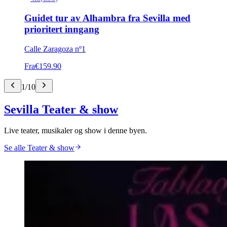
Guidet tur av Alhambra fra Sevilla med
prioritert inngang
Calle Zaragoza nº1
Fra
€159.90
1
/
10
Sevilla Teater & show
Live teater, musikaler og show i denne byen.
Se alle Teater & show