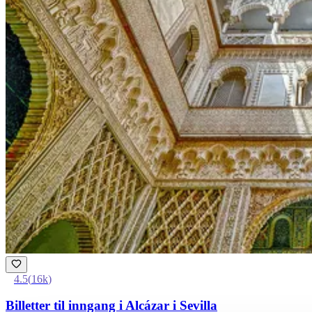
4.5
(
16k
)
Billetter til inngang i Alcázar i Sevilla