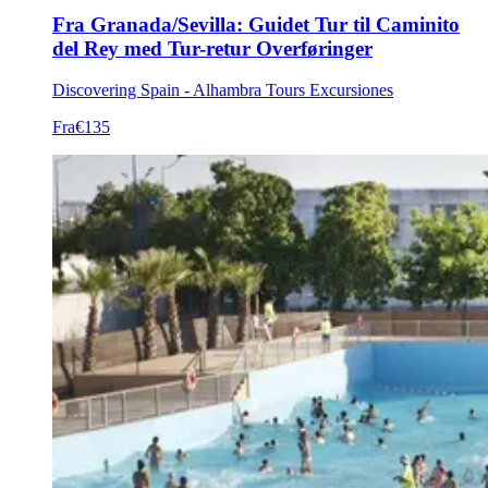
Fra Granada/Sevilla: Guidet Tur til Caminito
del Rey med Tur-retur Overføringer
Discovering Spain - Alhambra Tours Excursiones
Fra
€135