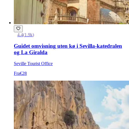
4.4
(
1.9k
)
Guidet omvisning uten kø i Sevilla-katedralen
og La Giralda
Seville Tourist Office
Fra
€28