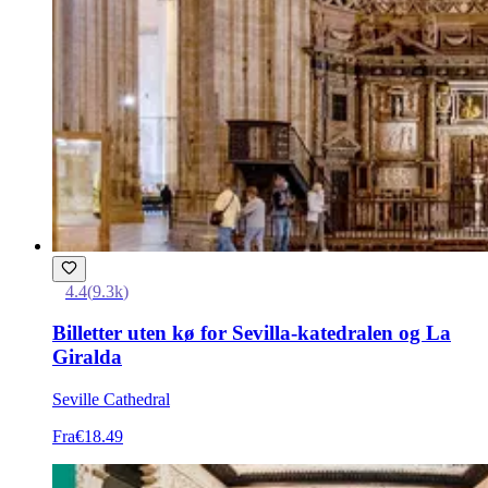
4.4
(
9.3k
)
Billetter uten kø for Sevilla-katedralen og La
Giralda
Seville Cathedral
Fra
€18.49