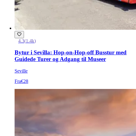
4.3
(
1.4k
)
Bytur i Sevilla: Hop-on-Hop-off Busstur med
Guidede Turer og Adgang til Museer
Seville
Fra
€28