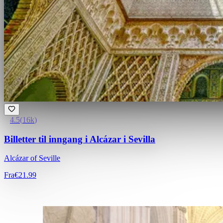
4.5
(
16k
)
Billetter til inngang i Alcázar i Sevilla
Alcázar of Seville
Fra
€21.99