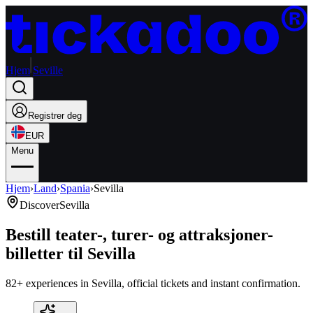
Hjem
Seville
Registrer deg
EUR
Menu
Hjem
›
Land
›
Spania
›
Sevilla
Discover
Sevilla
Bestill teater-, turer- og attraksjoner-
billetter til Sevilla
82+ experiences in Sevilla, official tickets and instant confirmation.