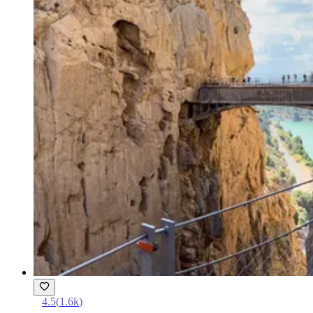
4.5
(
1.6k
)