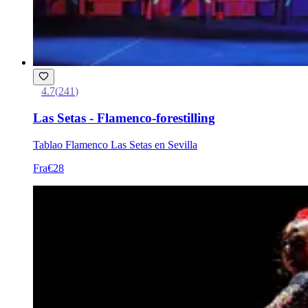
4.7
(
241
)
Las Setas - Flamenco-forestilling
Tablao Flamenco Las Setas en Sevilla
Fra
€28