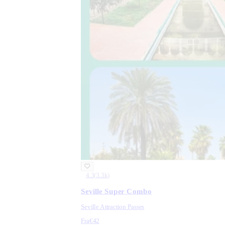
4.3
(
3.3k
)
Seville Super Combo
Seville Attraction Passes
Fra
€42