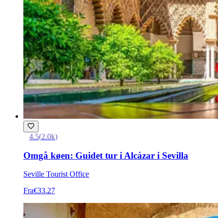
4.5
(
2.0k
)
Omgå køen: Guidet tur i Alcázar i Sevilla
Seville Tourist Office
Fra
€33.27