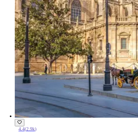
4.4
(
2.9k
)