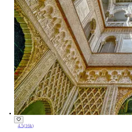
4.5
(
16k
)