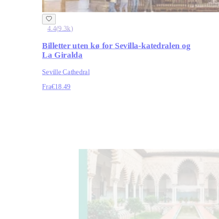
4.4
(
9.3k
)
Billetter uten kø for Sevilla-katedralen og
La Giralda
Seville Cathedral
Fra
€18.49