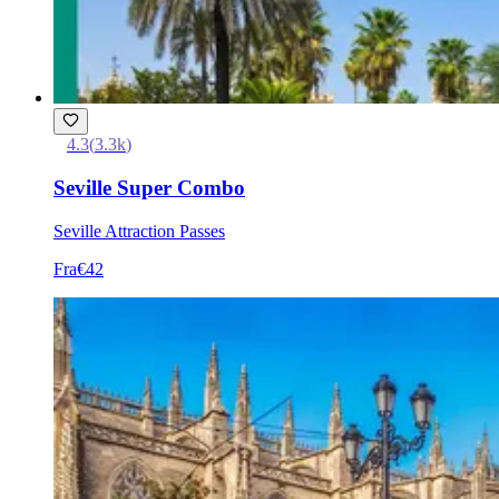
4.3
(
3.3k
)
Seville Super Combo
Seville Attraction Passes
Fra
€42